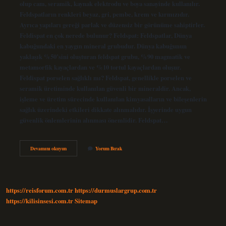
olup cam, seramik, kaynak elektrodu ve boya sanayinde kullanılır.
Feldspatların renkleri beyaz, gri, pembe, krem ​​ve kırmızıdır.
Ayrıca yapıları gereği parlak ve düzensiz bir görünüme sahiptirler.
Feldispat en çok nerede bulunur? Feldspat: Feldspatlar, Dünya
kabuğundaki en yaygın mineral grubudur. Dünya kabuğunun
yaklaşık %50’sini oluşturan feldspat grubu, %90 magmatik ve
metamorfik kayaçlardan ve %10 tortul kayaçlardan oluşur.
Feldispat porselen sağlıklı mı? Feldspat, genellikle porselen ve
seramik üretiminde kullanılan güvenli bir mineraldir. Ancak,
işleme ve üretim sürecinde kullanılan kimyasalların ve bileşenlerin
sağlık üzerindeki etkileri dikkate alınmalıdır. İşyerinde uygun
güvenlik önlemlerinin alınması önemlidir. Feldspat…
Feldispat
Devamını okuyun
Yorum Bırak
Nerelerde
Kullanılır
https://reisforum.com.tr
https://durmuslargrup.com.tr
https://kilisinsesi.com.tr
Sitemap