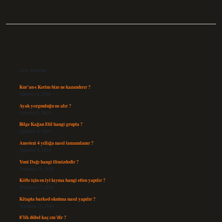
Sidebar
Son Yazılar
Kur’an-ı Kerim bize ne kazandırır ?
Ağustos 6, 2026
Ayak yorgunluğu ne alır ?
Ağustos 5, 2026
Bilge Kağan Etil hangi grupta ?
Ağustos 4, 2026
Anestezi 4 yıllığa nasıl tamamlanır ?
Ağustos 4, 2026
Yunt Dağı hangi ilimizdedir ?
Temmuz 29, 2026
Köfte için en iyi kıyma hangi etten yapılır ?
Temmuz 27, 2026
Kitapta barkod okutma nasıl yapılır ?
Temmuz 25, 2026
8’lik dübel kaç cm’dir ?