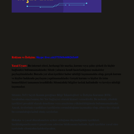
Reklam ve İletişim:
Skype: live:.cid.575569c608265c69
Yasal Uyarı:
Bu internet sitesi, herhangi bir marka, kurum veya şahıs şirketi ile hiçbir
bağlantısı bulunmamaktadır. Sitede yalnızca kendi hazırladığımız makaleler
paylaşılmaktadır. Burada yer alan içerikler haber niteliği taşımamakta olup, gerçek kurum
ve kişiler hakkında paylaşım yapılmamaktadır. Gerçek kurum ve kişiler ile isim
benzerlikleri tamamen tesadüfidir. Sitemizdeki bilgiler taslak halindedir ve tavsiye niteliği
taşımazlar.
Sitemiz, 5651 Sayılı Kanun gereğince Bilgi Teknolojileri ve İletişim Kurumu (BTK)
tarafından onaylanmış bir Yer Sağlayıcı olarak hizmet vermektedir. Bu nedenle, sitedeki
içerikleri proaktif olarak denetleme veya araştırma yükümlülüğümüz bulunmamaktadır.
Ancak, üyelerimiz yazdıkları içeriklerin sorumluluğunu taşımakta olup, siteye üye olarak
bu sorumluluğu kabul etmiş sayılırlar.
Hukuka ve yasal düzenlemelere aykırı olduğunu düşündüğünüz içerikleri,
backlinkpanelicomtr@gmail.com
adresine bildirmeniz halinde, ilgili içerikler yasal süre
içerisinde sitemizden kaldırılacaktır.