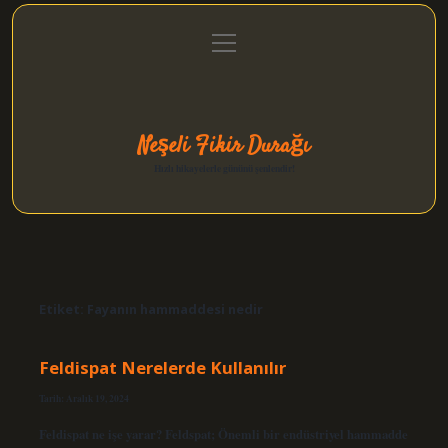
menüyü
Anasayfa
Gizlilik Politikası
Yasal Uyarı
aç
Hakkımızda
Neşeli Fikir Durağı
Hızlı hikayelerle gününü şenlendir!
Etiket:
Fayanın hammaddesi nedir
Feldispat Nerelerde Kullanılır
Tarih: Aralık 19, 2024
Feldispat ne işe yarar? Feldspat; Önemli bir endüstriyel hammadde