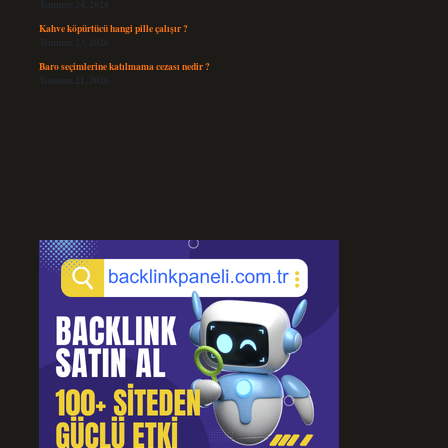
Temmuz 24, 2026
Kahve köpürtücü hangi pille çalışır ?
Temmuz 23, 2026
Baro seçimlerine katılmama cezası nedir ?
Temmuz 21, 2026