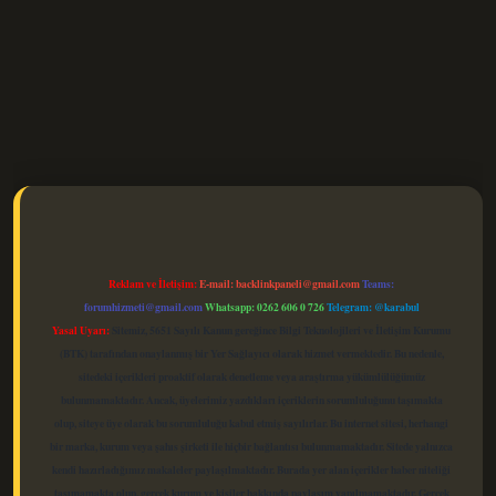
elexbet güncel
Reklam ve İletişim:
E-mail:
backlinkpaneli@gmail.com
Teams:
forumhizmeti@gmail.com
Whatsapp: 0262 606 0 726
Telegram: @karabul
Yasal Uyarı:
Sitemiz, 5651 Sayılı Kanun gereğince Bilgi Teknolojileri ve İletişim Kurumu
(BTK) tarafından onaylanmış bir Yer Sağlayıcı olarak hizmet vermektedir. Bu nedenle,
sitedeki içerikleri proaktif olarak denetleme veya araştırma yükümlülüğümüz
bulunmamaktadır. Ancak, üyelerimiz yazdıkları içeriklerin sorumluluğunu taşımakta
olup, siteye üye olarak bu sorumluluğu kabul etmiş sayılırlar. Bu internet sitesi, herhangi
bir marka, kurum veya şahıs şirketi ile hiçbir bağlantısı bulunmamaktadır. Sitede yalnızca
kendi hazırladığımız makaleler paylaşılmaktadır. Burada yer alan içerikler haber niteliği
taşımamakta olup, gerçek kurum ve kişiler hakkında paylaşım yapılmamaktadır. Gerçek