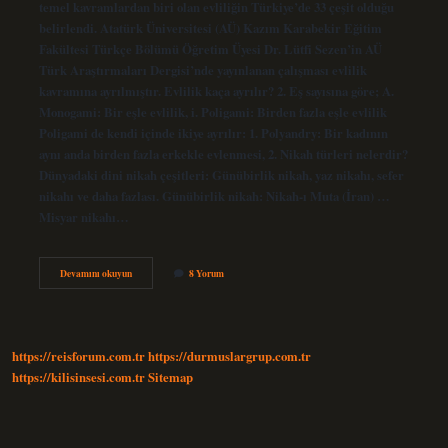
temel kavramlardan biri olan evliliğin Türkiye’de 33 çeşit olduğu
belirlendi. Atatürk Üniversitesi (AÜ) Kazım Karabekir Eğitim
Fakültesi Türkçe Bölümü Öğretim Üyesi Dr. Lütfi Sezen’in AÜ
Türk Araştırmaları Dergisi’nde yayınlanan çalışması evlilik
kavramına ayrılmıştır. Evlilik kaça ayrılır? 2. Eş sayısına göre; A.
Monogami: Bir eşle evlilik, i. Poligami: Birden fazla eşle evlilik
Poligami de kendi içinde ikiye ayrılır: 1. Polyandry: Bir kadının
aynı anda birden fazla erkekle evlenmesi, 2. Nikah türleri nelerdir?
Dünyadaki dini nikah çeşitleri: Günübirlik nikah, yaz nikahı, sefer
nikahı ve daha fazlası. Günübirlik nikah: Nikah-ı Muta (İran) …
Misyar nikahı…
Evlilik
Devamını okuyun
8 Yorum
Türleri
Kaça
Ayrılır
https://reisforum.com.tr
https://durmuslargrup.com.tr
https://kilisinsesi.com.tr
Sitemap