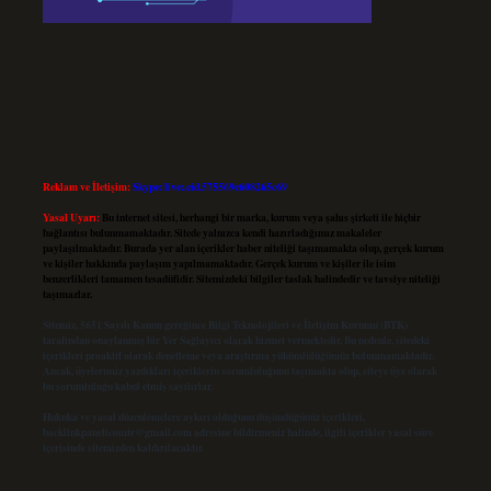
Reklam ve İletişim:
Skype: live:.cid.575569c608265c69
Yasal Uyarı:
Bu internet sitesi, herhangi bir marka, kurum veya şahıs şirketi ile hiçbir
bağlantısı bulunmamaktadır. Sitede yalnızca kendi hazırladığımız makaleler
paylaşılmaktadır. Burada yer alan içerikler haber niteliği taşımamakta olup, gerçek kurum
ve kişiler hakkında paylaşım yapılmamaktadır. Gerçek kurum ve kişiler ile isim
benzerlikleri tamamen tesadüfidir. Sitemizdeki bilgiler taslak halindedir ve tavsiye niteliği
taşımazlar.
Sitemiz, 5651 Sayılı Kanun gereğince Bilgi Teknolojileri ve İletişim Kurumu (BTK)
tarafından onaylanmış bir Yer Sağlayıcı olarak hizmet vermektedir. Bu nedenle, sitedeki
içerikleri proaktif olarak denetleme veya araştırma yükümlülüğümüz bulunmamaktadır.
Ancak, üyelerimiz yazdıkları içeriklerin sorumluluğunu taşımakta olup, siteye üye olarak
bu sorumluluğu kabul etmiş sayılırlar.
Hukuka ve yasal düzenlemelere aykırı olduğunu düşündüğünüz içerikleri,
backlinkpanelicomtr@gmail.com
adresine bildirmeniz halinde, ilgili içerikler yasal süre
içerisinde sitemizden kaldırılacaktır.