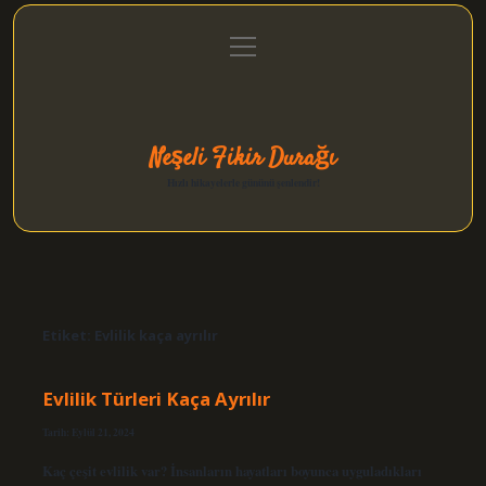
menüyü
Anasayfa
Gizlilik Politikası
Yasal Uyarı
aç
Hakkımızda
Neşeli Fikir Durağı
Hızlı hikayelerle gününü şenlendir!
Etiket:
Evlilik kaça ayrılır
Evlilik Türleri Kaça Ayrılır
Tarih: Eylül 21, 2024
Kaç çeşit evlilik var? İnsanların hayatları boyunca uyguladıkları