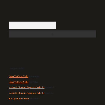
Arama
Son yorumlar
Juno Ve Ceres Nedir
için
admin
Juno Ve Ceres Nedir
için
Altan
Abdestli Olmanın Faydaları Nelerdir
için
admin
Abdestli Olmanın Faydaları Nelerdir
için
Alper
En Ağır Kahve Nedir
için
admin