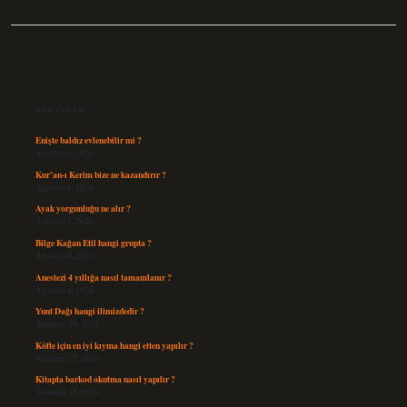
Sidebar
Son Yazılar
Enişte baldız evlenebilir mi ?
Ağustos 6, 2026
Kur’an-ı Kerim bize ne kazandırır ?
Ağustos 6, 2026
Ayak yorgunluğu ne alır ?
Ağustos 5, 2026
Bilge Kağan Etil hangi grupta ?
Ağustos 4, 2026
Anestezi 4 yıllığa nasıl tamamlanır ?
Ağustos 4, 2026
Yunt Dağı hangi ilimizdedir ?
Temmuz 29, 2026
Köfte için en iyi kıyma hangi etten yapılır ?
Temmuz 27, 2026
Kitapta barkod okutma nasıl yapılır ?
Temmuz 25, 2026