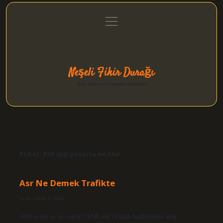
menüyü
Anasayfa
Gizlilik Politikası
Yasal Uyarı
aç
Hakkımızda
Neşeli Fikir Durağı
Hızlı hikayelerle gününü şenlendir!
Etiket:
ESP ışığı yanarsa ne olur
Asr Ne Demek Trafikte
Tarih: Aralık 17, 2024
ASR nedir ne işe yarar? ASR, ani ve hızlı kalkışlarda araç