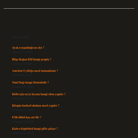
Sidebar
Son Yazılar
Ayak yorgunluğu ne alır ?
Ağustos 5, 2026
Bilge Kağan Etil hangi grupta ?
Ağustos 4, 2026
Anestezi 4 yıllığa nasıl tamamlanır ?
Ağustos 4, 2026
Yunt Dağı hangi ilimizdedir ?
Temmuz 29, 2026
Köfte için en iyi kıyma hangi etten yapılır ?
Temmuz 27, 2026
Kitapta barkod okutma nasıl yapılır ?
Temmuz 25, 2026
8’lik dübel kaç cm’dir ?
Temmuz 24, 2026
Kahve köpürtücü hangi pille çalışır ?
Temmuz 23, 2026