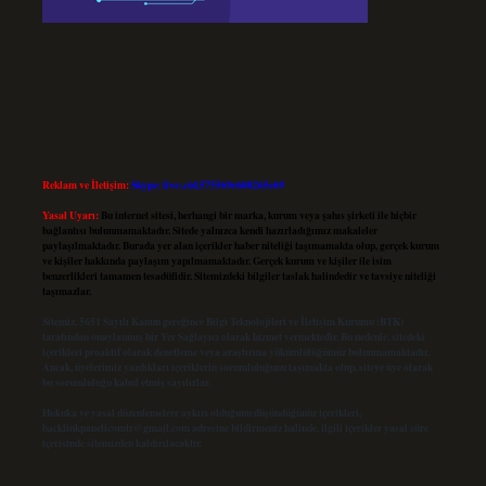
Reklam ve İletişim:
Skype: live:.cid.575569c608265c69
Yasal Uyarı:
Bu internet sitesi, herhangi bir marka, kurum veya şahıs şirketi ile hiçbir
bağlantısı bulunmamaktadır. Sitede yalnızca kendi hazırladığımız makaleler
paylaşılmaktadır. Burada yer alan içerikler haber niteliği taşımamakta olup, gerçek kurum
ve kişiler hakkında paylaşım yapılmamaktadır. Gerçek kurum ve kişiler ile isim
benzerlikleri tamamen tesadüfidir. Sitemizdeki bilgiler taslak halindedir ve tavsiye niteliği
taşımazlar.
Sitemiz, 5651 Sayılı Kanun gereğince Bilgi Teknolojileri ve İletişim Kurumu (BTK)
tarafından onaylanmış bir Yer Sağlayıcı olarak hizmet vermektedir. Bu nedenle, sitedeki
içerikleri proaktif olarak denetleme veya araştırma yükümlülüğümüz bulunmamaktadır.
Ancak, üyelerimiz yazdıkları içeriklerin sorumluluğunu taşımakta olup, siteye üye olarak
bu sorumluluğu kabul etmiş sayılırlar.
Hukuka ve yasal düzenlemelere aykırı olduğunu düşündüğünüz içerikleri,
backlinkpanelicomtr@gmail.com
adresine bildirmeniz halinde, ilgili içerikler yasal süre
içerisinde sitemizden kaldırılacaktır.