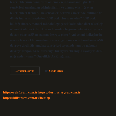
tekerleklerinin dönmesini önlemek için tasarlanmıştır. Hız
sensörleri tarafından etkinleştirilir ve dönme olasılığı olan
tekerlekleri frenler. Hız sensörleri tekerlek üzerinde bulunur ve
dönüş hızlarını kaydeder. ASR açık olursa ne olur? ASR açık
kaldığı sürece, manuel müdahaleye gerek kalmadan dört tekerleği
otomatik olarak izler. Aracın hızından bağımsız olarak çalışmaya
devam eder. ASR ne zaman devreye girer? Ani ve ani kalkışlarda
aracın tekerleklerinin dönmesini engellemek için tasarlanan ASR
devreye girdi. Sistem, hız sensörleri sayesinde tam bu noktada
devreye giriyor. Araç, sürücüyü bir uyarı ekranıyla uyarıyor. ASR
ışığı neden yanar? Öncelikle ASR ışığının…
Asr
Devamını okuyun
Yorum Bırak
Ne
Demek
Trafikte
https://reisforum.com.tr
https://durmuslargrup.com.tr
https://kilisinsesi.com.tr
Sitemap