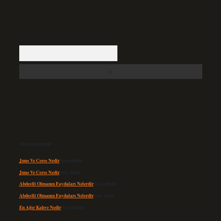
Arama
Son yorumlar
Juno Ve Ceres Nedir
için
admin
Juno Ve Ceres Nedir
için
Altan
Abdestli Olmanın Faydaları Nelerdir
için
admin
Abdestli Olmanın Faydaları Nelerdir
için
Alper
En Ağır Kahve Nedir
için
admin