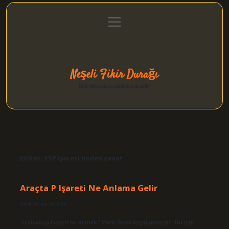
menüyü
Anasayfa
Gizlilik Politikası
Yasal Uyarı
aç
Hakkımızda
Neşeli Fikir Durağı
Hızlı hikayelerle gününü şenlendir!
Etiket:
ESP işareti neden yanar
Araçta P Işareti Ne Anlama Gelir
Tarih: Aralık 18, 2024
Arabada p işareti ne demek? Park freni uygulanmıştır. Bu ışık