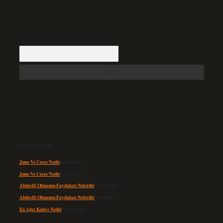
Arama
Son yorumlar
Juno Ve Ceres Nedir
için
admin
Juno Ve Ceres Nedir
için
Altan
Abdestli Olmanın Faydaları Nelerdir
için
admin
Abdestli Olmanın Faydaları Nelerdir
için
Alper
En Ağır Kahve Nedir
için
admin