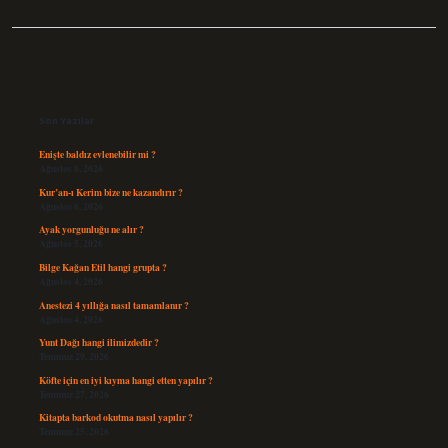
Sidebar
Son Yazılar
Enişte baldız evlenebilir mi ?
Ağustos 6, 2026
Kur’an-ı Kerim bize ne kazandırır ?
Ağustos 6, 2026
Ayak yorgunluğu ne alır ?
Ağustos 5, 2026
Bilge Kağan Etil hangi grupta ?
Ağustos 4, 2026
Anestezi 4 yıllığa nasıl tamamlanır ?
Ağustos 4, 2026
Yunt Dağı hangi ilimizdedir ?
Temmuz 29, 2026
Köfte için en iyi kıyma hangi etten yapılır ?
Temmuz 27, 2026
Kitapta barkod okutma nasıl yapılır ?
Temmuz 25, 2026