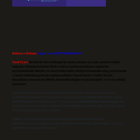
Reklam ve İletişim:
Skype: live:.cid.575569c608265c69
Yasal Uyarı:
Bu internet sitesi, herhangi bir marka, kurum veya şahıs şirketi ile hiçbir
bağlantısı bulunmamaktadır. Sitede yalnızca kendi hazırladığımız makaleler
paylaşılmaktadır. Burada yer alan içerikler haber niteliği taşımamakta olup, gerçek kurum
ve kişiler hakkında paylaşım yapılmamaktadır. Gerçek kurum ve kişiler ile isim
benzerlikleri tamamen tesadüfidir. Sitemizdeki bilgiler taslak halindedir ve tavsiye niteliği
taşımazlar.
Sitemiz, 5651 Sayılı Kanun gereğince Bilgi Teknolojileri ve İletişim Kurumu (BTK)
tarafından onaylanmış bir Yer Sağlayıcı olarak hizmet vermektedir. Bu nedenle, sitedeki
içerikleri proaktif olarak denetleme veya araştırma yükümlülüğümüz bulunmamaktadır.
Ancak, üyelerimiz yazdıkları içeriklerin sorumluluğunu taşımakta olup, siteye üye olarak
bu sorumluluğu kabul etmiş sayılırlar.
Hukuka ve yasal düzenlemelere aykırı olduğunu düşündüğünüz içerikleri,
backlinkpanelicomtr@gmail.com
adresine bildirmeniz halinde, ilgili içerikler yasal süre
içerisinde sitemizden kaldırılacaktır.