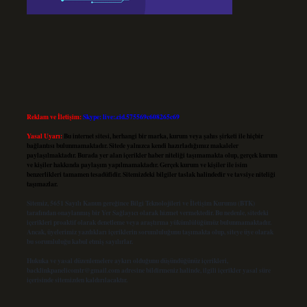
Reklam ve İletişim:
Skype: live:.cid.575569c608265c69
Yasal Uyarı:
Bu internet sitesi, herhangi bir marka, kurum veya şahıs şirketi ile hiçbir
bağlantısı bulunmamaktadır. Sitede yalnızca kendi hazırladığımız makaleler
paylaşılmaktadır. Burada yer alan içerikler haber niteliği taşımamakta olup, gerçek kurum
ve kişiler hakkında paylaşım yapılmamaktadır. Gerçek kurum ve kişiler ile isim
benzerlikleri tamamen tesadüfidir. Sitemizdeki bilgiler taslak halindedir ve tavsiye niteliği
taşımazlar.
Sitemiz, 5651 Sayılı Kanun gereğince Bilgi Teknolojileri ve İletişim Kurumu (BTK)
tarafından onaylanmış bir Yer Sağlayıcı olarak hizmet vermektedir. Bu nedenle, sitedeki
içerikleri proaktif olarak denetleme veya araştırma yükümlülüğümüz bulunmamaktadır.
Ancak, üyelerimiz yazdıkları içeriklerin sorumluluğunu taşımakta olup, siteye üye olarak
bu sorumluluğu kabul etmiş sayılırlar.
Hukuka ve yasal düzenlemelere aykırı olduğunu düşündüğünüz içerikleri,
backlinkpanelicomtr@gmail.com
adresine bildirmeniz halinde, ilgili içerikler yasal süre
içerisinde sitemizden kaldırılacaktır.