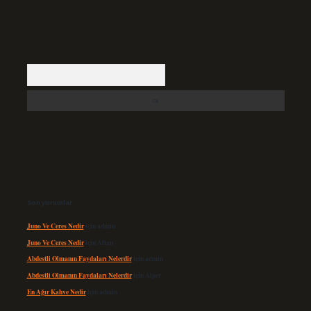
Arama
Son yorumlar
Juno Ve Ceres Nedir
için
admin
Juno Ve Ceres Nedir
için
Altan
Abdestli Olmanın Faydaları Nelerdir
için
admin
Abdestli Olmanın Faydaları Nelerdir
için
Alper
En Ağır Kahve Nedir
için
admin