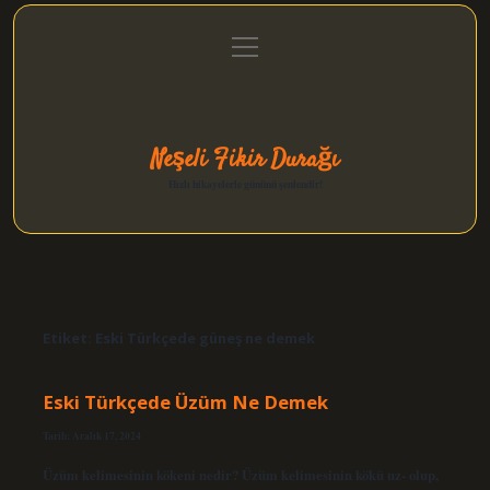
menüyü
Anasayfa
Gizlilik Politikası
Yasal Uyarı
aç
Hakkımızda
Neşeli Fikir Durağı
Hızlı hikayelerle gününü şenlendir!
Etiket:
Eski Türkçede güneş ne demek
Eski Türkçede Üzüm Ne Demek
Tarih: Aralık 17, 2024
Üzüm kelimesinin kökeni nedir? Üzüm kelimesinin kökü uz- olup,