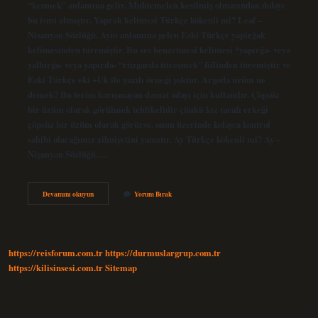
“kesmek” anlamına gelir. Muhtemelen kesilmiş olmasından dolayı
bu ismi almıştır. Yaprak kelimesi Türkçe kökenli mi? Leaf –
Nisanyan Sözlüğü. Aynı anlamına gelen Eski Türkçe yapirġak
kelimesinden türemiştir. Bu ses benzetmesi kelimesi *yapırğa- veya
yalbırğa- veya yapırda- “rüzgarda titreşmek” fiilinden türemiştir ve
Eski Türkçe eki +Uk ile yazılı örneği yoktur. Argoda üzüm ne
demek? Bu terim karışmayan damat adayı için kullanılır. Çöpsüz
bir üzüm olarak görülmek tehlikelidir çünkü kız tarafı erkeği
çöpsüz bir üzüm olarak görürse, onun üzerinde kolayca kontrol
sahibi olacağımız zihniyetini yansıtır. Ay Türkçe kökenli mi? Ay –
Nişanyan Sözlüğü.…
Eski
Devamını okuyun
Yorum Bırak
Türkçede
Üzüm
Ne
Demek
https://reisforum.com.tr
https://durmuslargrup.com.tr
https://kilisinsesi.com.tr
Sitemap