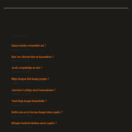
Sidebar
Son Yazılar
Enişte baldız evlenebilir mi ?
Ağustos 6, 2026
Kur’an-ı Kerim bize ne kazandırır ?
Ağustos 6, 2026
Ayak yorgunluğu ne alır ?
Ağustos 5, 2026
Bilge Kağan Etil hangi grupta ?
Ağustos 4, 2026
Anestezi 4 yıllığa nasıl tamamlanır ?
Ağustos 4, 2026
Yunt Dağı hangi ilimizdedir ?
Temmuz 29, 2026
Köfte için en iyi kıyma hangi etten yapılır ?
Temmuz 27, 2026
Kitapta barkod okutma nasıl yapılır ?
Temmuz 25, 2026