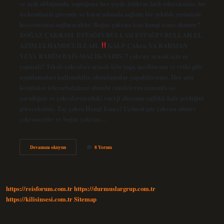
ve açık olduğunda, yaptığınız her şeyde istikrar fark edeceksiniz, bu
da kendinizi güvende ve hayat yolunda sağlam bir şekilde yerinizde
hissetmenizi sağlayacaktır. Boğaz çakrası icin hangi esma okunur?
BOĞAZ ÇAKRASI. ESTAĞFURULLAH ESTAĞFURULLAH EL
AZİM ELHAMDÜLİLLAH.
KALP ÇAkra. YA RAHMAN
VEYA RAHİM BAİS-MALİK-VARIS. 7 çakrayı açmak için ne
yapmalı? Tıkalı çakraları açmak için yoga, meditasyon ve reiki gibi
uygulamaları kullanabilir, olumlamalar yapabilirsiniz. Her gün
kendinize tekrarladığınız olumlu cümlelerin zamanla işe
yaradığını ve çakralarınızdaki enerji akışının sağlıklı hale geldiğini
göreceksiniz. Taç çakra Hangi Esma? Üçüncü göz çakrası altıncı
çakramızdır ve boğaz çakrası…
La
Devamını okuyun
8 Yorum
Ilahe
Illallah
Hangi
Çakra
https://reisforum.com.tr
https://durmuslargrup.com.tr
https://kilisinsesi.com.tr
Sitemap