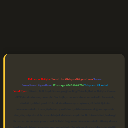
elexbet güncel
Reklam ve İletişim:
E-mail:
backlinkpaneli@gmail.com
Teams:
forumhizmeti@gmail.com
Whatsapp: 0262 606 0 726
Telegram: @karabul
Yasal Uyarı:
Sitemiz, 5651 Sayılı Kanun gereğince Bilgi Teknolojileri ve İletişim Kurumu
(BTK) tarafından onaylanmış bir Yer Sağlayıcı olarak hizmet vermektedir. Bu nedenle,
sitedeki içerikleri proaktif olarak denetleme veya araştırma yükümlülüğümüz
bulunmamaktadır. Ancak, üyelerimiz yazdıkları içeriklerin sorumluluğunu taşımakta
olup, siteye üye olarak bu sorumluluğu kabul etmiş sayılırlar. Bu internet sitesi, herhangi
bir marka, kurum veya şahıs şirketi ile hiçbir bağlantısı bulunmamaktadır. Sitede yalnızca
kendi hazırladığımız makaleler paylaşılmaktadır. Burada yer alan içerikler haber niteliği