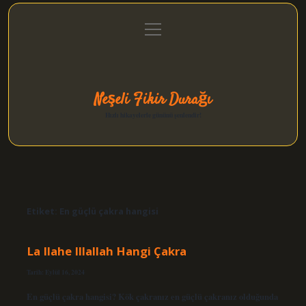
menüyü
Anasayfa
Gizlilik Politikası
Yasal Uyarı
aç
Hakkımızda
Neşeli Fikir Durağı
Hızlı hikayelerle gününü şenlendir!
Etiket:
En güçlü çakra hangisi
La Ilahe Illallah Hangi Çakra
Tarih: Eylül 16, 2024
En güçlü çakra hangisi? Kök çakranız en güçlü çakranız olduğunda