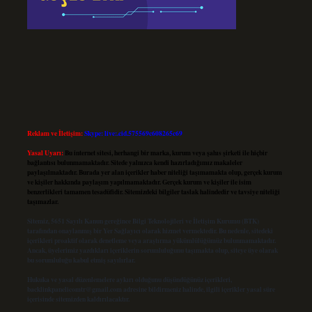
Reklam ve İletişim:
Skype: live:.cid.575569c608265c69
Yasal Uyarı:
Bu internet sitesi, herhangi bir marka, kurum veya şahıs şirketi ile hiçbir
bağlantısı bulunmamaktadır. Sitede yalnızca kendi hazırladığımız makaleler
paylaşılmaktadır. Burada yer alan içerikler haber niteliği taşımamakta olup, gerçek kurum
ve kişiler hakkında paylaşım yapılmamaktadır. Gerçek kurum ve kişiler ile isim
benzerlikleri tamamen tesadüfidir. Sitemizdeki bilgiler taslak halindedir ve tavsiye niteliği
taşımazlar.
Sitemiz, 5651 Sayılı Kanun gereğince Bilgi Teknolojileri ve İletişim Kurumu (BTK)
tarafından onaylanmış bir Yer Sağlayıcı olarak hizmet vermektedir. Bu nedenle, sitedeki
içerikleri proaktif olarak denetleme veya araştırma yükümlülüğümüz bulunmamaktadır.
Ancak, üyelerimiz yazdıkları içeriklerin sorumluluğunu taşımakta olup, siteye üye olarak
bu sorumluluğu kabul etmiş sayılırlar.
Hukuka ve yasal düzenlemelere aykırı olduğunu düşündüğünüz içerikleri,
backlinkpanelicomtr@gmail.com
adresine bildirmeniz halinde, ilgili içerikler yasal süre
içerisinde sitemizden kaldırılacaktır.