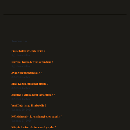
Sidebar
Son Yazılar
Enişte baldız evlenebilir mi ?
Ağustos 6, 2026
Kur’an-ı Kerim bize ne kazandırır ?
Ağustos 6, 2026
Ayak yorgunluğu ne alır ?
Ağustos 5, 2026
Bilge Kağan Etil hangi grupta ?
Ağustos 4, 2026
Anestezi 4 yıllığa nasıl tamamlanır ?
Ağustos 4, 2026
Yunt Dağı hangi ilimizdedir ?
Temmuz 29, 2026
Köfte için en iyi kıyma hangi etten yapılır ?
Temmuz 27, 2026
Kitapta barkod okutma nasıl yapılır ?