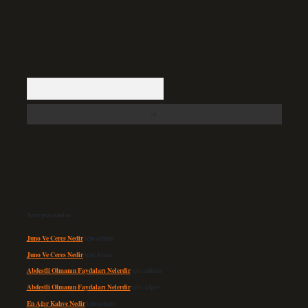
Arama
Son yorumlar
Juno Ve Ceres Nedir
için
admin
Juno Ve Ceres Nedir
için
Altan
Abdestli Olmanın Faydaları Nelerdir
için
admin
Abdestli Olmanın Faydaları Nelerdir
için
Alper
En Ağır Kahve Nedir
için
admin