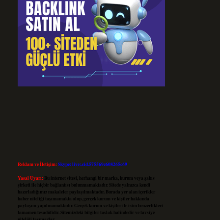
Reklam ve İletişim:
Skype: live:.cid.575569c608265c69
Yasal Uyarı:
Bu internet sitesi, herhangi bir marka, kurum veya şahıs
şirketi ile hiçbir bağlantısı bulunmamaktadır. Sitede yalnızca kendi
hazırladığımız makaleler paylaşılmaktadır. Burada yer alan içerikler
haber niteliği taşımamakta olup, gerçek kurum ve kişiler hakkında
paylaşım yapılmamaktadır. Gerçek kurum ve kişiler ile isim benzerlikleri
tamamen tesadüfidir. Sitemizdeki bilgiler taslak halindedir ve tavsiye
niteliği taşımazlar.