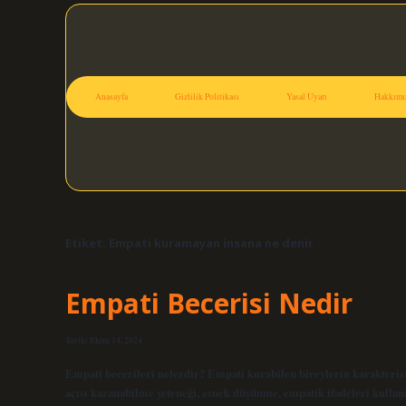
Anasayfa
Gizlilik Politikası
Yasal Uyarı
Hakkımı
Etiket:
Empati kuramayan insana ne denir
Empati Becerisi Nedir
Tarih: Ekim 14, 2024
Empati becerileri nelerdir? Empati kurabilen bireylerin karakteristik
açısı kazanabilme yeteneği, esnek düşünme, empatik ifadeleri kullana