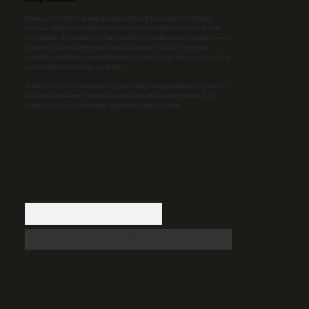
Sitemiz, 5651 Sayılı Kanun gereğince Bilgi Teknolojileri ve İletişim
Kurumu (BTK) tarafından onaylanmış bir Yer Sağlayıcı olarak hizmet
vermektedir. Bu nedenle, sitedeki içerikleri proaktif olarak denetleme veya
araştırma yükümlülüğümüz bulunmamaktadır. Ancak, üyelerimiz
yazdıkları içeriklerin sorumluluğunu taşımakta olup, siteye üye olarak bu
sorumluluğu kabul etmiş sayılırlar.
Hukuka ve yasal düzenlemelere aykırı olduğunu düşündüğünüz içerikleri,
backlinkpanelicomtr@gmail.com
adresine bildirmeniz halinde, ilgili
içerikler yasal süre içerisinde sitemizden kaldırılacaktır.
Arama