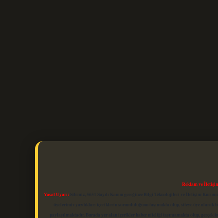
Reklam ve İletişi
Yasal Uyarı:
Sitemiz, 5651 Sayılı Kanun gereğince Bilgi Teknolojileri ve İletişim Kuru
üyelerimiz yazdıkları içeriklerin sorumluluğunu taşımakta olup, siteye üye olarak bu
paylaşılmaktadır. Burada yer alan içerikler haber niteliği taşımamakta olup, gerçek 