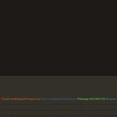
m:
E-mail:
backlinkpaneli@gmail.com
Teams:
forumhizmeti@gmail.com
Whatsapp: 0262 606 0 726
Telegram:
mu (BTK) tarafından onaylanmış bir Yer Sağlayıcı olarak hizmet vermektedir. Bu nedenle, sitedeki içerikleri 
 sorumluluğu kabul etmiş sayılırlar. Bu internet sitesi, herhangi bir marka, kurum veya şahıs şirketi ile hiçbi
kurum ve kişiler hakkında paylaşım yapılmamaktadır. Gerçek kurum ve kişiler ile isim benzerlikleri tamamen te