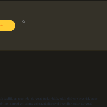
zda
 özellikleri arasında; duygusal farkındalık, etkili dinleme becerisi, bakış
bilme, empati geliştirme çabası, güçlü sosyal beceriler, sabır, duygusal