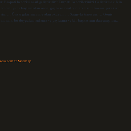
r. Empati becerisi nasıl geliştirilir? Empati Becerilerinizi Geliştirmek İçin
me yolculuğuna başlamadan önce, güçlü ve zayıf yönlerinizi bilmeniz gerekir. …
eneyin. … Önyargılarınıza meydan okuyun. … Saygıyla konuşun. … Geniş
 anlama, bu duyguları anlama ve paylaşma ve bir başkasının davranışının…
nsesi.com.tr
Sitemap