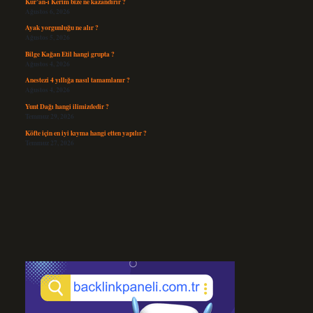
Kur’an-ı Kerim bize ne kazandırır ?
Ağustos 6, 2026
Ayak yorgunluğu ne alır ?
Ağustos 5, 2026
Bilge Kağan Etil hangi grupta ?
Ağustos 4, 2026
Anestezi 4 yıllığa nasıl tamamlanır ?
Ağustos 4, 2026
Yunt Dağı hangi ilimizdedir ?
Temmuz 29, 2026
Köfte için en iyi kıyma hangi etten yapılır ?
Temmuz 27, 2026