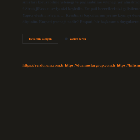
sınırları koruyabilme yeteneği ve paylaşabilme yeteneği yer almaktadı
6 StratejiBeceri seviyenizi keşfedin. Empati becerilerinizi geliştir
Yapıcı eleştiri isteyin. … Kendinizi başkalarının yerine koymayı d
düşünün. Empati yeteneği nedir? Empati, bir başkasının duygularını
Empati
Devamını okuyun
Yorum Bırak
Becerisi
Nedir
https://reisforum.com.tr
https://durmuslargrup.com.tr
https://kilisi