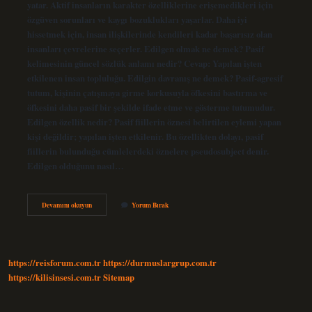
yatar. Aktif insanların karakter özelliklerine erişemedikleri için
özgüven sorunları ve kaygı bozuklukları yaşarlar. Daha iyi
hissetmek için, insan ilişkilerinde kendileri kadar başarısız olan
insanları çevrelerine seçerler. Edilgen olmak ne demek? Pasif
kelimesinin güncel sözlük anlamı nedir? Cevap: Yapılan işten
etkilenen insan topluluğu. Edilgin davranış ne demek? Pasif-agresif
tutum, kişinin çatışmaya girme korkusuyla öfkesini bastırma ve
öfkesini daha pasif bir şekilde ifade etme ve gösterme tutumudur.
Edilgen özellik nedir? Pasif fiillerin öznesi belirtilen eylemi yapan
kişi değildir; yapılan işten etkilenir. Bu özellikten dolayı, pasif
fiillerin bulunduğu cümlelerdeki öznelere pseudosubject denir.
Edilgen olduğunu nasıl…
Edilgen
Devamını okuyun
Yorum Bırak
Bir
Karakter
Ne
Demek
https://reisforum.com.tr
https://durmuslargrup.com.tr
https://kilisinsesi.com.tr
Sitemap