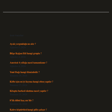
Sidebar
Son Yazılar
Ayak yorgunluğu ne alır ?
Ağustos 5, 2026
Bilge Kağan Etil hangi grupta ?
Ağustos 4, 2026
Anestezi 4 yıllığa nasıl tamamlanır ?
Ağustos 4, 2026
Yunt Dağı hangi ilimizdedir ?
Temmuz 29, 2026
Köfte için en iyi kıyma hangi etten yapılır ?
Temmuz 27, 2026
Kitapta barkod okutma nasıl yapılır ?
Temmuz 25, 2026
8’lik dübel kaç cm’dir ?
Temmuz 24, 2026
Kahve köpürtücü hangi pille çalışır ?