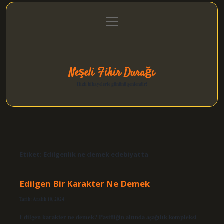
menüyü
Anasayfa
Gizlilik Politikası
Yasal Uyarı
aç
Hakkımızda
Neşeli Fikir Durağı
Hızlı hikayelerle gününü şenlendir!
Etiket:
Edilgenlik ne demek edebiyatta
Edilgen Bir Karakter Ne Demek
Tarih: Aralık 10, 2024
Edilgen karakter ne demek? Pasifliğin altında aşağılık kompleksi