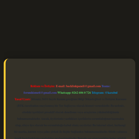
elexbet güncel
Reklam ve İletişim:
E-mail:
backlinkpaneli@gmail.com
Teams:
forumhizmeti@gmail.com
Whatsapp: 0262 606 0 726
Telegram: @karabul
Yasal Uyarı:
Sitemiz, 5651 Sayılı Kanun gereğince Bilgi Teknolojileri ve İletişim Kurumu
(BTK) tarafından onaylanmış bir Yer Sağlayıcı olarak hizmet vermektedir. Bu nedenle,
sitedeki içerikleri proaktif olarak denetleme veya araştırma yükümlülüğümüz
bulunmamaktadır. Ancak, üyelerimiz yazdıkları içeriklerin sorumluluğunu taşımakta
olup, siteye üye olarak bu sorumluluğu kabul etmiş sayılırlar. Bu internet sitesi, herhangi
bir marka, kurum veya şahıs şirketi ile hiçbir bağlantısı bulunmamaktadır. Sitede yalnızca
kendi hazırladığımız makaleler paylaşılmaktadır. Burada yer alan içerikler haber niteliği