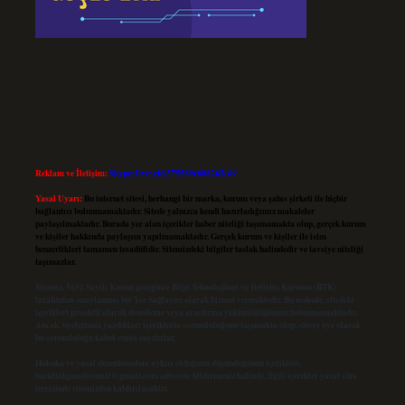
Reklam ve İletişim:
Skype: live:.cid.575569c608265c69
Yasal Uyarı:
Bu internet sitesi, herhangi bir marka, kurum veya şahıs şirketi ile hiçbir
bağlantısı bulunmamaktadır. Sitede yalnızca kendi hazırladığımız makaleler
paylaşılmaktadır. Burada yer alan içerikler haber niteliği taşımamakta olup, gerçek kurum
ve kişiler hakkında paylaşım yapılmamaktadır. Gerçek kurum ve kişiler ile isim
benzerlikleri tamamen tesadüfidir. Sitemizdeki bilgiler taslak halindedir ve tavsiye niteliği
taşımazlar.
Sitemiz, 5651 Sayılı Kanun gereğince Bilgi Teknolojileri ve İletişim Kurumu (BTK)
tarafından onaylanmış bir Yer Sağlayıcı olarak hizmet vermektedir. Bu nedenle, sitedeki
içerikleri proaktif olarak denetleme veya araştırma yükümlülüğümüz bulunmamaktadır.
Ancak, üyelerimiz yazdıkları içeriklerin sorumluluğunu taşımakta olup, siteye üye olarak
bu sorumluluğu kabul etmiş sayılırlar.
Hukuka ve yasal düzenlemelere aykırı olduğunu düşündüğünüz içerikleri,
backlinkpanelicomtr@gmail.com
adresine bildirmeniz halinde, ilgili içerikler yasal süre
içerisinde sitemizden kaldırılacaktır.