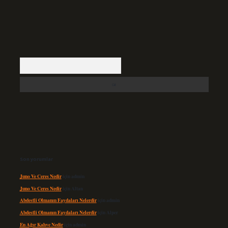
Arama
Son yorumlar
Juno Ve Ceres Nedir
için
admin
Juno Ve Ceres Nedir
için
Altan
Abdestli Olmanın Faydaları Nelerdir
için
admin
Abdestli Olmanın Faydaları Nelerdir
için
Alper
En Ağır Kahve Nedir
için
admin