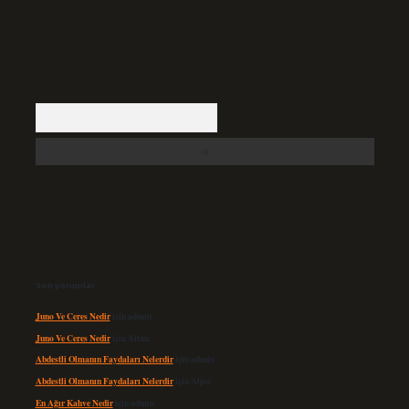
Arama
Son yorumlar
Juno Ve Ceres Nedir
için
admin
Juno Ve Ceres Nedir
için
Altan
Abdestli Olmanın Faydaları Nelerdir
için
admin
Abdestli Olmanın Faydaları Nelerdir
için
Alper
En Ağır Kahve Nedir
için
admin