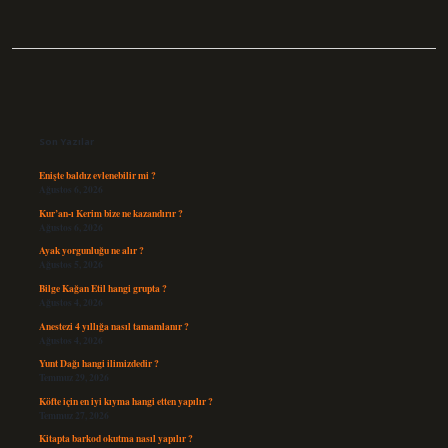
Sidebar
Son Yazılar
Enişte baldız evlenebilir mi ?
Ağustos 6, 2026
Kur’an-ı Kerim bize ne kazandırır ?
Ağustos 6, 2026
Ayak yorgunluğu ne alır ?
Ağustos 5, 2026
Bilge Kağan Etil hangi grupta ?
Ağustos 4, 2026
Anestezi 4 yıllığa nasıl tamamlanır ?
Ağustos 4, 2026
Yunt Dağı hangi ilimizdedir ?
Temmuz 29, 2026
Köfte için en iyi kıyma hangi etten yapılır ?
Temmuz 27, 2026
Kitapta barkod okutma nasıl yapılır ?