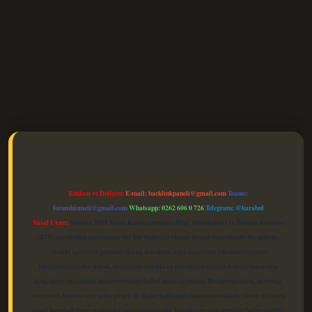
elexbet güncel
Reklam ve İletişim:
E-mail:
backlinkpaneli@gmail.com
Teams:
forumhizmeti@gmail.com
Whatsapp: 0262 606 0 726
Telegram: @karabul
Yasal Uyarı:
Sitemiz, 5651 Sayılı Kanun gereğince Bilgi Teknolojileri ve İletişim Kurumu
(BTK) tarafından onaylanmış bir Yer Sağlayıcı olarak hizmet vermektedir. Bu nedenle,
sitedeki içerikleri proaktif olarak denetleme veya araştırma yükümlülüğümüz
bulunmamaktadır. Ancak, üyelerimiz yazdıkları içeriklerin sorumluluğunu taşımakta
olup, siteye üye olarak bu sorumluluğu kabul etmiş sayılırlar. Bu internet sitesi, herhangi
bir marka, kurum veya şahıs şirketi ile hiçbir bağlantısı bulunmamaktadır. Sitede yalnızca
kendi hazırladığımız makaleler paylaşılmaktadır. Burada yer alan içerikler haber niteliği