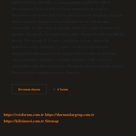
geliştirebiliriz. Örneğin, ne zaman mutlu, üzgün veya öfkeli
hissettiğimizi fark ederek, nedenini anlamaya çalışarak ve
duyguların bizi nasıl etkilediğini gözlemleyerek duygusal zekamızı
geliştirebiliriz. Duygusal zeka herkeste var mı? Bu durum
evrenseldir ve tüm etnik gruplarda, ırklarda ve gelir gruplarında
görülür. Duygusal zeka nasıl ortaya çıktı? Duygusal zekâ kavramı ilk
olarak 1966 yılında B. Leuner tarafından kaleme alınan bir
makalede ortaya atılmıştır. Leuner, çocuklarının bakımını
üstlenmek konusunda isteksiz annelerdeki yetenek eksikliğinin
“duygusal zekâ” olduğunu ve bunun annelere LSD verilerek
çözülebileceğini ileri sürmüştür. Duygusal zeka kaç yaşında başlar?
Duygusal zeka doğuştan gelmez, deneyim…
Duygusal
Devamını okuyun
6 Yorum
Zeka
Doğuştan
Mi
https://reisforum.com.tr
https://durmuslargrup.com.tr
https://kilisinsesi.com.tr
Sitemap