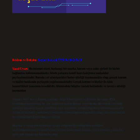
Reklam ve İletişim:
Skype: live:.cid.575569c608265c69
Yasal Uyarı:
Bu internet sitesi, herhangi bir marka, kurum veya şahıs şirketi ile hiçbir
bağlantısı bulunmamaktadır. Sitede yalnızca kendi hazırladığımız makaleler
paylaşılmaktadır. Burada yer alan içerikler haber niteliği taşımamakta olup, gerçek kurum
ve kişiler hakkında paylaşım yapılmamaktadır. Gerçek kurum ve kişiler ile isim
benzerlikleri tamamen tesadüfidir. Sitemizdeki bilgiler taslak halindedir ve tavsiye niteliği
taşımazlar.
Sitemiz, 5651 Sayılı Kanun gereğince Bilgi Teknolojileri ve İletişim Kurumu (BTK)
tarafından onaylanmış bir Yer Sağlayıcı olarak hizmet vermektedir. Bu nedenle, sitedeki
içerikleri proaktif olarak denetleme veya araştırma yükümlülüğümüz bulunmamaktadır.
Ancak, üyelerimiz yazdıkları içeriklerin sorumluluğunu taşımakta olup, siteye üye olarak
bu sorumluluğu kabul etmiş sayılırlar.
Hukuka ve yasal düzenlemelere aykırı olduğunu düşündüğünüz içerikleri,
backlinkpanelicomtr@gmail.com
adresine bildirmeniz halinde, ilgili içerikler yasal süre
içerisinde sitemizden kaldırılacaktır.