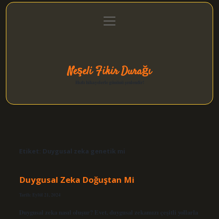
menüyü
Anasayfa
Gizlilik Politikası
Yasal Uyarı
aç
Hakkımızda
Neşeli Fikir Durağı
Hızlı hikayelerle gününü şenlendir!
Etiket:
Duygusal zeka genetik mi
Duygusal Zeka Doğuştan Mi
Tarih: Eylül 21, 2024
Duygusal zeka nasıl oluşur? Evet, duygusal zekamızı çeşitli yollarla