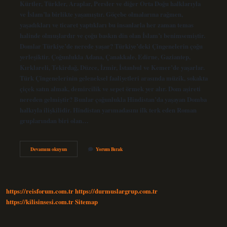
Kürtler, Türkler, Araplar, Persler ve diğer Orta Doğu halklarıyla
ve İslam’la birlikte yaşamıştır. Göçebe olmalarına rağmen,
yaşadıkları ve ticaret yaptıkları bu insanlarla her zaman temas
halinde olmuşlardır ve çoğu baskın din olan İslam’ı benimsemiştir.
Domlar Türkiye’de nerede yaşar? Türkiye’deki Çingenelerin çoğu
yerleşiktir. Çoğunlukla Adana, Çanakkale, Edirne, Gaziantep,
Kırklareli, Tekirdağ, Düzce, İzmir, İstanbul ve Kemer’de yaşarlar.
Türk Çingenelerinin geleneksel faaliyetleri arasında müzik, sokakta
çiçek satın almak, demircilik ve sepet örmek yer alır. Dom aşireti
nereden gelmiştir? Bunlar çoğunlukla Hindistan’da yaşayan Domba
halkıyla ilişkilidir. Hindistan yarımadasını ilk terk eden Roman
gruplarından biri olan…
Domlar
Devamını okuyun
Yorum Bırak
Kimler
https://reisforum.com.tr
https://durmuslargrup.com.tr
https://kilisinsesi.com.tr
Sitemap