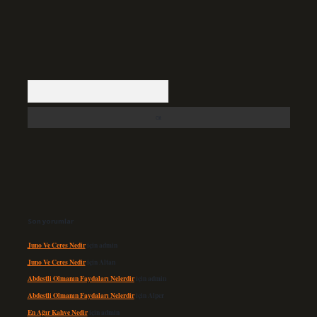
Arama
Son yorumlar
Juno Ve Ceres Nedir
için
admin
Juno Ve Ceres Nedir
için
Altan
Abdestli Olmanın Faydaları Nelerdir
için
admin
Abdestli Olmanın Faydaları Nelerdir
için
Alper
En Ağır Kahve Nedir
için
admin