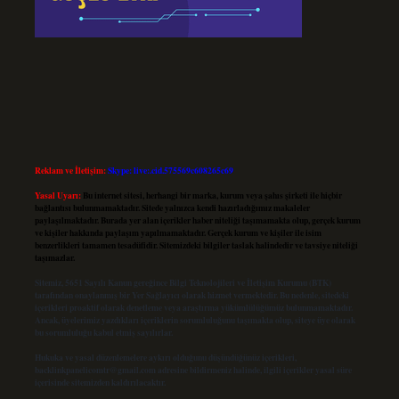
Reklam ve İletişim:
Skype: live:.cid.575569c608265c69
Yasal Uyarı:
Bu internet sitesi, herhangi bir marka, kurum veya şahıs şirketi ile hiçbir
bağlantısı bulunmamaktadır. Sitede yalnızca kendi hazırladığımız makaleler
paylaşılmaktadır. Burada yer alan içerikler haber niteliği taşımamakta olup, gerçek kurum
ve kişiler hakkında paylaşım yapılmamaktadır. Gerçek kurum ve kişiler ile isim
benzerlikleri tamamen tesadüfidir. Sitemizdeki bilgiler taslak halindedir ve tavsiye niteliği
taşımazlar.
Sitemiz, 5651 Sayılı Kanun gereğince Bilgi Teknolojileri ve İletişim Kurumu (BTK)
tarafından onaylanmış bir Yer Sağlayıcı olarak hizmet vermektedir. Bu nedenle, sitedeki
içerikleri proaktif olarak denetleme veya araştırma yükümlülüğümüz bulunmamaktadır.
Ancak, üyelerimiz yazdıkları içeriklerin sorumluluğunu taşımakta olup, siteye üye olarak
bu sorumluluğu kabul etmiş sayılırlar.
Hukuka ve yasal düzenlemelere aykırı olduğunu düşündüğünüz içerikleri,
backlinkpanelicomtr@gmail.com
adresine bildirmeniz halinde, ilgili içerikler yasal süre
içerisinde sitemizden kaldırılacaktır.