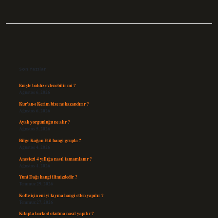
Sidebar
Son Yazılar
Enişte baldız evlenebilir mi ?
Ağustos 6, 2026
Kur’an-ı Kerim bize ne kazandırır ?
Ağustos 6, 2026
Ayak yorgunluğu ne alır ?
Ağustos 5, 2026
Bilge Kağan Etil hangi grupta ?
Ağustos 4, 2026
Anestezi 4 yıllığa nasıl tamamlanır ?
Ağustos 4, 2026
Yunt Dağı hangi ilimizdedir ?
Temmuz 29, 2026
Köfte için en iyi kıyma hangi etten yapılır ?
Temmuz 27, 2026
Kitapta barkod okutma nasıl yapılır ?