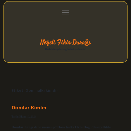
menüyü
Anasayfa
Gizlilik Politikası
Yasal Uyarı
aç
Hakkımızda
Neşeli Fikir Durağı
Hızlı hikayelerle gününü şenlendir!
Etiket:
Dom halkı kimdir
Domlar Kimler
Tarih: Ekim 10, 2024
Domlar hangi dine mensup? Dom halkı Orta Doğu’da özellikle