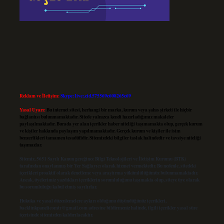
Reklam ve İletişim:
Skype: live:.cid.575569c608265c69
Yasal Uyarı:
Bu internet sitesi, herhangi bir marka, kurum veya şahıs şirketi ile hiçbir
bağlantısı bulunmamaktadır. Sitede yalnızca kendi hazırladığımız makaleler
paylaşılmaktadır. Burada yer alan içerikler haber niteliği taşımamakta olup, gerçek kurum
ve kişiler hakkında paylaşım yapılmamaktadır. Gerçek kurum ve kişiler ile isim
benzerlikleri tamamen tesadüfidir. Sitemizdeki bilgiler taslak halindedir ve tavsiye niteliği
taşımazlar.
Sitemiz, 5651 Sayılı Kanun gereğince Bilgi Teknolojileri ve İletişim Kurumu (BTK)
tarafından onaylanmış bir Yer Sağlayıcı olarak hizmet vermektedir. Bu nedenle, sitedeki
içerikleri proaktif olarak denetleme veya araştırma yükümlülüğümüz bulunmamaktadır.
Ancak, üyelerimiz yazdıkları içeriklerin sorumluluğunu taşımakta olup, siteye üye olarak
bu sorumluluğu kabul etmiş sayılırlar.
Hukuka ve yasal düzenlemelere aykırı olduğunu düşündüğünüz içerikleri,
backlinkpanelicomtr@gmail.com
adresine bildirmeniz halinde, ilgili içerikler yasal süre
içerisinde sitemizden kaldırılacaktır.