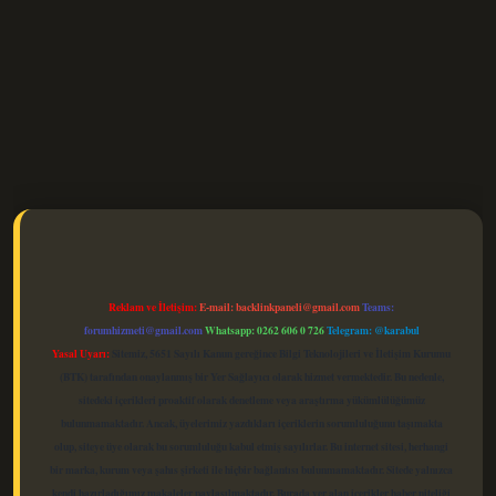
elexbet güncel
Reklam ve İletişim:
E-mail:
backlinkpaneli@gmail.com
Teams:
forumhizmeti@gmail.com
Whatsapp: 0262 606 0 726
Telegram: @karabul
Yasal Uyarı:
Sitemiz, 5651 Sayılı Kanun gereğince Bilgi Teknolojileri ve İletişim Kurumu
(BTK) tarafından onaylanmış bir Yer Sağlayıcı olarak hizmet vermektedir. Bu nedenle,
sitedeki içerikleri proaktif olarak denetleme veya araştırma yükümlülüğümüz
bulunmamaktadır. Ancak, üyelerimiz yazdıkları içeriklerin sorumluluğunu taşımakta
olup, siteye üye olarak bu sorumluluğu kabul etmiş sayılırlar. Bu internet sitesi, herhangi
bir marka, kurum veya şahıs şirketi ile hiçbir bağlantısı bulunmamaktadır. Sitede yalnızca
kendi hazırladığımız makaleler paylaşılmaktadır. Burada yer alan içerikler haber niteliği