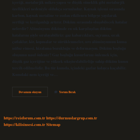
içeriği, metalurjik mikro yapısı ve düşük süneklik gibi metalurjik
özellikleri nedeniyle oldukça sorunludur. Kaynak işlemi sırasında
karbon, kaynak metaline ve ısıdan etkilenen bölgeye yayılarak
sertliği ve kırılganlığı artırır. Döküm sırasında oluşabilecek hatalar
nelerdir? Alüminyum dökümde en sık karşılaşılan döküm
hatalarını şöyle sıralayabiliriz: gaz kabarcıkları, sıçrama, sıcak
çatlaklar, kir, kopmalar ve sürüklenmeler, sıvı alüminyumun kuma
nüfuz etmesi, hizalama bozukluğu ve deformasyon. Döküm boşluğu
oluşumu nasıl önlenir? Gaz boşluğu kusurlarını önlemek için,
düşük gaz içeriğine ve yüksek sıkıştırılabilirliğe sahip döküm kumu
tercih edilmelidir. Bu tür kumda, içindeki gazlar kolayca kaçabilir.
Kumdaki nem içeriği ve…
Döküm
Devamını okuyun
Yorum Bırak
Neden
Kırılır
https://reisforum.com.tr
https://durmuslargrup.com.tr
https://kilisinsesi.com.tr
Sitemap