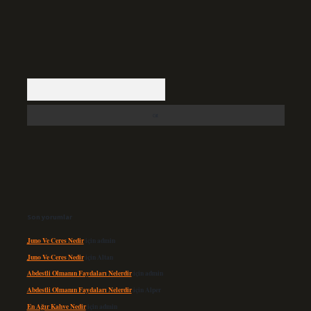
Arama
Son yorumlar
Juno Ve Ceres Nedir
için
admin
Juno Ve Ceres Nedir
için
Altan
Abdestli Olmanın Faydaları Nelerdir
için
admin
Abdestli Olmanın Faydaları Nelerdir
için
Alper
En Ağır Kahve Nedir
için
admin