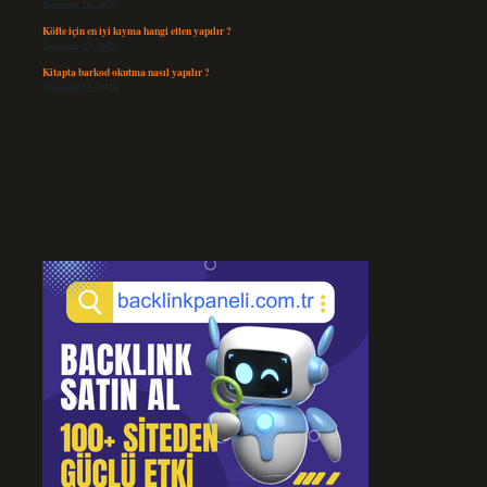
Temmuz 29, 2026
Köfte için en iyi kıyma hangi etten yapılır ?
Temmuz 27, 2026
Kitapta barkod okutma nasıl yapılır ?
Temmuz 25, 2026