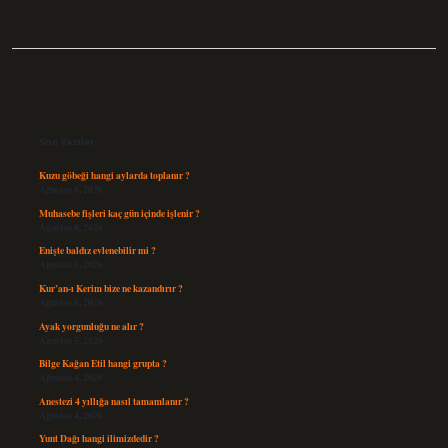
Sidebar
Son Yazılar
Kuzu göbeği hangi aylarda toplanır ?
Ağustos 8, 2026
Muhasebe fişleri kaç gün içinde işlenir ?
Ağustos 8, 2026
Enişte baldız evlenebilir mi ?
Ağustos 6, 2026
Kur’an-ı Kerim bize ne kazandırır ?
Ağustos 6, 2026
Ayak yorgunluğu ne alır ?
Ağustos 5, 2026
Bilge Kağan Etil hangi grupta ?
Ağustos 4, 2026
Anestezi 4 yıllığa nasıl tamamlanır ?
Ağustos 4, 2026
Yunt Dağı hangi ilimizdedir ?