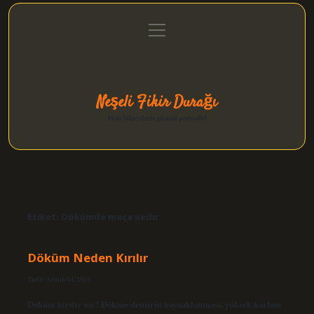
menüyü
Anasayfa
Gizlilik Politikası
Yasal Uyarı
aç
Hakkımızda
Neşeli Fikir Durağı
Hızlı hikayelerle gününü şenlendir!
Etiket:
Dökümde maça nedir
Döküm Neden Kırılır
Tarih: Aralık 14, 2024
Döküm kırılır mı? Dökme demirin kaynaklanması, yüksek karbon