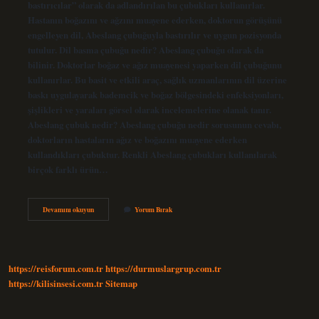
bastırıcılar” olarak da adlandırılan bu çubukları kullanırlar.
Hastanın boğazını ve ağzını muayene ederken, doktorun görüşünü
engelleyen dil, Abeslang çubuğuyla bastırılır ve uygun pozisyonda
tutulur. Dil basma çubuğu nedir? Abeslang çubuğu olarak da
bilinir. Doktorlar boğaz ve ağız muayenesi yaparken dil çubuğunu
kullanırlar. Bu basit ve etkili araç, sağlık uzmanlarının dil üzerine
baskı uygulayarak bademcik ve boğaz bölgesindeki enfeksiyonları,
şişlikleri ve yaraları görsel olarak incelemelerine olanak tanır.
Abeslang çubuk nedir? Abeslang çubuğu nedir sorusunun cevabı,
doktorların hastaların ağız ve boğazını muayene ederken
kullandıkları çubuktur. Renkli Abeslang çubukları kullanılarak
birçok farklı ürün…
Dil
Devamını okuyun
Yorum Bırak
Basacağı
Nedir
https://reisforum.com.tr
https://durmuslargrup.com.tr
https://kilisinsesi.com.tr
Sitemap