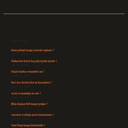
Sidebar
Son Yazılar
Kuzu göbeği hangi aylarda toplanır ?
Ağustos 8, 2026
Muhasebe fişleri kaç gün içinde işlenir ?
Ağustos 8, 2026
Enişte baldız evlenebilir mi ?
Ağustos 6, 2026
Kur’an-ı Kerim bize ne kazandırır ?
Ağustos 6, 2026
Ayak yorgunluğu ne alır ?
Ağustos 5, 2026
Bilge Kağan Etil hangi grupta ?
Ağustos 4, 2026
Anestezi 4 yıllığa nasıl tamamlanır ?
Ağustos 4, 2026
Yunt Dağı hangi ilimizdedir ?