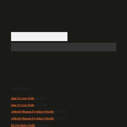
Arama
Son yorumlar
Juno Ve Ceres Nedir
için
admin
Juno Ve Ceres Nedir
için
Altan
Abdestli Olmanın Faydaları Nelerdir
için
admin
Abdestli Olmanın Faydaları Nelerdir
için
Alper
En Ağır Kahve Nedir
için
admin