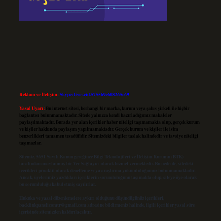
Reklam ve İletişim:
Skype: live:.cid.575569c608265c69
Yasal Uyarı:
Bu internet sitesi, herhangi bir marka, kurum veya şahıs şirketi ile hiçbir
bağlantısı bulunmamaktadır. Sitede yalnızca kendi hazırladığımız makaleler
paylaşılmaktadır. Burada yer alan içerikler haber niteliği taşımamakta olup, gerçek kurum
ve kişiler hakkında paylaşım yapılmamaktadır. Gerçek kurum ve kişiler ile isim
benzerlikleri tamamen tesadüfidir. Sitemizdeki bilgiler taslak halindedir ve tavsiye niteliği
taşımazlar.
Sitemiz, 5651 Sayılı Kanun gereğince Bilgi Teknolojileri ve İletişim Kurumu (BTK)
tarafından onaylanmış bir Yer Sağlayıcı olarak hizmet vermektedir. Bu nedenle, sitedeki
içerikleri proaktif olarak denetleme veya araştırma yükümlülüğümüz bulunmamaktadır.
Ancak, üyelerimiz yazdıkları içeriklerin sorumluluğunu taşımakta olup, siteye üye olarak
bu sorumluluğu kabul etmiş sayılırlar.
Hukuka ve yasal düzenlemelere aykırı olduğunu düşündüğünüz içerikleri,
backlinkpanelicomtr@gmail.com
adresine bildirmeniz halinde, ilgili içerikler yasal süre
içerisinde sitemizden kaldırılacaktır.