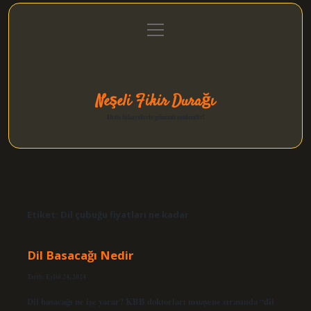
menüyü
Anasayfa
Gizlilik Politikası
Yasal Uyarı
aç
Hakkımızda
Neşeli Fikir Durağı
Hızlı hikayelerle gününü şenlendir!
Etiket:
Dil çubuğu fiyatları ne kadar
Dil Basacağı Nedir
Tarih: Eylül 24, 2024
Dil basacağı ne işe yarar? KBB doktorları muayene sırasında “dil