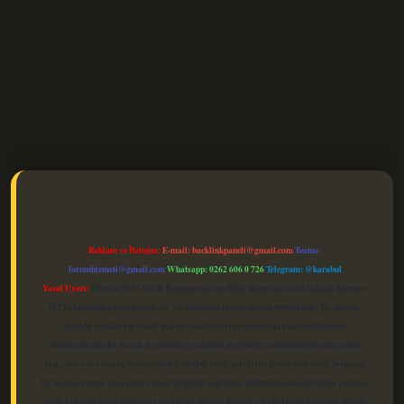
elexbet güncel
Reklam ve İletişim:
E-mail:
backlinkpaneli@gmail.com
Teams:
forumhizmeti@gmail.com
Whatsapp: 0262 606 0 726
Telegram: @karabul
Yasal Uyarı:
Sitemiz, 5651 Sayılı Kanun gereğince Bilgi Teknolojileri ve İletişim Kurumu
(BTK) tarafından onaylanmış bir Yer Sağlayıcı olarak hizmet vermektedir. Bu nedenle,
sitedeki içerikleri proaktif olarak denetleme veya araştırma yükümlülüğümüz
bulunmamaktadır. Ancak, üyelerimiz yazdıkları içeriklerin sorumluluğunu taşımakta
olup, siteye üye olarak bu sorumluluğu kabul etmiş sayılırlar. Bu internet sitesi, herhangi
bir marka, kurum veya şahıs şirketi ile hiçbir bağlantısı bulunmamaktadır. Sitede yalnızca
kendi hazırladığımız makaleler paylaşılmaktadır. Burada yer alan içerikler haber niteliği