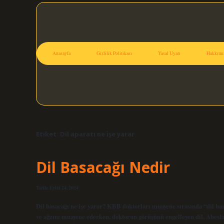
Anasayfa
Gizlilik Politikası
Yasal Uyarı
Hakkımı
Etiket:
Dil aparatı ne işe yarar
Dil Basacağı Nedir
Tarih: Eylül 24, 2024
Dil basacağı ne işe yarar? KBB doktorları muayene sırasında “dil bas
ve ağzını muayene ederken, doktorun görüşünü engelleyen dil, Abesla