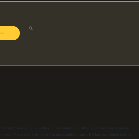
zda
tırıcılar” olarak da adlandırılan bu çubukları kullanırlar. Hastanın boğazını
ng çubuğuyla bastırılır ve uygun pozisyonda tutulur. Dil basma çubuğu nedir?