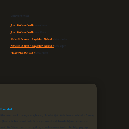
Son yorumlar
Juno Ve Ceres Nedir
için
admin
Juno Ve Ceres Nedir
için
Altan
Abdestli Olmanın Faydaları Nelerdir
için
admin
Abdestli Olmanın Faydaları Nelerdir
için
Alper
En Ağır Kahve Nedir
için
admin
 @karabul
proaktif olarak denetleme veya araştırma yükümlülüğümüz bulunmamaktadır. Ancak,
r bağlantısı bulunmamaktadır. Sitede yalnızca kendi hazırladığımız makaleler
sadüfidir. Sitemiz, kar amacı gütmeyen ve tamamen ücretsiz bir bilgi paylaşım