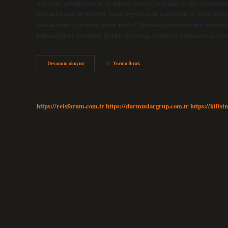
Abeslang çubuğu olarak da bilinir. Doktorlar boğaz ve ağız muayenesi 
uzmanlarının dil üzerine baskı uygulayarak bademcik ve boğaz bölgesi
olanak tanır. Abeslang çubuk nedir? Abeslang çubuğu nedir sorusunu
kullandıkları çubuktur. Renkli Abeslang çubukları kullanılarak bir
Dil
Devamını okuyun
Yorum Bırak
Basacağı
Nedir
https://reisforum.com.tr
https://durmuslargrup.com.tr
https://kilisi