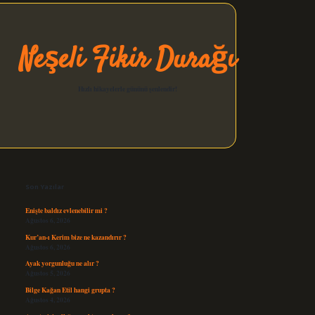
Neşeli Fikir Durağı
Hızlı hikayelerle gününü şenlendir!
Sidebar
elexbet güncel
Son Yazılar
Enişte baldız evlenebilir mi ?
Ağustos 6, 2026
Kur’an-ı Kerim bize ne kazandırır ?
Ağustos 6, 2026
Ayak yorgunluğu ne alır ?
Ağustos 5, 2026
Bilge Kağan Etil hangi grupta ?
Ağustos 4, 2026