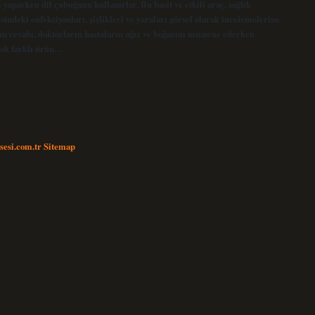
yaparken dil çubuğunu kullanırlar. Bu basit ve etkili araç, sağlık
ndeki enfeksiyonları, şişlikleri ve yaraları görsel olarak incelemelerine
n cevabı, doktorların hastaların ağız ve boğazını muayene ederken
çok farklı ürün…
nsesi.com.tr
Sitemap