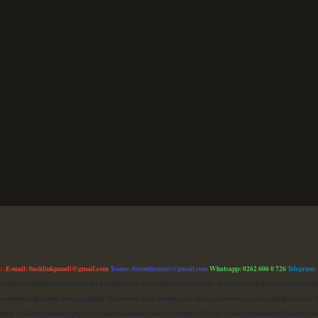
m:
E-mail:
backlinkpaneli@gmail.com
Teams:
forumhizmeti@gmail.com
Whatsapp: 0262 606 0 726
Telegram:
mu (BTK) tarafından onaylanmış bir Yer Sağlayıcı olarak hizmet vermektedir. Bu nedenle, sitedeki içerikleri 
 sorumluluğu kabul etmiş sayılırlar. Bu internet sitesi, herhangi bir marka, kurum veya şahıs şirketi ile hiçbi
kurum ve kişiler hakkında paylaşım yapılmamaktadır. Gerçek kurum ve kişiler ile isim benzerlikleri tamamen te