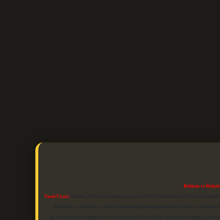
Reklam ve İletişi
Yasal Uyarı:
Sitemiz, 5651 Sayılı Kanun gereğince Bilgi Teknolojileri ve İletişim Kuru
üyelerimiz yazdıkları içeriklerin sorumluluğunu taşımakta olup, siteye üye olarak bu
paylaşılmaktadır. Burada yer alan içerikler haber niteliği taşımamakta olup, gerçek 