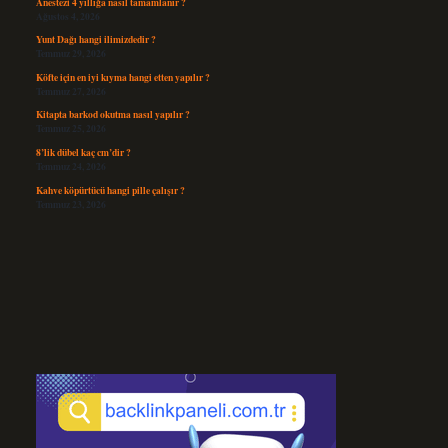
Anestezi 4 yıllığa nasıl tamamlanır ?
Ağustos 4, 2026
Yunt Dağı hangi ilimizdedir ?
Temmuz 29, 2026
Köfte için en iyi kıyma hangi etten yapılır ?
Temmuz 27, 2026
Kitapta barkod okutma nasıl yapılır ?
Temmuz 25, 2026
8’lik dübel kaç cm’dir ?
Temmuz 24, 2026
Kahve köpürtücü hangi pille çalışır ?
Temmuz 23, 2026