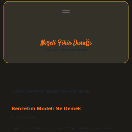
menüyü
Anasayfa
Gizlilik Politikası
Yasal Uyarı
aç
Hakkımızda
Neşeli Fikir Durağı
Hızlı hikayelerle gününü şenlendir!
Etiket:
Derste simülasyon nasıl kullanılır
Benzetim Modeli Ne Demek
Tarih: Ekim 26, 2024
Eğitimde benzetim tekniği nedir? “Eğitimde simülasyon, sınıf