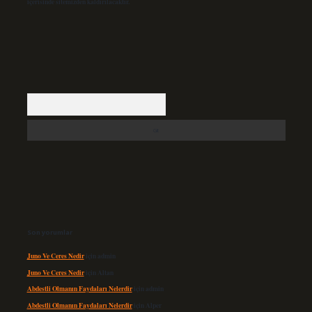
içerisinde sitemizden kaldırılacaktır.
Arama
Son yorumlar
Juno Ve Ceres Nedir
için
admin
Juno Ve Ceres Nedir
için
Altan
Abdestli Olmanın Faydaları Nelerdir
için
admin
Abdestli Olmanın Faydaları Nelerdir
için
Alper