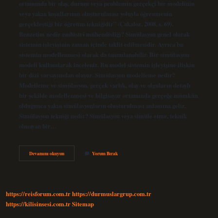
ortamında bir olay, durum veya problemin gerçekçi bir modelinin
veya yakın koşullarının oluşturulması yoluyla öğrenmenin
gerçekleştiği bir öğretim tekniğidir” (Çakaloz, 2008, s. 69).
Benzetim nedir endüstri mühendisliği? Simülasyon genel olarak
sistemin işleyişinin zaman içinde taklit edilmesidir. Ayrıca bu
sistemin modellenmesi olarak da tanımlanabilir. Bir simülasyon
modeli kullanılarak incelenir. Bu model sistemin işleyişine ilişkin
bir dizi varsayımdan oluşur. Simülasyon modelleme nedir?
Modelleme ve simülasyon, gerçek varlık, olay ve olguların detaylı
bir şekilde modellenmesi ve bilgisayar ortamında gerçeğe mümkün
olduğunca yakın simülasyonların oluşturulması anlamına gelir.
Simülasyon tekniği nedir? Simülasyon veya simüle etme, teknik
olmayan bir…
Benzetim
Devamını okuyun
Yorum Bırak
Modeli
Ne
Demek
https://reisforum.com.tr
https://durmuslargrup.com.tr
https://kilisinsesi.com.tr
Sitemap