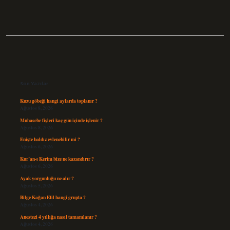
Sidebar
Son Yazılar
Kuzu göbeği hangi aylarda toplanır ?
Ağustos 8, 2026
Muhasebe fişleri kaç gün içinde işlenir ?
Ağustos 8, 2026
Enişte baldız evlenebilir mi ?
Ağustos 6, 2026
Kur’an-ı Kerim bize ne kazandırır ?
Ağustos 6, 2026
Ayak yorgunluğu ne alır ?
Ağustos 5, 2026
Bilge Kağan Etil hangi grupta ?
Ağustos 4, 2026
Anestezi 4 yıllığa nasıl tamamlanır ?
Ağustos 4, 2026