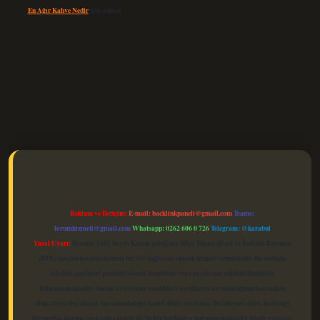
En Ağır Kahve Nedir
için
admin
elexbet güncel
Reklam ve İletişim:
E-mail:
backlinkpaneli@gmail.com
Teams:
forumhizmeti@gmail.com
Whatsapp: 0262 606 0 726
Telegram: @karabul
Yasal Uyarı:
Sitemiz, 5651 Sayılı Kanun gereğince Bilgi Teknolojileri ve İletişim Kurumu
(BTK) tarafından onaylanmış bir Yer Sağlayıcı olarak hizmet vermektedir. Bu nedenle,
sitedeki içerikleri proaktif olarak denetleme veya araştırma yükümlülüğümüz
bulunmamaktadır. Ancak, üyelerimiz yazdıkları içeriklerin sorumluluğunu taşımakta
olup, siteye üye olarak bu sorumluluğu kabul etmiş sayılırlar. Bu internet sitesi, herhangi
bir marka, kurum veya şahıs şirketi ile hiçbir bağlantısı bulunmamaktadır. Sitede yalnızca