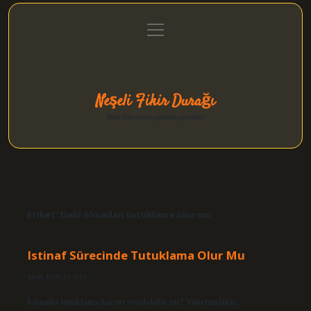
menüyü
Anasayfa
Gizlilik Politikası
Yasal Uyarı
aç
Hakkımızda
Neşeli Fikir Durağı
Hızlı hikayelerle gününü şenlendir!
Etiket:
Delil olmadan tutuklama olur mu
Istinaf Sürecinde Tutuklama Olur Mu
Tarih: Eylül 23, 2024
İstinafta tutuklama kararı verilebilir mi? Yönetmelikte,