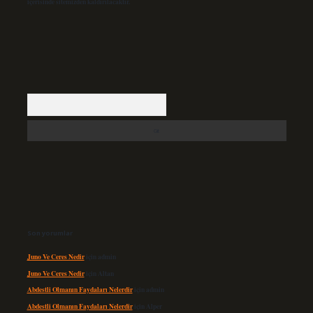
içerisinde sitemizden kaldırılacaktır.
Arama
Son yorumlar
Juno Ve Ceres Nedir
için
admin
Juno Ve Ceres Nedir
için
Altan
Abdestli Olmanın Faydaları Nelerdir
için
admin
Abdestli Olmanın Faydaları Nelerdir
için
Alper