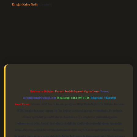
En Ağır Kahve Nedir
için
admin
elexbet güncel
Reklam ve İletişim:
E-mail:
backlinkpaneli@gmail.com
Teams:
forumhizmeti@gmail.com
Whatsapp: 0262 606 0 726
Telegram: @karabul
Yasal Uyarı:
Sitemiz, 5651 Sayılı Kanun gereğince Bilgi Teknolojileri ve İletişim Kurumu
(BTK) tarafından onaylanmış bir Yer Sağlayıcı olarak hizmet vermektedir. Bu nedenle,
sitedeki içerikleri proaktif olarak denetleme veya araştırma yükümlülüğümüz
bulunmamaktadır. Ancak, üyelerimiz yazdıkları içeriklerin sorumluluğunu taşımakta
olup, siteye üye olarak bu sorumluluğu kabul etmiş sayılırlar. Bu internet sitesi, herhangi
bir marka, kurum veya şahıs şirketi ile hiçbir bağlantısı bulunmamaktadır. Sitede yalnızca