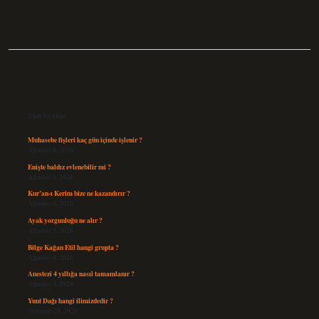
Sidebar
Son Yazılar
Muhasebe fişleri kaç gün içinde işlenir ?
Ağustos 8, 2026
Enişte baldız evlenebilir mi ?
Ağustos 6, 2026
Kur’an-ı Kerim bize ne kazandırır ?
Ağustos 6, 2026
Ayak yorgunluğu ne alır ?
Ağustos 5, 2026
Bilge Kağan Etil hangi grupta ?
Ağustos 4, 2026
Anestezi 4 yıllığa nasıl tamamlanır ?
Ağustos 4, 2026
Yunt Dağı hangi ilimizdedir ?
Temmuz 29, 2026