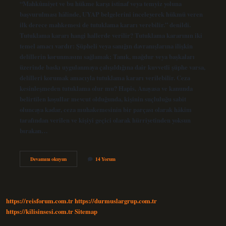
“Mahkûmiyet ve bu hükme karşı istinaf veya temyiz yoluna
başvurulması hâlinde, UYAP belgelerini inceleyerek hükmü veren
ilk derece mahkemesi de tutuklama kararı verebilir.” denildi.
Tutuklama kararı hangi hallerde verilir? Tutuklama kararının iki
temel amacı vardır: Şüpheli veya sanığın davranışlarına ilişkin
delillerin korunmasını sağlamak; Tanık, mağdur veya başkaları
üzerinde baskı uygulanmaya çalışıldığına dair kuvvetli şüphe varsa,
delilleri korumak amacıyla tutuklama kararı verilebilir. Ceza
kesinleşmeden tutuklama olur mu? Hapis, Anayasa ve kanunda
belirtilen koşullar mevcut olduğunda, kişinin suçluluğu sabit
oluncaya kadar, ceza muhakemesinin bir parçası olarak hâkim
tarafından verilen ve kişiyi geçici olarak hürriyetinden yoksun
bırakan…
Istinaf
Devamını okuyun
14 Yorum
Sürecinde
Tutuklama
Olur
Mu
https://reisforum.com.tr
https://durmuslargrup.com.tr
https://kilisinsesi.com.tr
Sitemap