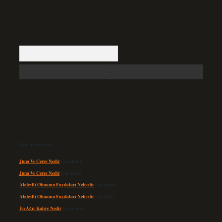
Arama
Son yorumlar
Juno Ve Ceres Nedir
için
admin
Juno Ve Ceres Nedir
için
Altan
Abdestli Olmanın Faydaları Nelerdir
için
admin
Abdestli Olmanın Faydaları Nelerdir
için
Alper
En Ağır Kahve Nedir
için
admin