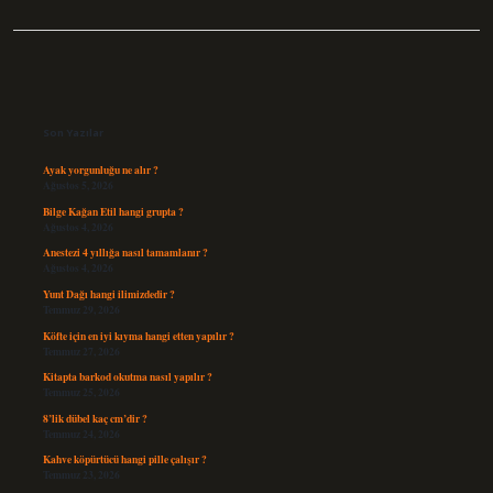
Sidebar
Son Yazılar
Ayak yorgunluğu ne alır ?
Ağustos 5, 2026
Bilge Kağan Etil hangi grupta ?
Ağustos 4, 2026
Anestezi 4 yıllığa nasıl tamamlanır ?
Ağustos 4, 2026
Yunt Dağı hangi ilimizdedir ?
Temmuz 29, 2026
Köfte için en iyi kıyma hangi etten yapılır ?
Temmuz 27, 2026
Kitapta barkod okutma nasıl yapılır ?
Temmuz 25, 2026
8’lik dübel kaç cm’dir ?
Temmuz 24, 2026
Kahve köpürtücü hangi pille çalışır ?
Temmuz 23, 2026