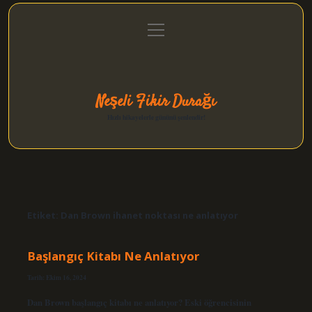
menüyü
Anasayfa
Gizlilik Politikası
Yasal Uyarı
aç
Hakkımızda
Neşeli Fikir Durağı
Hızlı hikayelerle gününü şenlendir!
Etiket:
Dan Brown ihanet noktası ne anlatıyor
Başlangıç Kitabı Ne Anlatıyor
Tarih: Ekim 16, 2024
Dan Brown başlangıç kitabı ne anlatıyor? Eski öğrencisinin