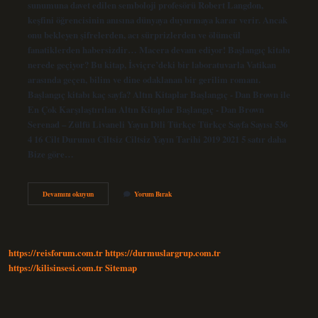
sunumuna davet edilen semboloji profesörü Robert Langdon,
keşfini öğrencisinin anısına dünyaya duyurmaya karar verir. Ancak
onu bekleyen şifrelerden, acı sürprizlerden ve ölümcül
fanatiklerden habersizdir… Macera devam ediyor! Başlangıç kitabı
nerede geçiyor? Bu kitap, İsviçre’deki bir laboratuvarla Vatikan
arasında geçen, bilim ve dine odaklanan bir gerilim romanı.
Başlangıç kitabı kaç sayfa? Altın Kitaplar Başlangıç ​​- Dan Brown ile
En Çok Karşılaştırılan Altın Kitaplar Başlangıç ​​- Dan Brown
Serenad – Zülfü Livaneli Yayın Dili Türkçe Türkçe Sayfa Sayısı 536
4 16 Cilt Durumu Ciltsiz Ciltsiz Yayın Tarihi 2019 2021 5 satır daha
Bize göre…
Başlangıç
Devamını okuyun
Yorum Bırak
Kitabı
Ne
Anlatıyor
https://reisforum.com.tr
https://durmuslargrup.com.tr
https://kilisinsesi.com.tr
Sitemap