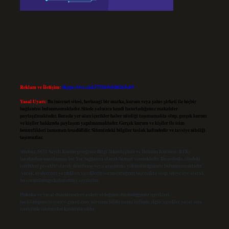
Reklam ve İletişim:
Skype: live:.cid.575569c608265c69
Yasal Uyarı:
Bu internet sitesi, herhangi bir marka, kurum veya şahıs şirketi ile hiçbir
bağlantısı bulunmamaktadır. Sitede yalnızca kendi hazırladığımız makaleler
paylaşılmaktadır. Burada yer alan içerikler haber niteliği taşımamakta olup, gerçek kurum
ve kişiler hakkında paylaşım yapılmamaktadır. Gerçek kurum ve kişiler ile isim
benzerlikleri tamamen tesadüfidir. Sitemizdeki bilgiler taslak halindedir ve tavsiye niteliği
taşımazlar.
Sitemiz, 5651 Sayılı Kanun gereğince Bilgi Teknolojileri ve İletişim Kurumu (BTK)
tarafından onaylanmış bir Yer Sağlayıcı olarak hizmet vermektedir. Bu nedenle, sitedeki
içerikleri proaktif olarak denetleme veya araştırma yükümlülüğümüz bulunmamaktadır.
Ancak, üyelerimiz yazdıkları içeriklerin sorumluluğunu taşımakta olup, siteye üye olarak
bu sorumluluğu kabul etmiş sayılırlar.
Hukuka ve yasal düzenlemelere aykırı olduğunu düşündüğünüz içerikleri,
backlinkpanelicomtr@gmail.com
adresine bildirmeniz halinde, ilgili içerikler yasal süre
içerisinde sitemizden kaldırılacaktır.