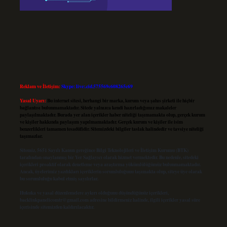
Reklam ve İletişim:
Skype: live:.cid.575569c608265c69
Yasal Uyarı:
Bu internet sitesi, herhangi bir marka, kurum veya şahıs şirketi ile hiçbir
bağlantısı bulunmamaktadır. Sitede yalnızca kendi hazırladığımız makaleler
paylaşılmaktadır. Burada yer alan içerikler haber niteliği taşımamakta olup, gerçek kurum
ve kişiler hakkında paylaşım yapılmamaktadır. Gerçek kurum ve kişiler ile isim
benzerlikleri tamamen tesadüfidir. Sitemizdeki bilgiler taslak halindedir ve tavsiye niteliği
taşımazlar.
Sitemiz, 5651 Sayılı Kanun gereğince Bilgi Teknolojileri ve İletişim Kurumu (BTK)
tarafından onaylanmış bir Yer Sağlayıcı olarak hizmet vermektedir. Bu nedenle, sitedeki
içerikleri proaktif olarak denetleme veya araştırma yükümlülüğümüz bulunmamaktadır.
Ancak, üyelerimiz yazdıkları içeriklerin sorumluluğunu taşımakta olup, siteye üye olarak
bu sorumluluğu kabul etmiş sayılırlar.
Hukuka ve yasal düzenlemelere aykırı olduğunu düşündüğünüz içerikleri,
backlinkpanelicomtr@gmail.com
adresine bildirmeniz halinde, ilgili içerikler yasal süre
içerisinde sitemizden kaldırılacaktır.