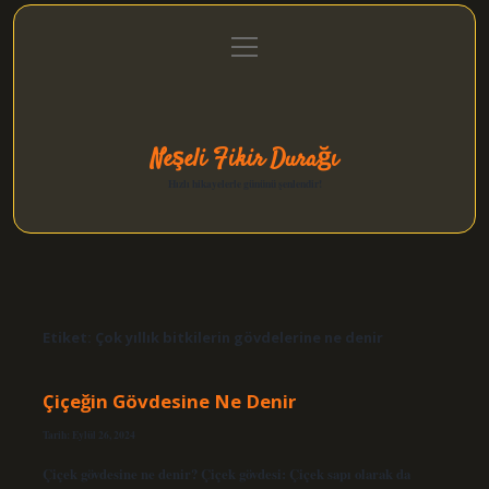
menüyü
Anasayfa
Gizlilik Politikası
Yasal Uyarı
aç
Hakkımızda
Neşeli Fikir Durağı
Hızlı hikayelerle gününü şenlendir!
Etiket:
Çok yıllık bitkilerin gövdelerine ne denir
Çiçeğin Gövdesine Ne Denir
Tarih: Eylül 26, 2024
Çiçek gövdesine ne denir? Çiçek gövdesi: Çiçek sapı olarak da