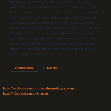
adlandırılan bu kısım, çiçeği taşır ve üzerinde çiçek başlığı
bulunur. Çiçeklerin bölümleri nelerdir? Bitki türlerinde görülen
çiçek kısımlarında; çiçek sapı, çanak yapraklar, taç yapraklar, dişi
organ ve erkek organ bulunur. Tüm kısımlar çiçeğin yaşaması ve
çoğalmasında etkili rol oynar. Ayrıca çiçek kısımları aşağıdan
yukarıya doğru incelenir. Çiçeklerin yapısı nelerdir? Çiçekler, sap
adı verilen bir sapın ucunda bulunur. Bir angiosperm çiçeğinin
yapısı genellikle, dışarıdan içeriye doğru, çanak (kabuk), çanak
yaprak, taç yaprak, erkek organ (stamen) ve dişi organdan (pistil)
oluşur. Bu yapılar, değişime uğramış yapraklardır. Çiçeğin orta
kısmına ne denir? Çiçeğin…
Çiçeğin
Devamını okuyun
12 Yorum
Gövdesine
Ne
Denir
https://reisforum.com.tr
https://durmuslargrup.com.tr
https://kilisinsesi.com.tr
Sitemap