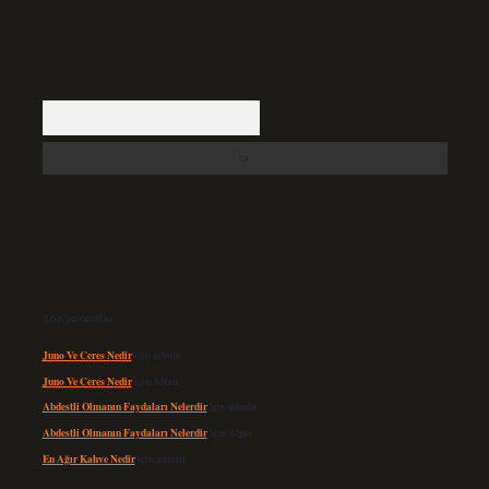
Arama
Son yorumlar
Juno Ve Ceres Nedir
için
admin
Juno Ve Ceres Nedir
için
Altan
Abdestli Olmanın Faydaları Nelerdir
için
admin
Abdestli Olmanın Faydaları Nelerdir
için
Alper
En Ağır Kahve Nedir
için
admin