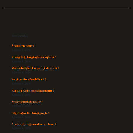
Sidebar
Son Yazılar
Âdem kime denir ?
Ağustos 9, 2026
Kuzu göbeği hangi aylarda toplanır ?
Ağustos 8, 2026
Muhasebe fişleri kaç gün içinde işlenir ?
Ağustos 8, 2026
Enişte baldız evlenebilir mi ?
Ağustos 6, 2026
Kur’an-ı Kerim bize ne kazandırır ?
Ağustos 6, 2026
Ayak yorgunluğu ne alır ?
Ağustos 5, 2026
Bilge Kağan Etil hangi grupta ?
Ağustos 4, 2026
Anestezi 4 yıllığa nasıl tamamlanır ?
Ağustos 4, 2026