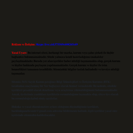
Reklam ve İletişim:
Skype: live:.cid.575569c608265c69
Yasal Uyarı:
Bu internet sitesi, herhangi bir marka, kurum veya şahıs şirketi ile hiçbir
bağlantısı bulunmamaktadır. Sitede yalnızca kendi hazırladığımız makaleler
paylaşılmaktadır. Burada yer alan içerikler haber niteliği taşımamakta olup, gerçek kurum
ve kişiler hakkında paylaşım yapılmamaktadır. Gerçek kurum ve kişiler ile isim
benzerlikleri tamamen tesadüfidir. Sitemizdeki bilgiler taslak halindedir ve tavsiye niteliği
taşımazlar.
Sitemiz, 5651 Sayılı Kanun gereğince Bilgi Teknolojileri ve İletişim Kurumu (BTK)
tarafından onaylanmış bir Yer Sağlayıcı olarak hizmet vermektedir. Bu nedenle, sitedeki
içerikleri proaktif olarak denetleme veya araştırma yükümlülüğümüz bulunmamaktadır.
Ancak, üyelerimiz yazdıkları içeriklerin sorumluluğunu taşımakta olup, siteye üye olarak
bu sorumluluğu kabul etmiş sayılırlar.
Hukuka ve yasal düzenlemelere aykırı olduğunu düşündüğünüz içerikleri,
backlinkpanelicomtr@gmail.com
adresine bildirmeniz halinde, ilgili içerikler yasal süre
içerisinde sitemizden kaldırılacaktır.