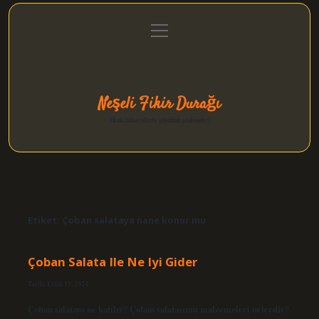
menüyü
Anasayfa
Gizlilik Politikası
Yasal Uyarı
aç
Hakkımızda
Neşeli Fikir Durağı
Hızlı hikayelerle gününü şenlendir!
Etiket:
Çoban salataya nane konur mu
Çoban Salata Ile Ne Iyi Gider
Tarih: Eylül 19, 2024
Çoban salataya ne katılır? Çoban salatasının malzemeleri nelerdir?