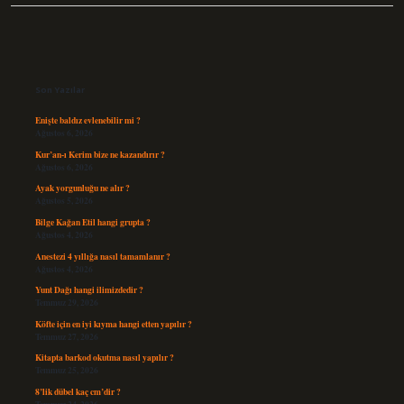
Sidebar
Son Yazılar
Enişte baldız evlenebilir mi ?
Ağustos 6, 2026
Kur’an-ı Kerim bize ne kazandırır ?
Ağustos 6, 2026
Ayak yorgunluğu ne alır ?
Ağustos 5, 2026
Bilge Kağan Etil hangi grupta ?
Ağustos 4, 2026
Anestezi 4 yıllığa nasıl tamamlanır ?
Ağustos 4, 2026
Yunt Dağı hangi ilimizdedir ?
Temmuz 29, 2026
Köfte için en iyi kıyma hangi etten yapılır ?
Temmuz 27, 2026
Kitapta barkod okutma nasıl yapılır ?
Temmuz 25, 2026
8’lik dübel kaç cm’dir ?