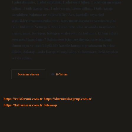
1 adet domates, 1 adet salatalık, 1 adet yeşil biber, 1 adet yarım soğan
dilimi, 1 tatlı kaşığı tuz, 1 adet yarım limon dilimi, 1 tatlı kaşığı
karabiber. Salataya ne eklenebilir? Acı, hardallı veya ekşi
yeşillikler arasında roka, tere, tere, mısır koçanı ve semizotu gibi
otlar bulunur. Yemeğe lezzet katan taze otlar arasında maydanoz,
kişniş, nane, fesleğen, fesleğen ve dereotu da bulunur. Çoban salata
sosu nasıl hazırlanır? Salata sosu için; zeytinyağı, taze sıkılmış
limon suyu ve tuzu küçük bir kasede karıştırıp salatanın üzerine
dökün. Salatayı, sosla karıştırılmış halde, sulanmasını beklemeden
servis edin.…
Çoban
Devamını okuyun
10 Yorum
Salata
Ile
Ne
Iyi
Gider
https://reisforum.com.tr
https://durmuslargrup.com.tr
https://kilisinsesi.com.tr
Sitemap