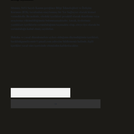
Sitemiz, 5651 Sayılı Kanun gereğince Bilgi Teknolojileri ve İletişim
Kurumu (BTK) tarafından onaylanmış bir Yer Sağlayıcı olarak hizmet
vermektedir. Bu nedenle, sitedeki içerikleri proaktif olarak denetleme veya
araştırma yükümlülüğümüz bulunmamaktadır. Ancak, üyelerimiz
yazdıkları içeriklerin sorumluluğunu taşımakta olup, siteye üye olarak bu
sorumluluğu kabul etmiş sayılırlar.
Hukuka ve yasal düzenlemelere aykırı olduğunu düşündüğünüz içerikleri,
backlinkpanelicomtr@gmail.com
adresine bildirmeniz halinde, ilgili
içerikler yasal süre içerisinde sitemizden kaldırılacaktır.
Arama