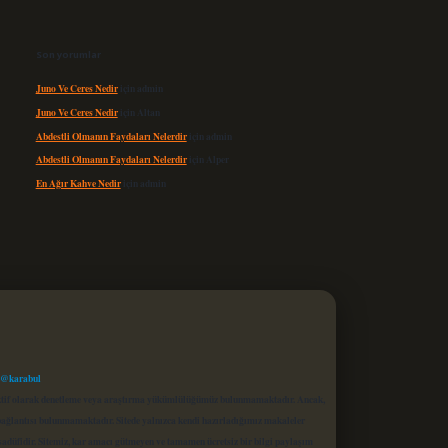
Son yorumlar
Juno Ve Ceres Nedir
için
admin
Juno Ve Ceres Nedir
için
Altan
Abdestli Olmanın Faydaları Nelerdir
için
admin
Abdestli Olmanın Faydaları Nelerdir
için
Alper
En Ağır Kahve Nedir
için
admin
 @karabul
proaktif olarak denetleme veya araştırma yükümlülüğümüz bulunmamaktadır. Ancak,
r bağlantısı bulunmamaktadır. Sitede yalnızca kendi hazırladığımız makaleler
sadüfidir. Sitemiz, kar amacı gütmeyen ve tamamen ücretsiz bir bilgi paylaşım