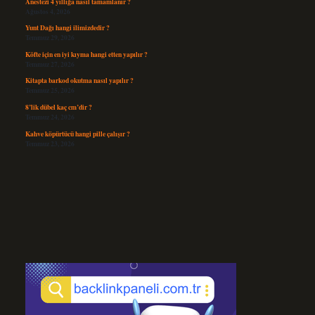
Anestezi 4 yıllığa nasıl tamamlanır ?
Ağustos 4, 2026
Yunt Dağı hangi ilimizdedir ?
Temmuz 29, 2026
Köfte için en iyi kıyma hangi etten yapılır ?
Temmuz 27, 2026
Kitapta barkod okutma nasıl yapılır ?
Temmuz 25, 2026
8’lik dübel kaç cm’dir ?
Temmuz 24, 2026
Kahve köpürtücü hangi pille çalışır ?
Temmuz 23, 2026