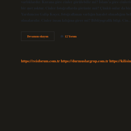
varlıklardır. Kurana göre cinler görülebilir mi? İslam’a göre cinleri
bir ayet yoktur. Cinler fotoğraflarda görünür mü? Çünkü onlar da biz
Yardımcısı Galip Koçer, fotoğraflanan varlığın hayalet olmadığını b
olmalarıdır. Cinler insan kılığına girer mi? Bibliyografik bilgi. Cin
Cinler
Devamını okuyun
12 Yorum
Görünür
Mü
https://reisforum.com.tr
https://durmuslargrup.com.tr
https://kilisi