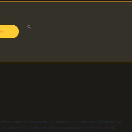
zda
alabilen görünmez anlamı nedeniyle zaman zaman farklı yorumlanmıştır. Bazı
len ve etkileyebilen, kendilerine birçok korkutucu eylem atfedilen ruhsal