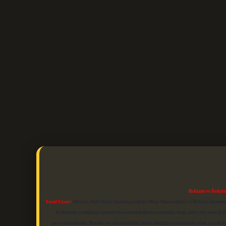
Reklam ve İletişi
Yasal Uyarı:
Sitemiz, 5651 Sayılı Kanun gereğince Bilgi Teknolojileri ve İletişim Kuru
üyelerimiz yazdıkları içeriklerin sorumluluğunu taşımakta olup, siteye üye olarak bu
paylaşılmaktadır. Burada yer alan içerikler haber niteliği taşımamakta olup, gerçek 