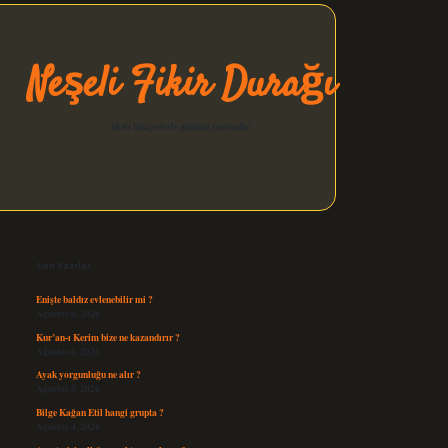
Neşeli Fikir Durağı
Hızlı hikayelerle gününü şenlendir!
Sidebar
elexbet güncel
Son Yazılar
Enişte baldız evlenebilir mi ?
Ağustos 6, 2026
Kur’an-ı Kerim bize ne kazandırır ?
Ağustos 6, 2026
Ayak yorgunluğu ne alır ?
Ağustos 5, 2026
Bilge Kağan Etil hangi grupta ?
Ağustos 4, 2026