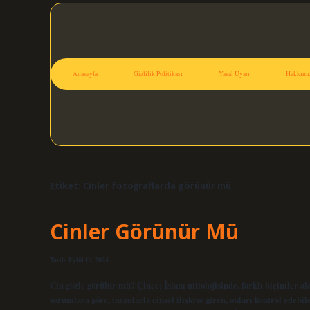
Anasayfa
Gizlilik Politikası
Yasal Uyarı
Hakkımı
Etiket:
Cinler fotoğraflarda görünür mü
Cinler Görünür Mü
Tarih: Eylül 19, 2024
Cin gözle görülür mü? Çince; İslam mitolojisinde, farklı biçimler 
yorumlara göre, insanlarla cinsel ilişkiye giren, onları kontrol edebi