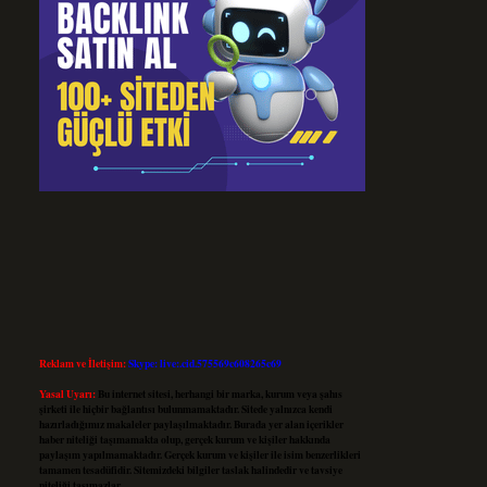
Reklam ve İletişim:
Skype: live:.cid.575569c608265c69
Yasal Uyarı:
Bu internet sitesi, herhangi bir marka, kurum veya şahıs
şirketi ile hiçbir bağlantısı bulunmamaktadır. Sitede yalnızca kendi
hazırladığımız makaleler paylaşılmaktadır. Burada yer alan içerikler
haber niteliği taşımamakta olup, gerçek kurum ve kişiler hakkında
paylaşım yapılmamaktadır. Gerçek kurum ve kişiler ile isim benzerlikleri
tamamen tesadüfidir. Sitemizdeki bilgiler taslak halindedir ve tavsiye
niteliği taşımazlar.