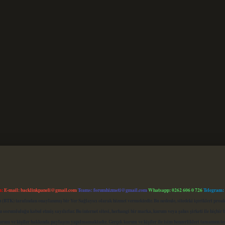
m:
E-mail:
backlinkpaneli@gmail.com
Teams:
forumhizmeti@gmail.com
Whatsapp: 0262 606 0 726
Telegram:
mu (BTK) tarafından onaylanmış bir Yer Sağlayıcı olarak hizmet vermektedir. Bu nedenle, sitedeki içerikleri 
 sorumluluğu kabul etmiş sayılırlar. Bu internet sitesi, herhangi bir marka, kurum veya şahıs şirketi ile hiçbi
kurum ve kişiler hakkında paylaşım yapılmamaktadır. Gerçek kurum ve kişiler ile isim benzerlikleri tamamen te