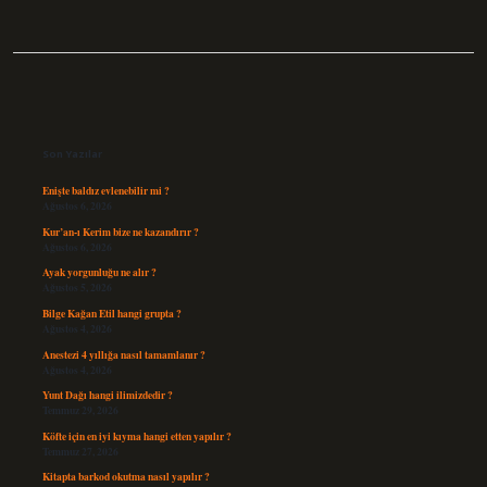
Sidebar
Son Yazılar
Enişte baldız evlenebilir mi ?
Ağustos 6, 2026
Kur’an-ı Kerim bize ne kazandırır ?
Ağustos 6, 2026
Ayak yorgunluğu ne alır ?
Ağustos 5, 2026
Bilge Kağan Etil hangi grupta ?
Ağustos 4, 2026
Anestezi 4 yıllığa nasıl tamamlanır ?
Ağustos 4, 2026
Yunt Dağı hangi ilimizdedir ?
Temmuz 29, 2026
Köfte için en iyi kıyma hangi etten yapılır ?
Temmuz 27, 2026
Kitapta barkod okutma nasıl yapılır ?