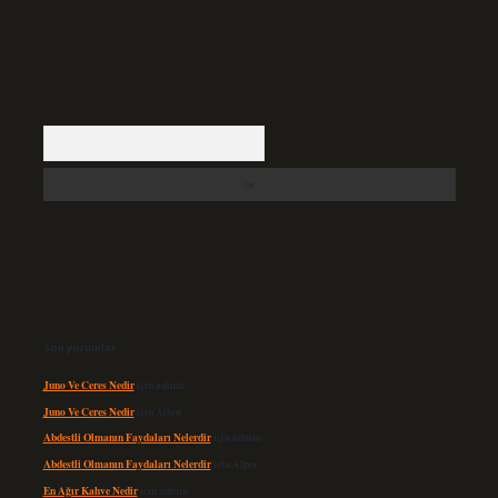
Arama
Son yorumlar
Juno Ve Ceres Nedir
için
admin
Juno Ve Ceres Nedir
için
Altan
Abdestli Olmanın Faydaları Nelerdir
için
admin
Abdestli Olmanın Faydaları Nelerdir
için
Alper
En Ağır Kahve Nedir
için
admin