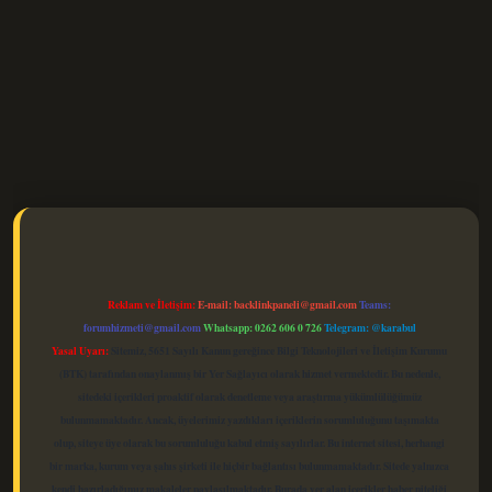
elexbet güncel
Reklam ve İletişim:
E-mail:
backlinkpaneli@gmail.com
Teams:
forumhizmeti@gmail.com
Whatsapp: 0262 606 0 726
Telegram: @karabul
Yasal Uyarı:
Sitemiz, 5651 Sayılı Kanun gereğince Bilgi Teknolojileri ve İletişim Kurumu
(BTK) tarafından onaylanmış bir Yer Sağlayıcı olarak hizmet vermektedir. Bu nedenle,
sitedeki içerikleri proaktif olarak denetleme veya araştırma yükümlülüğümüz
bulunmamaktadır. Ancak, üyelerimiz yazdıkları içeriklerin sorumluluğunu taşımakta
olup, siteye üye olarak bu sorumluluğu kabul etmiş sayılırlar. Bu internet sitesi, herhangi
bir marka, kurum veya şahıs şirketi ile hiçbir bağlantısı bulunmamaktadır. Sitede yalnızca
kendi hazırladığımız makaleler paylaşılmaktadır. Burada yer alan içerikler haber niteliği