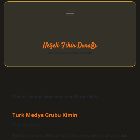
menüyü
Anasayfa
Gizlilik Politikası
Yasal Uyarı
aç
Hakkımızda
Neşeli Fikir Durağı
Hızlı hikayelerle gününü şenlendir!
Etiket:
Ciner grubu hangi kanalların sahibi
Turk Medya Grubu Kimin
Tarih: Aralık 22, 2024
Türk Medyanın sahibi kim? TürkMedya veya bir süre adıyla anılan