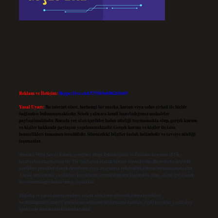
Reklam ve İletişim:
Skype: live:.cid.575569c608265c69
Yasal Uyarı:
Bu internet sitesi, herhangi bir marka, kurum veya şahıs şirketi ile hiçbir
bağlantısı bulunmamaktadır. Sitede yalnızca kendi hazırladığımız makaleler
paylaşılmaktadır. Burada yer alan içerikler haber niteliği taşımamakta olup, gerçek kurum
ve kişiler hakkında paylaşım yapılmamaktadır. Gerçek kurum ve kişiler ile isim
benzerlikleri tamamen tesadüfidir. Sitemizdeki bilgiler taslak halindedir ve tavsiye niteliği
taşımazlar.
Sitemiz, 5651 Sayılı Kanun gereğince Bilgi Teknolojileri ve İletişim Kurumu (BTK)
tarafından onaylanmış bir Yer Sağlayıcı olarak hizmet vermektedir. Bu nedenle, sitedeki
içerikleri proaktif olarak denetleme veya araştırma yükümlülüğümüz bulunmamaktadır.
Ancak, üyelerimiz yazdıkları içeriklerin sorumluluğunu taşımakta olup, siteye üye olarak
bu sorumluluğu kabul etmiş sayılırlar.
Hukuka ve yasal düzenlemelere aykırı olduğunu düşündüğünüz içerikleri,
backlinkpanelicomtr@gmail.com
adresine bildirmeniz halinde, ilgili içerikler yasal süre
içerisinde sitemizden kaldırılacaktır.