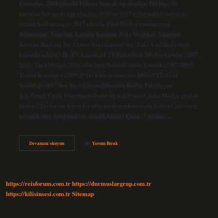
Esmedya, 2014 yılında Ethem Sancak tarafından Türkiye’de
kurulan bir medya grubudur. 2016 ve 2017 yıllarında Esmedya
ismini kullanmış ve 2017 yılında TürkMedya ismine geri
dönmüştür. Yönetim Kurulu Başkanı Zeki Yeşildağ, Yönetim
Kurulu Başkanı ise Ahmet Bayraktutar’dır. Zeki Yeşildağ hangi
kanalda sahibi? 24 (TV kanalı)24 TVŞirketStar Medya Grubu (2007-
2016) TürkMedya (2016’dan beri)SahibiEthem Sancak (2007-2009)
Tevhit Karakaya (2009-2016) Ethem Sancak (2016-2017) Zeki
Yeşildağ (2017’den beri)ÜnvanıDinamik Radyo Televizyon
A.Ş.Genel Yayın YönetmeniÖmer Özkök29 satır daha Medya grubu
kimin? Turkuvaz Yayın Grubu, medya sektöründe faaliyet gösteren
bir şirkettir. Eski imtiyaz sahibi Ahmet Çalık, 5 Aralık…
Turk
Devamını okuyun
Yorum Bırak
Medya
Grubu
Kimin
https://reisforum.com.tr
https://durmuslargrup.com.tr
https://kilisinsesi.com.tr
Sitemap