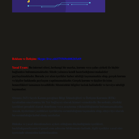
Reklam ve İletişim:
Skype: live:.cid.575569c608265c69
Yasal Uyarı:
Bu internet sitesi, herhangi bir marka, kurum veya şahıs şirketi ile hiçbir
bağlantısı bulunmamaktadır. Sitede yalnızca kendi hazırladığımız makaleler
paylaşılmaktadır. Burada yer alan içerikler haber niteliği taşımamakta olup, gerçek kurum
ve kişiler hakkında paylaşım yapılmamaktadır. Gerçek kurum ve kişiler ile isim
benzerlikleri tamamen tesadüfidir. Sitemizdeki bilgiler taslak halindedir ve tavsiye niteliği
taşımazlar.
Sitemiz, 5651 Sayılı Kanun gereğince Bilgi Teknolojileri ve İletişim Kurumu (BTK)
tarafından onaylanmış bir Yer Sağlayıcı olarak hizmet vermektedir. Bu nedenle, sitedeki
içerikleri proaktif olarak denetleme veya araştırma yükümlülüğümüz bulunmamaktadır.
Ancak, üyelerimiz yazdıkları içeriklerin sorumluluğunu taşımakta olup, siteye üye olarak
bu sorumluluğu kabul etmiş sayılırlar.
Hukuka ve yasal düzenlemelere aykırı olduğunu düşündüğünüz içerikleri,
backlinkpanelicomtr@gmail.com
adresine bildirmeniz halinde, ilgili içerikler yasal süre
içerisinde sitemizden kaldırılacaktır.