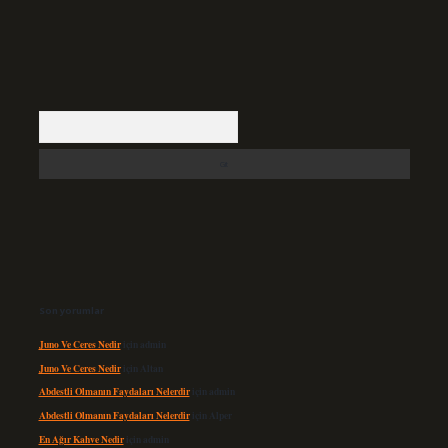
Arama
Son yorumlar
Juno Ve Ceres Nedir
için
admin
Juno Ve Ceres Nedir
için
Altan
Abdestli Olmanın Faydaları Nelerdir
için
admin
Abdestli Olmanın Faydaları Nelerdir
için
Alper
En Ağır Kahve Nedir
için
admin