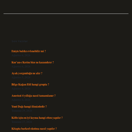
Sidebar
Son Yazılar
Enişte baldız evlenebilir mi ?
Ağustos 6, 2026
Kur’an-ı Kerim bize ne kazandırır ?
Ağustos 6, 2026
Ayak yorgunluğu ne alır ?
Ağustos 5, 2026
Bilge Kağan Etil hangi grupta ?
Ağustos 4, 2026
Anestezi 4 yıllığa nasıl tamamlanır ?
Ağustos 4, 2026
Yunt Dağı hangi ilimizdedir ?
Temmuz 29, 2026
Köfte için en iyi kıyma hangi etten yapılır ?
Temmuz 27, 2026
Kitapta barkod okutma nasıl yapılır ?