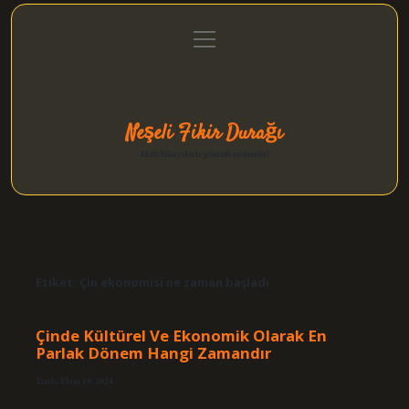
menüyü
Anasayfa
Gizlilik Politikası
Yasal Uyarı
aç
Hakkımızda
Neşeli Fikir Durağı
Hızlı hikayelerle gününü şenlendir!
Etiket:
Çin ekonomisi ne zaman başladı
Çinde Kültürel Ve Ekonomik Olarak En
Parlak Dönem Hangi Zamandır
Tarih: Ekim 19, 2024