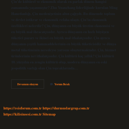
Çin’de kültürel ve ekonomik olarak en parlak dönem hangisi
zamanında yaşanmıştır? Zhu Yuanzhang liderliğinde kurulan Ming
Hanedanlığı, Çin medeniyetinin altın çağıydı. Bu dönemde toplum
ve devlet istikrar ve ekonomik refaha ulaştı. Çin’in ekonomik
özellikleri nelerdir? Çin, dünyanın en büyük üretim ekonomisi ve
en büyük mal ihracatçısıdır. Ayrıca dünyanın en hızlı büyüyen
tüketici pazarı ve ikinci en büyük mal ithalatçısıdır. Çin ayrıca
dünyanın çeşitli hammaddelerinin en büyük tüketicisidir ve dünya
metal tüketiminin neredeyse yarısını oluşturmaktadır. Çin, hizmet
ürünlerinin net ithalatçısıdır. Çin kültürü kaç yıllık? Çin kültürü
10. yüzyılın en zengin kültürü olup, modern dünyanın en eski
jeopolitik varlığı olan Çin topraklarında…
Çinde
Devamını okuyun
Yorum Bırak
Kültürel
Ve
Ekonomik
Olarak
En
https://reisforum.com.tr
https://durmuslargrup.com.tr
Parlak
Dönem
https://kilisinsesi.com.tr
Sitemap
Hangi
Zamandır