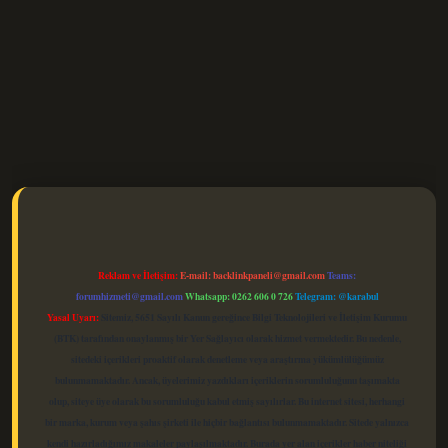
elexbet güncel
Reklam ve İletişim:
E-mail:
backlinkpaneli@gmail.com
Teams:
forumhizmeti@gmail.com
Whatsapp: 0262 606 0 726
Telegram: @karabul
Yasal Uyarı:
Sitemiz, 5651 Sayılı Kanun gereğince Bilgi Teknolojileri ve İletişim Kurumu
(BTK) tarafından onaylanmış bir Yer Sağlayıcı olarak hizmet vermektedir. Bu nedenle,
sitedeki içerikleri proaktif olarak denetleme veya araştırma yükümlülüğümüz
bulunmamaktadır. Ancak, üyelerimiz yazdıkları içeriklerin sorumluluğunu taşımakta
olup, siteye üye olarak bu sorumluluğu kabul etmiş sayılırlar. Bu internet sitesi, herhangi
bir marka, kurum veya şahıs şirketi ile hiçbir bağlantısı bulunmamaktadır. Sitede yalnızca
kendi hazırladığımız makaleler paylaşılmaktadır. Burada yer alan içerikler haber niteliği