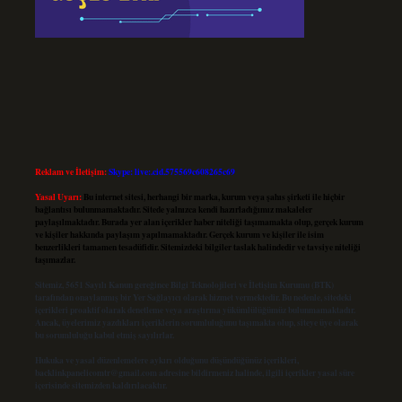
Reklam ve İletişim:
Skype: live:.cid.575569c608265c69
Yasal Uyarı:
Bu internet sitesi, herhangi bir marka, kurum veya şahıs şirketi ile hiçbir
bağlantısı bulunmamaktadır. Sitede yalnızca kendi hazırladığımız makaleler
paylaşılmaktadır. Burada yer alan içerikler haber niteliği taşımamakta olup, gerçek kurum
ve kişiler hakkında paylaşım yapılmamaktadır. Gerçek kurum ve kişiler ile isim
benzerlikleri tamamen tesadüfidir. Sitemizdeki bilgiler taslak halindedir ve tavsiye niteliği
taşımazlar.
Sitemiz, 5651 Sayılı Kanun gereğince Bilgi Teknolojileri ve İletişim Kurumu (BTK)
tarafından onaylanmış bir Yer Sağlayıcı olarak hizmet vermektedir. Bu nedenle, sitedeki
içerikleri proaktif olarak denetleme veya araştırma yükümlülüğümüz bulunmamaktadır.
Ancak, üyelerimiz yazdıkları içeriklerin sorumluluğunu taşımakta olup, siteye üye olarak
bu sorumluluğu kabul etmiş sayılırlar.
Hukuka ve yasal düzenlemelere aykırı olduğunu düşündüğünüz içerikleri,
backlinkpanelicomtr@gmail.com
adresine bildirmeniz halinde, ilgili içerikler yasal süre
içerisinde sitemizden kaldırılacaktır.