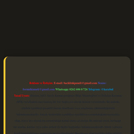
elexbet güncel
Reklam ve İletişim:
E-mail:
backlinkpaneli@gmail.com
Teams:
forumhizmeti@gmail.com
Whatsapp: 0262 606 0 726
Telegram: @karabul
Yasal Uyarı:
Sitemiz, 5651 Sayılı Kanun gereğince Bilgi Teknolojileri ve İletişim Kurumu
(BTK) tarafından onaylanmış bir Yer Sağlayıcı olarak hizmet vermektedir. Bu nedenle,
sitedeki içerikleri proaktif olarak denetleme veya araştırma yükümlülüğümüz
bulunmamaktadır. Ancak, üyelerimiz yazdıkları içeriklerin sorumluluğunu taşımakta
olup, siteye üye olarak bu sorumluluğu kabul etmiş sayılırlar. Bu internet sitesi, herhangi
bir marka, kurum veya şahıs şirketi ile hiçbir bağlantısı bulunmamaktadır. Sitede yalnızca
kendi hazırladığımız makaleler paylaşılmaktadır. Burada yer alan içerikler haber niteliği