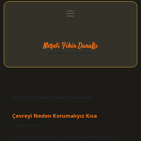
menüyü
Anasayfa
Gizlilik Politikası
Yasal Uyarı
aç
Hakkımızda
Neşeli Fikir Durağı
Hızlı hikayelerle gününü şenlendir!
Etiket:
Çevre nedir neden korunmalıdır
Çevreyi Neden Korumalıyız Kısa
Tarih: Eylül 22, 2024
Çevreyi neden korumalıyiz? Çevre koruma bilinci; su, hava ve