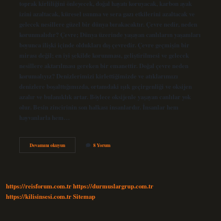
toprak kirliliğini önleyecek, doğal hayatı koruyacak, karbon ayak
izini azaltacak, küresel ısınma ve sera gazı etkilerini azaltacak ve
gelecek nesillere güzel bir dünya bırakacaktır. Çevre nedir, neden
korunmalıdır? Çevre; Dünya üzerinde yaşayan canlıların yaşamları
boyunca ilişki içinde oldukları dış çevredir. Çevre geçmişin bir
mirası değil; en iyi şekilde korunması, geliştirilmesi ve gelecek
nesillere aktarılması gereken bir emanettir. Doğal çevre neden
korumalıyız? Denizlerimizi kirlettiğimizde ve atıklarımızı
denizlere boşalttığımızda, ortamdaki ışık geçirgenliği ve oksijen
azalır ve bulanıklık artar. Böylece oksijenle yaşayan canlılar yok
olur. Besin zincirinin son halkası insanlardır. İnsanlar hem
hayvanlarla hem…
Çevreyi
Devamını okuyun
8 Yorum
Neden
Korumalıyız
Kısa
https://reisforum.com.tr
https://durmuslargrup.com.tr
https://kilisinsesi.com.tr
Sitemap