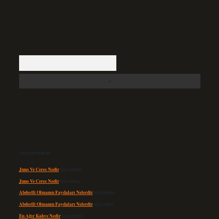
Arama
Son yorumlar
Juno Ve Ceres Nedir
için
admin
Juno Ve Ceres Nedir
için
Altan
Abdestli Olmanın Faydaları Nelerdir
için
admin
Abdestli Olmanın Faydaları Nelerdir
için
Alper
En Ağır Kahve Nedir
için
admin