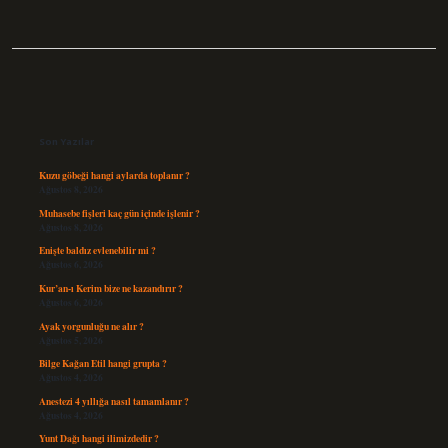
Sidebar
Son Yazılar
Kuzu göbeği hangi aylarda toplanır ?
Ağustos 8, 2026
Muhasebe fişleri kaç gün içinde işlenir ?
Ağustos 8, 2026
Enişte baldız evlenebilir mi ?
Ağustos 6, 2026
Kur’an-ı Kerim bize ne kazandırır ?
Ağustos 6, 2026
Ayak yorgunluğu ne alır ?
Ağustos 5, 2026
Bilge Kağan Etil hangi grupta ?
Ağustos 4, 2026
Anestezi 4 yıllığa nasıl tamamlanır ?
Ağustos 4, 2026
Yunt Dağı hangi ilimizdedir ?