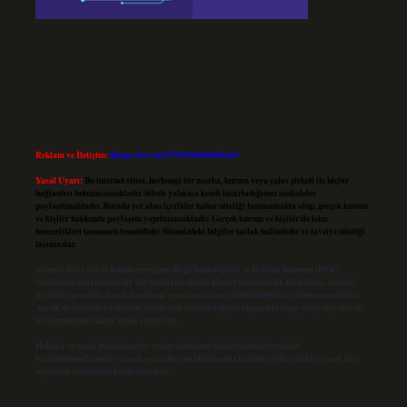
Reklam ve İletişim:
Skype: live:.cid.575569c608265c69
Yasal Uyarı:
Bu internet sitesi, herhangi bir marka, kurum veya şahıs şirketi ile hiçbir
bağlantısı bulunmamaktadır. Sitede yalnızca kendi hazırladığımız makaleler
paylaşılmaktadır. Burada yer alan içerikler haber niteliği taşımamakta olup, gerçek kurum
ve kişiler hakkında paylaşım yapılmamaktadır. Gerçek kurum ve kişiler ile isim
benzerlikleri tamamen tesadüfidir. Sitemizdeki bilgiler taslak halindedir ve tavsiye niteliği
taşımazlar.
Sitemiz, 5651 Sayılı Kanun gereğince Bilgi Teknolojileri ve İletişim Kurumu (BTK)
tarafından onaylanmış bir Yer Sağlayıcı olarak hizmet vermektedir. Bu nedenle, sitedeki
içerikleri proaktif olarak denetleme veya araştırma yükümlülüğümüz bulunmamaktadır.
Ancak, üyelerimiz yazdıkları içeriklerin sorumluluğunu taşımakta olup, siteye üye olarak
bu sorumluluğu kabul etmiş sayılırlar.
Hukuka ve yasal düzenlemelere aykırı olduğunu düşündüğünüz içerikleri,
backlinkpanelicomtr@gmail.com
adresine bildirmeniz halinde, ilgili içerikler yasal süre
içerisinde sitemizden kaldırılacaktır.