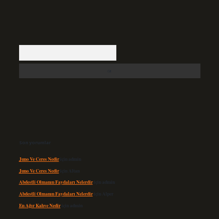
Arama
Son yorumlar
Juno Ve Ceres Nedir
için
admin
Juno Ve Ceres Nedir
için
Altan
Abdestli Olmanın Faydaları Nelerdir
için
admin
Abdestli Olmanın Faydaları Nelerdir
için
Alper
En Ağır Kahve Nedir
için
admin