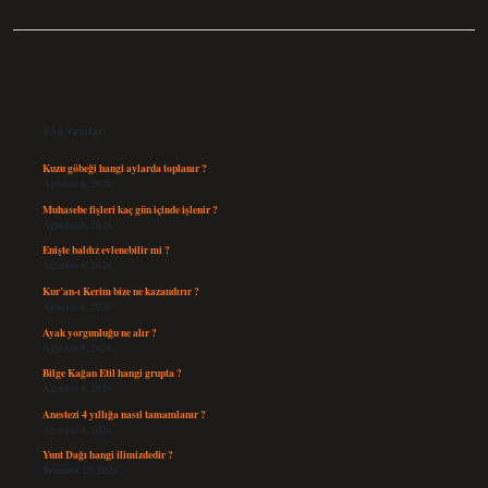
Sidebar
Son Yazılar
Kuzu göbeği hangi aylarda toplanır ?
Ağustos 8, 2026
Muhasebe fişleri kaç gün içinde işlenir ?
Ağustos 8, 2026
Enişte baldız evlenebilir mi ?
Ağustos 6, 2026
Kur’an-ı Kerim bize ne kazandırır ?
Ağustos 6, 2026
Ayak yorgunluğu ne alır ?
Ağustos 5, 2026
Bilge Kağan Etil hangi grupta ?
Ağustos 4, 2026
Anestezi 4 yıllığa nasıl tamamlanır ?
Ağustos 4, 2026
Yunt Dağı hangi ilimizdedir ?
Temmuz 29, 2026