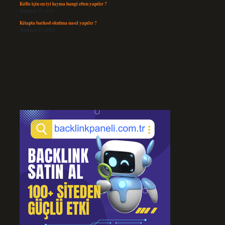
Köfte için en iyi kıyma hangi etten yapılır ?
Temmuz 27, 2026
Kitapta barkod okutma nasıl yapılır ?
Temmuz 25, 2026