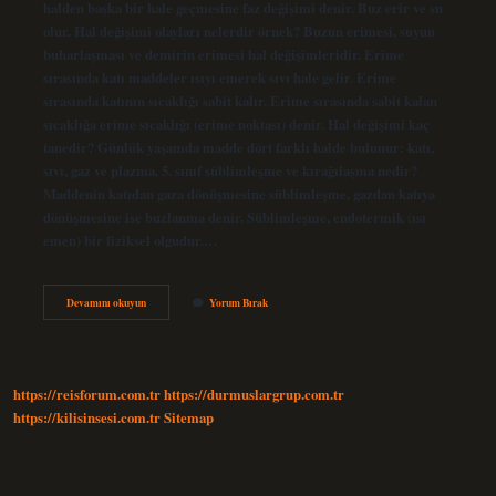
halden başka bir hale geçmesine faz değişimi denir. Buz erir ve su
olur. Hal değişimi olayları nelerdir örnek? Buzun erimesi, suyun
buharlaşması ve demirin erimesi hal değişimleridir. Erime
sırasında katı maddeler ısıyı emerek sıvı hale gelir. Erime
sırasında katının sıcaklığı sabit kalır. Erime sırasında sabit kalan
sıcaklığa erime sıcaklığı (erime noktası) denir. Hal değişimi kaç
tanedir? Günlük yaşamda madde dört farklı halde bulunur: katı,
sıvı, gaz ve plazma. 5. sınıf süblimleşme ve kırağılaşma nedir?
Maddenin katıdan gaza dönüşmesine süblimleşme, gazdan katıya
dönüşmesine ise buzlanma denir. Süblimleşme, endotermik (ısı
emen) bir fiziksel olgudur.…
Maddenin
Devamını okuyun
Yorum Bırak
Hal
Değiştirmesi
Ne
Demek
https://reisforum.com.tr
https://durmuslargrup.com.tr
https://kilisinsesi.com.tr
Sitemap