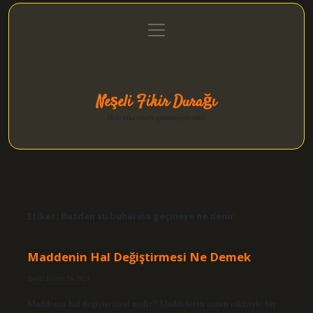
menüyü
Anasayfa
Gizlilik Politikası
Yasal Uyarı
aç
Hakkımızda
Neşeli Fikir Durağı
Hızlı hikayelerle gününü şenlendir!
Etiket:
Buzdan su buharına geçmeye ne denir
Maddenin Hal Değiştirmesi Ne Demek
Tarih: Kasım 26, 2024
Maddenin hal değiştirmesi nedir? Maddelerin ısının etkisiyle bir