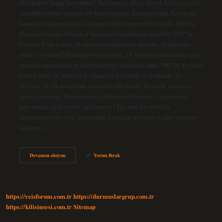
Helikopter hangi hayvandır? Helikopter, dikey olarak kalkış ve iniş
yapabilen döner kanatlı bir hava taşıtıdır. İsminin kökü, hareketli
kanatlar anlamına gelen Yunanca helico pteron’dan gelir. 1861’de
Fransız Gustave Ponton d’Amécourt tarafından tanıtıldı. 1907’de
Fransız Paul Cornu ilk motorlu helikopteri uçurdu. Helikopter
nasıl icat edildi? Helikopterlerin icadı, 19. yüzyılın sonlarında içten
yanmalı motorların geliştirilmesiyle mümkün oldu. 1907’de Fransız
Paul Cornu ilk motorlu helikopteri geliştirdi ve kullandı. İki
pervane ve tek motordan oluşan bu ilk örnek, 20 saniye boyunca
yerden yaklaşık 30 santimetre yükselmeyi başardı. Uçak hangi
hayvandan esinlenerek yapılmıştır? İşte tam bu noktada
biyomimikri devreye girmelidir. Örneğin üretilen uçağın tasarımı
kuşların…
Helikopter
Devamını okuyun
Yorum Bırak
Hangi
Hayvandan
Esinlenerek
Icat
Edildi
https://reisforum.com.tr
https://durmuslargrup.com.tr
https://kilisinsesi.com.tr
Sitemap