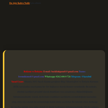
En Ağır Kahve Nedir
için
admin
elexbet güncel
Reklam ve İletişim:
E-mail:
backlinkpaneli@gmail.com
Teams:
forumhizmeti@gmail.com
Whatsapp: 0262 606 0 726
Telegram: @karabul
Yasal Uyarı:
Sitemiz, 5651 Sayılı Kanun gereğince Bilgi Teknolojileri ve İletişim Kurumu
(BTK) tarafından onaylanmış bir Yer Sağlayıcı olarak hizmet vermektedir. Bu nedenle,
sitedeki içerikleri proaktif olarak denetleme veya araştırma yükümlülüğümüz
bulunmamaktadır. Ancak, üyelerimiz yazdıkları içeriklerin sorumluluğunu taşımakta
olup, siteye üye olarak bu sorumluluğu kabul etmiş sayılırlar. Bu internet sitesi, herhangi
bir marka, kurum veya şahıs şirketi ile hiçbir bağlantısı bulunmamaktadır. Sitede yalnızca