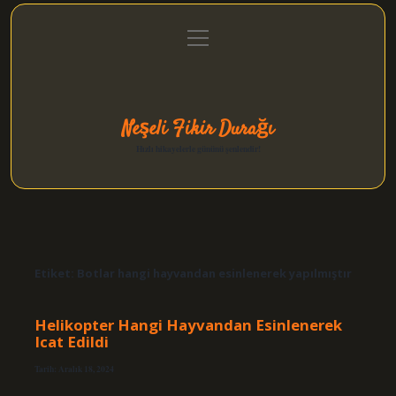
menüyü
Anasayfa
Gizlilik Politikası
Yasal Uyarı
aç
Hakkımızda
Neşeli Fikir Durağı
Hızlı hikayelerle gününü şenlendir!
Etiket:
Botlar hangi hayvandan esinlenerek yapılmıştır
Helikopter Hangi Hayvandan Esinlenerek
Icat Edildi
Tarih: Aralık 18, 2024