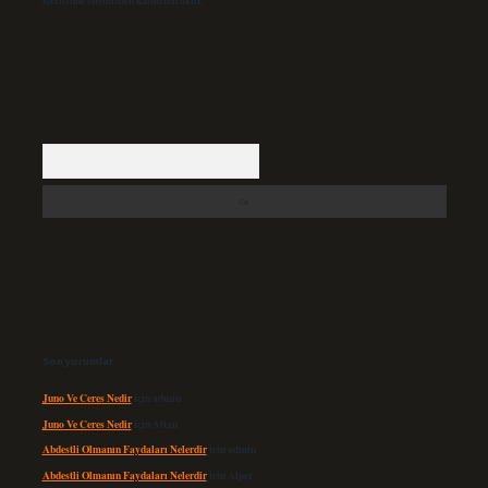
içerisinde sitemizden kaldırılacaktır.
Arama
Son yorumlar
Juno Ve Ceres Nedir
için
admin
Juno Ve Ceres Nedir
için
Altan
Abdestli Olmanın Faydaları Nelerdir
için
admin
Abdestli Olmanın Faydaları Nelerdir
için
Alper