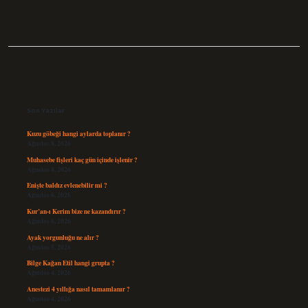
Sidebar
Son Yazılar
Kuzu göbeği hangi aylarda toplanır ?
Ağustos 8, 2026
Muhasebe fişleri kaç gün içinde işlenir ?
Ağustos 8, 2026
Enişte baldız evlenebilir mi ?
Ağustos 6, 2026
Kur’an-ı Kerim bize ne kazandırır ?
Ağustos 6, 2026
Ayak yorgunluğu ne alır ?
Ağustos 5, 2026
Bilge Kağan Etil hangi grupta ?
Ağustos 4, 2026
Anestezi 4 yıllığa nasıl tamamlanır ?
Ağustos 4, 2026