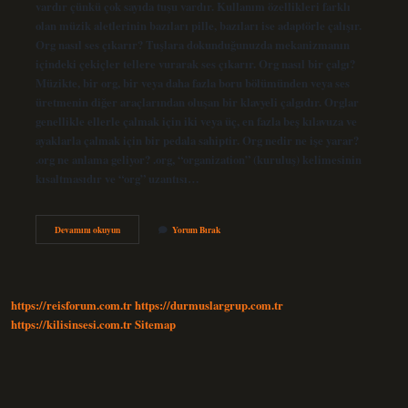
vardır çünkü çok sayıda tuşu vardır. Kullanım özellikleri farklı
olan müzik aletlerinin bazıları pille, bazıları ise adaptörle çalışır.
Org nasıl ses çıkarır? Tuşlara dokunduğunuzda mekanizmanın
içindeki çekiçler tellere vurarak ses çıkarır. Org nasıl bir çalgı?
Müzikte, bir org, bir veya daha fazla boru bölümünden veya ses
üretmenin diğer araçlarından oluşan bir klavyeli çalgıdır. Orglar
genellikle ellerle çalmak için iki veya üç, en fazla beş kılavuza ve
ayaklarla çalmak için bir pedala sahiptir. Org nedir ne işe yarar?
.org ne anlama geliyor? .org, “organization” (kuruluş) kelimesinin
kısaltmasıdır ve “org” uzantısı…
Org
Devamını okuyun
Yorum Bırak
Nasıl
Çalışır
https://reisforum.com.tr
https://durmuslargrup.com.tr
https://kilisinsesi.com.tr
Sitemap