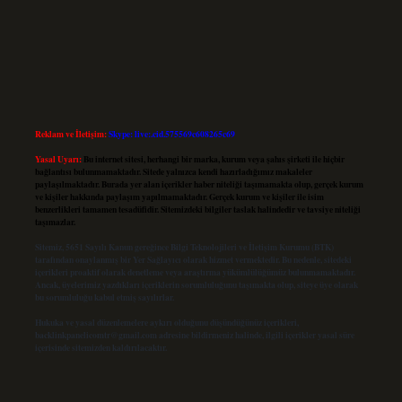
Reklam ve İletişim:
Skype: live:.cid.575569c608265c69
Yasal Uyarı:
Bu internet sitesi, herhangi bir marka, kurum veya şahıs şirketi ile hiçbir
bağlantısı bulunmamaktadır. Sitede yalnızca kendi hazırladığımız makaleler
paylaşılmaktadır. Burada yer alan içerikler haber niteliği taşımamakta olup, gerçek kurum
ve kişiler hakkında paylaşım yapılmamaktadır. Gerçek kurum ve kişiler ile isim
benzerlikleri tamamen tesadüfidir. Sitemizdeki bilgiler taslak halindedir ve tavsiye niteliği
taşımazlar.
Sitemiz, 5651 Sayılı Kanun gereğince Bilgi Teknolojileri ve İletişim Kurumu (BTK)
tarafından onaylanmış bir Yer Sağlayıcı olarak hizmet vermektedir. Bu nedenle, sitedeki
içerikleri proaktif olarak denetleme veya araştırma yükümlülüğümüz bulunmamaktadır.
Ancak, üyelerimiz yazdıkları içeriklerin sorumluluğunu taşımakta olup, siteye üye olarak
bu sorumluluğu kabul etmiş sayılırlar.
Hukuka ve yasal düzenlemelere aykırı olduğunu düşündüğünüz içerikleri,
backlinkpanelicomtr@gmail.com
adresine bildirmeniz halinde, ilgili içerikler yasal süre
içerisinde sitemizden kaldırılacaktır.