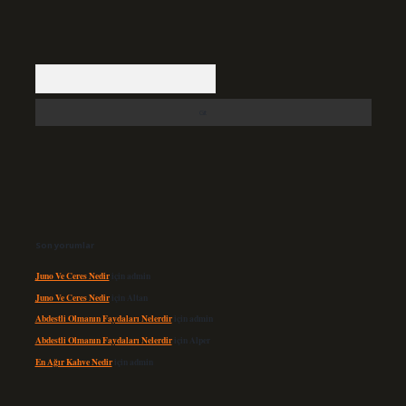
Arama
Son yorumlar
Juno Ve Ceres Nedir
için
admin
Juno Ve Ceres Nedir
için
Altan
Abdestli Olmanın Faydaları Nelerdir
için
admin
Abdestli Olmanın Faydaları Nelerdir
için
Alper
En Ağır Kahve Nedir
için
admin