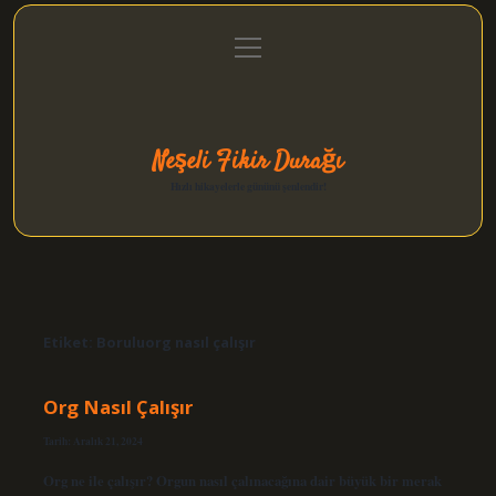
menüyü
Anasayfa
Gizlilik Politikası
Yasal Uyarı
aç
Hakkımızda
Neşeli Fikir Durağı
Hızlı hikayelerle gününü şenlendir!
Etiket:
Boruluorg nasıl çalışır
Org Nasıl Çalışır
Tarih: Aralık 21, 2024
Org ne ile çalışır? Orgun nasıl çalınacağına dair büyük bir merak