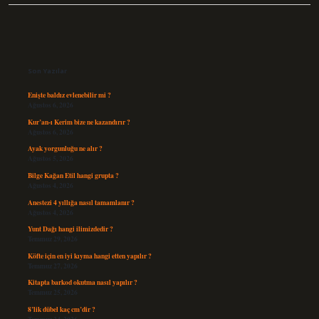
Sidebar
Son Yazılar
Enişte baldız evlenebilir mi ?
Ağustos 6, 2026
Kur’an-ı Kerim bize ne kazandırır ?
Ağustos 6, 2026
Ayak yorgunluğu ne alır ?
Ağustos 5, 2026
Bilge Kağan Etil hangi grupta ?
Ağustos 4, 2026
Anestezi 4 yıllığa nasıl tamamlanır ?
Ağustos 4, 2026
Yunt Dağı hangi ilimizdedir ?
Temmuz 29, 2026
Köfte için en iyi kıyma hangi etten yapılır ?
Temmuz 27, 2026
Kitapta barkod okutma nasıl yapılır ?
Temmuz 25, 2026
8’lik dübel kaç cm’dir ?