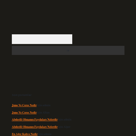
Arama
Son yorumlar
Juno Ve Ceres Nedir
için
admin
Juno Ve Ceres Nedir
için
Altan
Abdestli Olmanın Faydaları Nelerdir
için
admin
Abdestli Olmanın Faydaları Nelerdir
için
Alper
En Ağır Kahve Nedir
için
admin