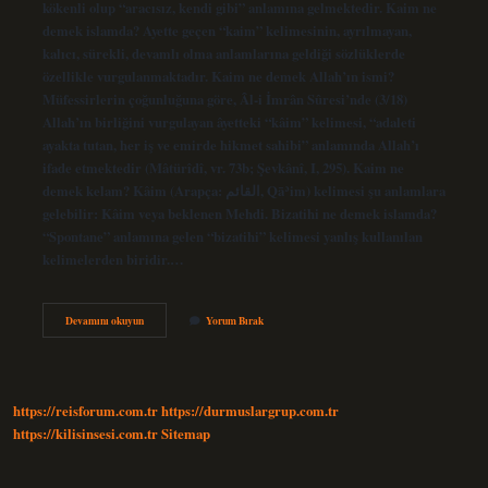
kökenli olup “aracısız, kendi gibi” anlamına gelmektedir. Kaim ne
demek islamda? Ayette geçen “kaim” kelimesinin, ayrılmayan,
kalıcı, sürekli, devamlı olma anlamlarına geldiği sözlüklerde
özellikle vurgulanmaktadır. Kaim ne demek Allah’ın ismi?
Müfessirlerin çoğunluğuna göre, Âl-i İmrân Sûresi’nde (3/18)
Allah’ın birliğini vurgulayan âyetteki “kâim” kelimesi, “adaleti
ayakta tutan, her iş ve emirde hikmet sahibi” anlamında Allah’ı
ifade etmektedir (Mâtürîdî, vr. 73b; Şevkânî, I, 295). Kaim ne
demek kelam? Kâim (Arapça: القائم, Qāʾim) kelimesi şu anlamlara
gelebilir: Kâim veya beklenen Mehdi. Bizatihi ne demek islamda?
“Spontane” anlamına gelen “bizatihi” kelimesi yanlış kullanılan
kelimelerden biridir.…
Bizatihi
Devamını okuyun
Yorum Bırak
Kaim
Ne
Demek
https://reisforum.com.tr
https://durmuslargrup.com.tr
https://kilisinsesi.com.tr
Sitemap