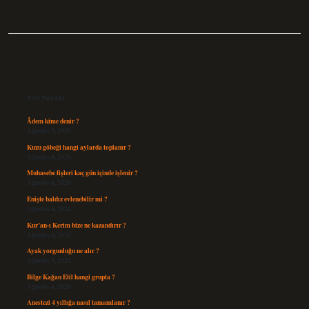
Sidebar
Son Yazılar
Âdem kime denir ?
Ağustos 9, 2026
Kuzu göbeği hangi aylarda toplanır ?
Ağustos 8, 2026
Muhasebe fişleri kaç gün içinde işlenir ?
Ağustos 8, 2026
Enişte baldız evlenebilir mi ?
Ağustos 6, 2026
Kur’an-ı Kerim bize ne kazandırır ?
Ağustos 6, 2026
Ayak yorgunluğu ne alır ?
Ağustos 5, 2026
Bilge Kağan Etil hangi grupta ?
Ağustos 4, 2026
Anestezi 4 yıllığa nasıl tamamlanır ?