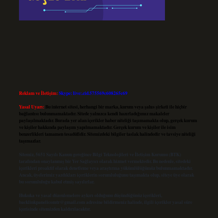
Reklam ve İletişim:
Skype: live:.cid.575569c608265c69
Yasal Uyarı:
Bu internet sitesi, herhangi bir marka, kurum veya şahıs şirketi ile hiçbir
bağlantısı bulunmamaktadır. Sitede yalnızca kendi hazırladığımız makaleler
paylaşılmaktadır. Burada yer alan içerikler haber niteliği taşımamakta olup, gerçek kurum
ve kişiler hakkında paylaşım yapılmamaktadır. Gerçek kurum ve kişiler ile isim
benzerlikleri tamamen tesadüfidir. Sitemizdeki bilgiler taslak halindedir ve tavsiye niteliği
taşımazlar.
Sitemiz, 5651 Sayılı Kanun gereğince Bilgi Teknolojileri ve İletişim Kurumu (BTK)
tarafından onaylanmış bir Yer Sağlayıcı olarak hizmet vermektedir. Bu nedenle, sitedeki
içerikleri proaktif olarak denetleme veya araştırma yükümlülüğümüz bulunmamaktadır.
Ancak, üyelerimiz yazdıkları içeriklerin sorumluluğunu taşımakta olup, siteye üye olarak
bu sorumluluğu kabul etmiş sayılırlar.
Hukuka ve yasal düzenlemelere aykırı olduğunu düşündüğünüz içerikleri,
backlinkpanelicomtr@gmail.com
adresine bildirmeniz halinde, ilgili içerikler yasal süre
içerisinde sitemizden kaldırılacaktır.