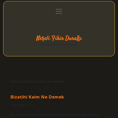
menüyü
Anasayfa
Gizlilik Politikası
Yasal Uyarı
aç
Hakkımızda
Neşeli Fikir Durağı
Hızlı hikayelerle gününü şenlendir!
Etiket:
Bizatihi nedir ne demek
Bizatihi Kaim Ne Demek
Tarih: Aralık 17, 2024
Bizatihi nedir ne demek? Şahsi kelimesi, bizatihi gibi Arapça