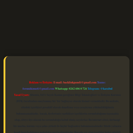
elexbet güncel
Reklam ve İletişim:
E-mail:
backlinkpaneli@gmail.com
Teams:
forumhizmeti@gmail.com
Whatsapp: 0262 606 0 726
Telegram: @karabul
Yasal Uyarı:
Sitemiz, 5651 Sayılı Kanun gereğince Bilgi Teknolojileri ve İletişim Kurumu
(BTK) tarafından onaylanmış bir Yer Sağlayıcı olarak hizmet vermektedir. Bu nedenle,
sitedeki içerikleri proaktif olarak denetleme veya araştırma yükümlülüğümüz
bulunmamaktadır. Ancak, üyelerimiz yazdıkları içeriklerin sorumluluğunu taşımakta
olup, siteye üye olarak bu sorumluluğu kabul etmiş sayılırlar. Bu internet sitesi, herhangi
bir marka, kurum veya şahıs şirketi ile hiçbir bağlantısı bulunmamaktadır. Sitede yalnızca
kendi hazırladığımız makaleler paylaşılmaktadır. Burada yer alan içerikler haber niteliği