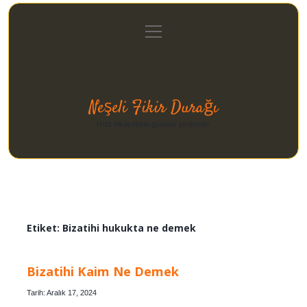
menüyü
Anasayfa
Gizlilik Politikası
Yasal Uyarı
aç
Hakkımızda
Neşeli Fikir Durağı
Hızlı hikayelerle gününü şenlendir!
Etiket:
Bizatihi hukukta ne demek
Bizatihi Kaim Ne Demek
Tarih: Aralık 17, 2024