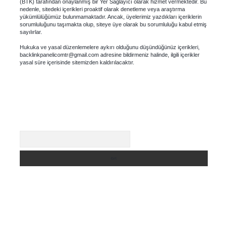
(BTK) tarafından onaylanmış bir Yer Sağlayıcı olarak hizmet vermektedir. Bu
nedenle, sitedeki içerikleri proaktif olarak denetleme veya araştırma
yükümlülüğümüz bulunmamaktadır. Ancak, üyelerimiz yazdıkları içeriklerin
sorumluluğunu taşımakta olup, siteye üye olarak bu sorumluluğu kabul etmiş
sayılırlar.
Hukuka ve yasal düzenlemelere aykırı olduğunu düşündüğünüz içerikleri,
backlinkpanelicomtr@gmail.com
adresine bildirmeniz halinde, ilgili içerikler
yasal süre içerisinde sitemizden kaldırılacaktır.
Arama