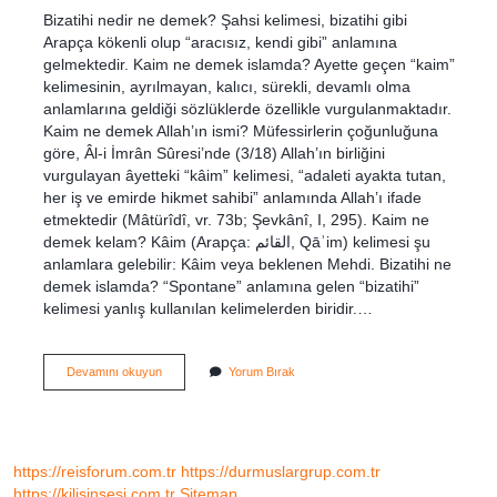
Bizatihi nedir ne demek? Şahsi kelimesi, bizatihi gibi
Arapça kökenli olup “aracısız, kendi gibi” anlamına
gelmektedir. Kaim ne demek islamda? Ayette geçen “kaim”
kelimesinin, ayrılmayan, kalıcı, sürekli, devamlı olma
anlamlarına geldiği sözlüklerde özellikle vurgulanmaktadır.
Kaim ne demek Allah’ın ismi? Müfessirlerin çoğunluğuna
göre, Âl-i İmrân Sûresi’nde (3/18) Allah’ın birliğini
vurgulayan âyetteki “kâim” kelimesi, “adaleti ayakta tutan,
her iş ve emirde hikmet sahibi” anlamında Allah’ı ifade
etmektedir (Mâtürîdî, vr. 73b; Şevkânî, I, 295). Kaim ne
demek kelam? Kâim (Arapça: القائم, Qāʾim) kelimesi şu
anlamlara gelebilir: Kâim veya beklenen Mehdi. Bizatihi ne
demek islamda? “Spontane” anlamına gelen “bizatihi”
kelimesi yanlış kullanılan kelimelerden biridir.…
Bizatihi
Devamını okuyun
Yorum Bırak
Kaim
Ne
Demek
https://reisforum.com.tr
https://durmuslargrup.com.tr
https://kilisinsesi.com.tr
Sitemap