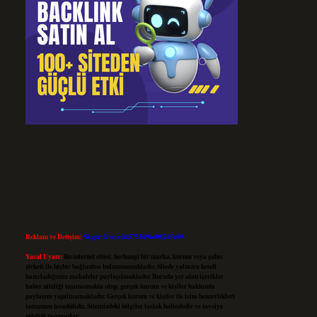
Reklam ve İletişim:
Skype: live:.cid.575569c608265c69
Yasal Uyarı:
Bu internet sitesi, herhangi bir marka, kurum veya şahıs
şirketi ile hiçbir bağlantısı bulunmamaktadır. Sitede yalnızca kendi
hazırladığımız makaleler paylaşılmaktadır. Burada yer alan içerikler
haber niteliği taşımamakta olup, gerçek kurum ve kişiler hakkında
paylaşım yapılmamaktadır. Gerçek kurum ve kişiler ile isim benzerlikleri
tamamen tesadüfidir. Sitemizdeki bilgiler taslak halindedir ve tavsiye
niteliği taşımazlar.