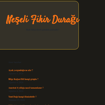
Neşeli Fikir Durağı
Hızlı hikayelerle gününü şenlendir!
Sidebar
elexbet güncel
Son Yazılar
Ayak yorgunluğu ne alır ?
Ağustos 5, 2026
Bilge Kağan Etil hangi grupta ?
Ağustos 4, 2026
Anestezi 4 yıllığa nasıl tamamlanır ?
Ağustos 4, 2026
Yunt Dağı hangi ilimizdedir ?
Temmuz 29, 2026