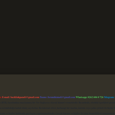
m:
E-mail:
backlinkpaneli@gmail.com
Teams:
forumhizmeti@gmail.com
Whatsapp: 0262 606 0 726
Telegram:
mu (BTK) tarafından onaylanmış bir Yer Sağlayıcı olarak hizmet vermektedir. Bu nedenle, sitedeki içerikleri 
 sorumluluğu kabul etmiş sayılırlar. Bu internet sitesi, herhangi bir marka, kurum veya şahıs şirketi ile hiçbi
kurum ve kişiler hakkında paylaşım yapılmamaktadır. Gerçek kurum ve kişiler ile isim benzerlikleri tamamen te