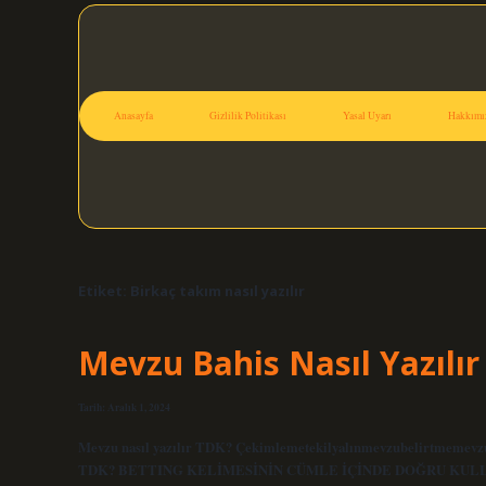
Anasayfa
Gizlilik Politikası
Yasal Uyarı
Hakkımı
Etiket:
Birkaç takım nasıl yazılır
Mevzu Bahis Nasıl Yazılır
Tarih: Aralık 1, 2024
Mevzu nasıl yazılır TDK? Çekimlemetekilyalınmevzubelirtmemevz
TDK? BETTING KELİMESİNİN CÜMLE İÇİNDE DOĞRU KULLANIMI