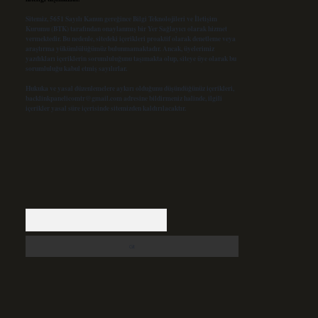
Sitemiz, 5651 Sayılı Kanun gereğince Bilgi Teknolojileri ve İletişim
Kurumu (BTK) tarafından onaylanmış bir Yer Sağlayıcı olarak hizmet
vermektedir. Bu nedenle, sitedeki içerikleri proaktif olarak denetleme veya
araştırma yükümlülüğümüz bulunmamaktadır. Ancak, üyelerimiz
yazdıkları içeriklerin sorumluluğunu taşımakta olup, siteye üye olarak bu
sorumluluğu kabul etmiş sayılırlar.
Hukuka ve yasal düzenlemelere aykırı olduğunu düşündüğünüz içerikleri,
backlinkpanelicomtr@gmail.com
adresine bildirmeniz halinde, ilgili
içerikler yasal süre içerisinde sitemizden kaldırılacaktır.
Arama