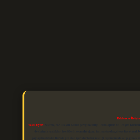
Reklam ve İletişi
Yasal Uyarı:
Sitemiz, 5651 Sayılı Kanun gereğince Bilgi Teknolojileri ve İletişim Kuru
üyelerimiz yazdıkları içeriklerin sorumluluğunu taşımakta olup, siteye üye olarak bu
paylaşılmaktadır. Burada yer alan içerikler haber niteliği taşımamakta olup, gerçek 