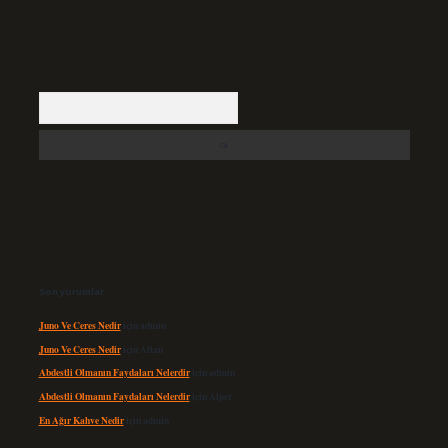
Arama
Son yorumlar
Juno Ve Ceres Nedir
için
admin
Juno Ve Ceres Nedir
için
Altan
Abdestli Olmanın Faydaları Nelerdir
için
admin
Abdestli Olmanın Faydaları Nelerdir
için
Alper
En Ağır Kahve Nedir
için
admin