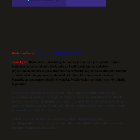
Reklam ve İletişim:
Skype: live:.cid.575569c608265c69
Yasal Uyarı:
Bu internet sitesi, herhangi bir marka, kurum veya şahıs şirketi ile hiçbir
bağlantısı bulunmamaktadır. Sitede yalnızca kendi hazırladığımız makaleler
paylaşılmaktadır. Burada yer alan içerikler haber niteliği taşımamakta olup, gerçek kurum
ve kişiler hakkında paylaşım yapılmamaktadır. Gerçek kurum ve kişiler ile isim
benzerlikleri tamamen tesadüfidir. Sitemizdeki bilgiler taslak halindedir ve tavsiye niteliği
taşımazlar.
Sitemiz, 5651 Sayılı Kanun gereğince Bilgi Teknolojileri ve İletişim Kurumu (BTK)
tarafından onaylanmış bir Yer Sağlayıcı olarak hizmet vermektedir. Bu nedenle, sitedeki
içerikleri proaktif olarak denetleme veya araştırma yükümlülüğümüz bulunmamaktadır.
Ancak, üyelerimiz yazdıkları içeriklerin sorumluluğunu taşımakta olup, siteye üye olarak
bu sorumluluğu kabul etmiş sayılırlar.
Hukuka ve yasal düzenlemelere aykırı olduğunu düşündüğünüz içerikleri,
backlinkpanelicomtr@gmail.com
adresine bildirmeniz halinde, ilgili içerikler yasal süre
içerisinde sitemizden kaldırılacaktır.