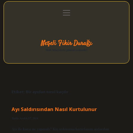
menüyü
Anasayfa
Gizlilik Politikası
Yasal Uyarı
aç
Hakkımızda
Neşeli Fikir Durağı
Hızlı hikayelerle gününü şenlendir!
Etiket:
Bir ayıdan nasıl kaçılır
Ayı Saldırısından Nasıl Kurtulunur
Tarih: Aralık 17, 2024
Ayı ile karşı ne yapmalı? Kış uykusuna hazırlanan ayılardan