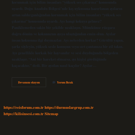
korunmak için bilim insanları “yüksek ses çıkarma” konusunda
uyardı. Doğu Anadolu Bölgesi’nde kış uykusuna hazırlanan ayıların
artan saldırganlığından korunmak için bilim insanları “yüksek ses
çıkarma” konusunda uyardı. Ayı hangi kokuya gelmez?
Paniklemeden sakin bir şekilde uzaklaşın. Mümkünse rüzgara
doğru dönün ve kokunuzun ayıya ulaştığından emin olun. Ayılar
insan kokusuna ilgi duymazlar. Ayı nelerden korkar? Gürültü yapın,
şarkı söyleyin, yüksek sesle konuşun veya sırt çantanıza bir zil takın.
Ayı genellikle korkak bir hayvandır ve sesi duyduğunda bölgeden
uzaklaşır. “Ani bir hareket olmazsa, ayı kişiyi gördüğünde
kaçacaktır,” dedi. Bir ayıdan nasıl kaçılır? Ayılar…
Ayı
Devamını okuyun
Yorum Bırak
Saldırısından
Nasıl
Kurtulunur
https://reisforum.com.tr
https://durmuslargrup.com.tr
https://kilisinsesi.com.tr
Sitemap