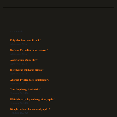
Sidebar
Son Yazılar
Enişte baldız evlenebilir mi ?
Ağustos 6, 2026
Kur’an-ı Kerim bize ne kazandırır ?
Ağustos 6, 2026
Ayak yorgunluğu ne alır ?
Ağustos 5, 2026
Bilge Kağan Etil hangi grupta ?
Ağustos 4, 2026
Anestezi 4 yıllığa nasıl tamamlanır ?
Ağustos 4, 2026
Yunt Dağı hangi ilimizdedir ?
Temmuz 29, 2026
Köfte için en iyi kıyma hangi etten yapılır ?
Temmuz 27, 2026
Kitapta barkod okutma nasıl yapılır ?
Temmuz 25, 2026