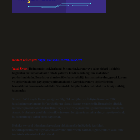
Reklam ve İletişim:
Skype: live:.cid.575569c608265c69
Yasal Uyarı:
Bu internet sitesi, herhangi bir marka, kurum veya şahıs şirketi ile hiçbir
bağlantısı bulunmamaktadır. Sitede yalnızca kendi hazırladığımız makaleler
paylaşılmaktadır. Burada yer alan içerikler haber niteliği taşımamakta olup, gerçek kurum
ve kişiler hakkında paylaşım yapılmamaktadır. Gerçek kurum ve kişiler ile isim
benzerlikleri tamamen tesadüfidir. Sitemizdeki bilgiler taslak halindedir ve tavsiye niteliği
taşımazlar.
Sitemiz, 5651 Sayılı Kanun gereğince Bilgi Teknolojileri ve İletişim Kurumu (BTK)
tarafından onaylanmış bir Yer Sağlayıcı olarak hizmet vermektedir. Bu nedenle, sitedeki
içerikleri proaktif olarak denetleme veya araştırma yükümlülüğümüz bulunmamaktadır.
Ancak, üyelerimiz yazdıkları içeriklerin sorumluluğunu taşımakta olup, siteye üye olarak
bu sorumluluğu kabul etmiş sayılırlar.
Hukuka ve yasal düzenlemelere aykırı olduğunu düşündüğünüz içerikleri,
backlinkpanelicomtr@gmail.com
adresine bildirmeniz halinde, ilgili içerikler yasal süre
içerisinde sitemizden kaldırılacaktır.