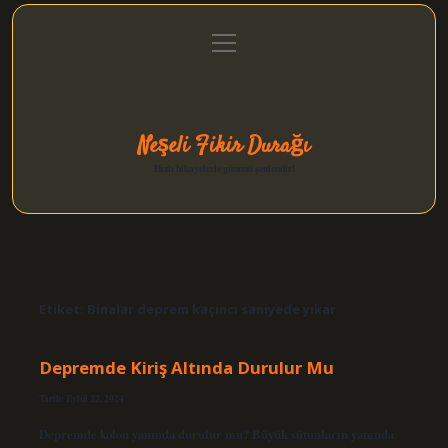
menüyü
Anasayfa
Gizlilik Politikası
Yasal Uyarı
aç
Hakkımızda
Neşeli Fikir Durağı
Hızlı hikayelerle gününü şenlendir!
Etiket:
Binalar deprem kaçıncı saniyede yıkar
Depremde Kiriş Altında Durulur Mu
Tarih: Eylül 22, 2024
Depremde kolon yanında durulur mu? Büyük sütunların yanında