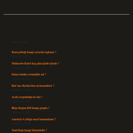
Sidebar
Son Yazılar
Kuzu göbeği hangi aylarda toplanır ?
Ağustos 8, 2026
Muhasebe fişleri kaç gün içinde işlenir ?
Ağustos 8, 2026
Enişte baldız evlenebilir mi ?
Ağustos 6, 2026
Kur’an-ı Kerim bize ne kazandırır ?
Ağustos 6, 2026
Ayak yorgunluğu ne alır ?
Ağustos 5, 2026
Bilge Kağan Etil hangi grupta ?
Ağustos 4, 2026
Anestezi 4 yıllığa nasıl tamamlanır ?
Ağustos 4, 2026
Yunt Dağı hangi ilimizdedir ?