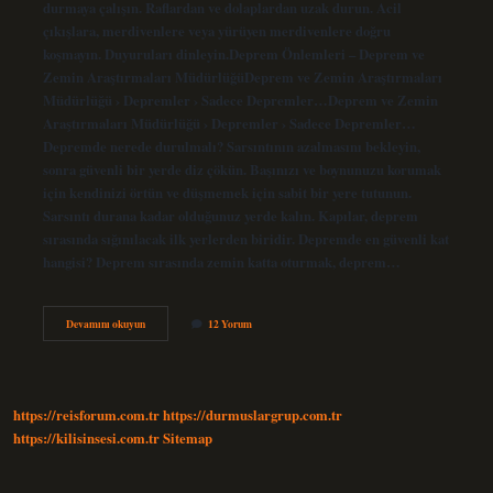
durmaya çalışın. Raflardan ve dolaplardan uzak durun. Acil
çıkışlara, merdivenlere veya yürüyen merdivenlere doğru
koşmayın. Duyuruları dinleyin.Deprem Önlemleri – Deprem ve
Zemin Araştırmaları MüdürlüğüDeprem ve Zemin Araştırmaları
Müdürlüğü › Depremler › Sadece Depremler…Deprem ve Zemin
Araştırmaları Müdürlüğü › Depremler › Sadece Depremler…
Depremde nerede durulmalı? Sarsıntının azalmasını bekleyin,
sonra güvenli bir yerde diz çökün. Başınızı ve boynunuzu korumak
için kendinizi örtün ve düşmemek için sabit bir yere tutunun.
Sarsıntı durana kadar olduğunuz yerde kalın. Kapılar, deprem
sırasında sığınılacak ilk yerlerden biridir. Depremde en güvenli kat
hangisi? Deprem sırasında zemin katta oturmak, deprem…
Depremde
Devamını okuyun
12 Yorum
Kiriş
Altında
Durulur
Mu
https://reisforum.com.tr
https://durmuslargrup.com.tr
https://kilisinsesi.com.tr
Sitemap