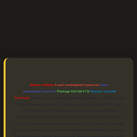
elexbet güncel
Reklam ve İletişim:
E-mail:
backlinkpaneli@gmail.com
Teams:
forumhizmeti@gmail.com
Whatsapp: 0262 606 0 726
Telegram: @karabul
Yasal Uyarı:
Sitemiz, 5651 Sayılı Kanun gereğince Bilgi Teknolojileri ve İletişim Kurumu
(BTK) tarafından onaylanmış bir Yer Sağlayıcı olarak hizmet vermektedir. Bu nedenle,
sitedeki içerikleri proaktif olarak denetleme veya araştırma yükümlülüğümüz
bulunmamaktadır. Ancak, üyelerimiz yazdıkları içeriklerin sorumluluğunu taşımakta
olup, siteye üye olarak bu sorumluluğu kabul etmiş sayılırlar. Bu internet sitesi, herhangi
bir marka, kurum veya şahıs şirketi ile hiçbir bağlantısı bulunmamaktadır. Sitede yalnızca
kendi hazırladığımız makaleler paylaşılmaktadır. Burada yer alan içerikler haber niteliği