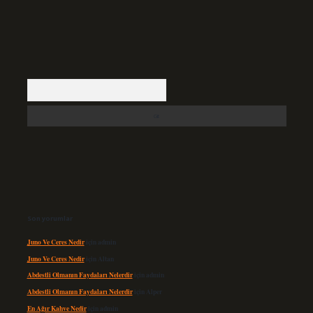
Arama
Son yorumlar
Juno Ve Ceres Nedir
için
admin
Juno Ve Ceres Nedir
için
Altan
Abdestli Olmanın Faydaları Nelerdir
için
admin
Abdestli Olmanın Faydaları Nelerdir
için
Alper
En Ağır Kahve Nedir
için
admin