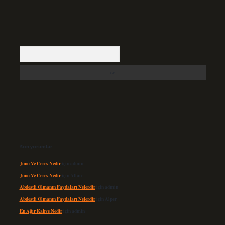
Arama
Son yorumlar
Juno Ve Ceres Nedir
için
admin
Juno Ve Ceres Nedir
için
Altan
Abdestli Olmanın Faydaları Nelerdir
için
admin
Abdestli Olmanın Faydaları Nelerdir
için
Alper
En Ağır Kahve Nedir
için
admin