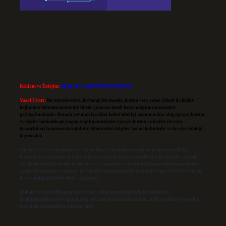
Reklam ve İletişim:
Skype: live:.cid.575569c608265c69
Yasal Uyarı:
Bu internet sitesi, herhangi bir marka, kurum veya şahıs şirketi ile hiçbir
bağlantısı bulunmamaktadır. Sitede yalnızca kendi hazırladığımız makaleler
paylaşılmaktadır. Burada yer alan içerikler haber niteliği taşımamakta olup, gerçek kurum
ve kişiler hakkında paylaşım yapılmamaktadır. Gerçek kurum ve kişiler ile isim
benzerlikleri tamamen tesadüfidir. Sitemizdeki bilgiler taslak halindedir ve tavsiye niteliği
taşımazlar.
Sitemiz, 5651 Sayılı Kanun gereğince Bilgi Teknolojileri ve İletişim Kurumu (BTK)
tarafından onaylanmış bir Yer Sağlayıcı olarak hizmet vermektedir. Bu nedenle, sitedeki
içerikleri proaktif olarak denetleme veya araştırma yükümlülüğümüz bulunmamaktadır.
Ancak, üyelerimiz yazdıkları içeriklerin sorumluluğunu taşımakta olup, siteye üye olarak
bu sorumluluğu kabul etmiş sayılırlar.
Hukuka ve yasal düzenlemelere aykırı olduğunu düşündüğünüz içerikleri,
backlinkpanelicomtr@gmail.com
adresine bildirmeniz halinde, ilgili içerikler yasal süre
içerisinde sitemizden kaldırılacaktır.