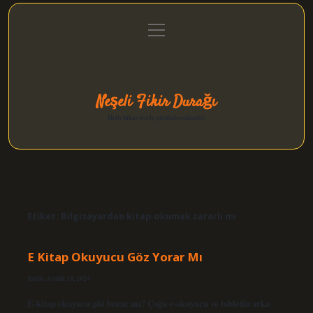
menüyü
Anasayfa
Gizlilik Politikası
Yasal Uyarı
aç
Hakkımızda
Neşeli Fikir Durağı
Hızlı hikayelerle gününü şenlendir!
Etiket:
Bilgisayardan kitap okumak zararlı mı
E Kitap Okuyucu Göz Yorar Mı
Tarih: Aralık 19, 2024
E-kitap okuyucu göz bozar mı? Çoğu e-okuyucu ve tabletin arka