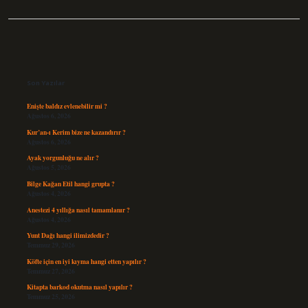
Sidebar
Son Yazılar
Enişte baldız evlenebilir mi ?
Ağustos 6, 2026
Kur’an-ı Kerim bize ne kazandırır ?
Ağustos 6, 2026
Ayak yorgunluğu ne alır ?
Ağustos 5, 2026
Bilge Kağan Etil hangi grupta ?
Ağustos 4, 2026
Anestezi 4 yıllığa nasıl tamamlanır ?
Ağustos 4, 2026
Yunt Dağı hangi ilimizdedir ?
Temmuz 29, 2026
Köfte için en iyi kıyma hangi etten yapılır ?
Temmuz 27, 2026
Kitapta barkod okutma nasıl yapılır ?
Temmuz 25, 2026