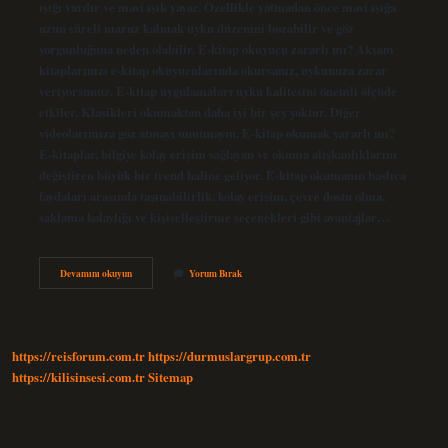
ışığı vardır ve mavi ışık yayar. Özellikle yatmadan önce mavi ışığa
uzun süreli maruz kalmak uyku düzenini bozabilir ve göz
yorgunluğuna neden olabilir. E-kitap okuyucu zararlı mı? Akşam
kitaplarınızı e-kitap okuyucularında okursanız, uykunuza zarar
veriyorsunuz. E-kitap uygulamaları uyku kalitesini önemli ölçüde
etkiler. Klasikleri okumaktan daha iyi bir şey yoktur. Diğer
videolarımıza göz atmayı unutmayın. E-kitap okumak yararlı mı?
E-kitaplar, bilgiye kolay erişim sağlayan ve okuma alışkanlıklarını
değiştiren büyük bir trend haline geliyor. E-kitap okumanın başlıca
faydaları arasında taşınabilirlik, kolay erişim, çevre dostu olma,
saklama kolaylığı ve kişiselleştirme seçenekleri gibi avantajlar…
E
Devamını okuyun
Yorum Bırak
Kitap
Okuyucu
Göz
Yorar
Mı
https://reisforum.com.tr
https://durmuslargrup.com.tr
https://kilisinsesi.com.tr
Sitemap