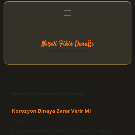
menüyü
Anasayfa
Gizlilik Politikası
Yasal Uyarı
aç
Hakkımızda
Neşeli Fikir Durağı
Hızlı hikayelerle gününü şenlendir!
Etiket:
Betonarmede korozyon nedir
Korozyon Binaya Zarar Verir Mi
Tarih: Eylül 28, 2024
Binada korozyon tehlikeli mi? Korozyon bodrumda başlayıp üst