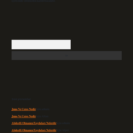
içerisinde sitemizden kaldırılacaktır.
Arama
Son yorumlar
Juno Ve Ceres Nedir
için
admin
Juno Ve Ceres Nedir
için
Altan
Abdestli Olmanın Faydaları Nelerdir
için
admin
Abdestli Olmanın Faydaları Nelerdir
için
Alper