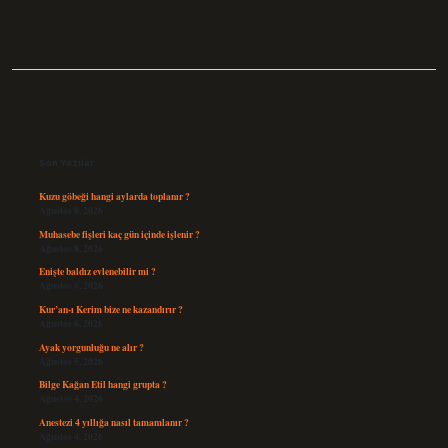
Sidebar
Son Yazılar
Kuzu göbeği hangi aylarda toplanır ?
Ağustos 8, 2026
Muhasebe fişleri kaç gün içinde işlenir ?
Ağustos 8, 2026
Enişte baldız evlenebilir mi ?
Ağustos 6, 2026
Kur’an-ı Kerim bize ne kazandırır ?
Ağustos 6, 2026
Ayak yorgunluğu ne alır ?
Ağustos 5, 2026
Bilge Kağan Etil hangi grupta ?
Ağustos 4, 2026
Anestezi 4 yıllığa nasıl tamamlanır ?
Ağustos 4, 2026