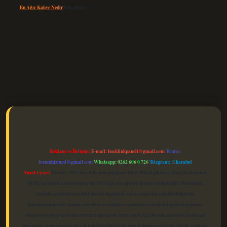
En Ağır Kahve Nedir
için
admin
elexbet güncel
Reklam ve İletişim:
E-mail:
backlinkpaneli@gmail.com
Teams:
forumhizmeti@gmail.com
Whatsapp: 0262 606 0 726
Telegram: @karabul
Yasal Uyarı:
Sitemiz, 5651 Sayılı Kanun gereğince Bilgi Teknolojileri ve İletişim Kurumu
(BTK) tarafından onaylanmış bir Yer Sağlayıcı olarak hizmet vermektedir. Bu nedenle,
sitedeki içerikleri proaktif olarak denetleme veya araştırma yükümlülüğümüz
bulunmamaktadır. Ancak, üyelerimiz yazdıkları içeriklerin sorumluluğunu taşımakta
olup, siteye üye olarak bu sorumluluğu kabul etmiş sayılırlar. Bu internet sitesi, herhangi
bir marka, kurum veya şahıs şirketi ile hiçbir bağlantısı bulunmamaktadır. Sitede yalnızca