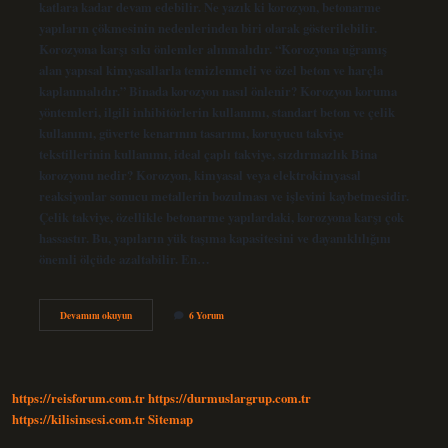
katlara kadar devam edebilir. Ne yazık ki korozyon, betonarme
yapıların çökmesinin nedenlerinden biri olarak gösterilebilir.
Korozyona karşı sıkı önlemler alınmalıdır. “Korozyona uğramış
alan yapısal kimyasallarla temizlenmeli ve özel beton ve harçla
kaplanmalıdır.” Binada korozyon nasıl önlenir? Korozyon koruma
yöntemleri, ilgili inhibitörlerin kullanımı, standart beton ve çelik
kullanımı, güverte kenarının tasarımı, koruyucu takviye
tekstillerinin kullanımı, ideal çaplı takviye, sızdırmazlık Bina
korozyonu nedir? Korozyon, kimyasal veya elektrokimyasal
reaksiyonlar sonucu metallerin bozulması ve işlevini kaybetmesidir.
Çelik takviye, özellikle betonarme yapılardaki, korozyona karşı çok
hassastır. Bu, yapıların yük taşıma kapasitesini ve dayanıklılığını
önemli ölçüde azaltabilir. En…
Korozyon
Devamını okuyun
6 Yorum
Binaya
Zarar
Verir
Mi
https://reisforum.com.tr
https://durmuslargrup.com.tr
https://kilisinsesi.com.tr
Sitemap