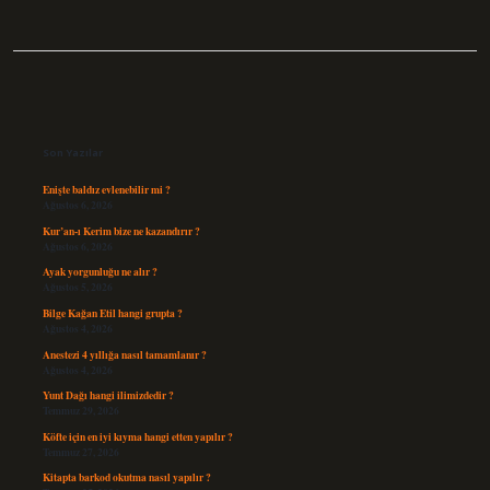
Sidebar
Son Yazılar
Enişte baldız evlenebilir mi ?
Ağustos 6, 2026
Kur’an-ı Kerim bize ne kazandırır ?
Ağustos 6, 2026
Ayak yorgunluğu ne alır ?
Ağustos 5, 2026
Bilge Kağan Etil hangi grupta ?
Ağustos 4, 2026
Anestezi 4 yıllığa nasıl tamamlanır ?
Ağustos 4, 2026
Yunt Dağı hangi ilimizdedir ?
Temmuz 29, 2026
Köfte için en iyi kıyma hangi etten yapılır ?
Temmuz 27, 2026
Kitapta barkod okutma nasıl yapılır ?