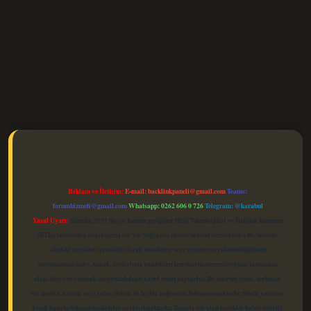
elexbet güncel
Reklam ve İletişim:
E-mail:
backlinkpaneli@gmail.com
Teams:
forumhizmeti@gmail.com
Whatsapp: 0262 606 0 726
Telegram: @karabul
Yasal Uyarı:
Sitemiz, 5651 Sayılı Kanun gereğince Bilgi Teknolojileri ve İletişim Kurumu
(BTK) tarafından onaylanmış bir Yer Sağlayıcı olarak hizmet vermektedir. Bu nedenle,
sitedeki içerikleri proaktif olarak denetleme veya araştırma yükümlülüğümüz
bulunmamaktadır. Ancak, üyelerimiz yazdıkları içeriklerin sorumluluğunu taşımakta
olup, siteye üye olarak bu sorumluluğu kabul etmiş sayılırlar. Bu internet sitesi, herhangi
bir marka, kurum veya şahıs şirketi ile hiçbir bağlantısı bulunmamaktadır. Sitede yalnızca
kendi hazırladığımız makaleler paylaşılmaktadır. Burada yer alan içerikler haber niteliği