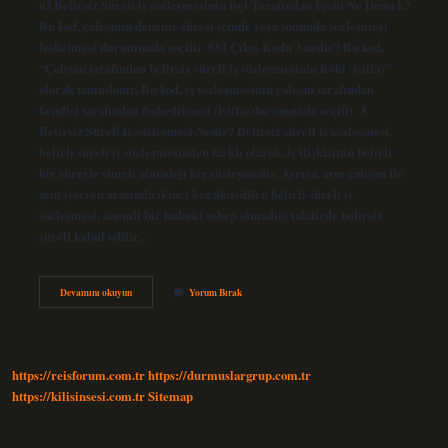
03 Belirsiz Süreli iş sözleşmesinin işçi Tarafından Feshi Ne Demek?
Bu kod, çalışanın deneme süresi içinde veya sonunda sözleşmeyi
feshetmesi durumunda seçilir. SSI Çıkış Kodu 3 nedir? Bu kod,
“Çalışan tarafından belirsiz süreli iş sözleşmesinin feshi (istifa)”
olarak tanımlanır. Bu kod, iş sözleşmesinin çalışan tarafından
kendisi tarafından feshedilmesi (istifa) durumunda seçilir. 3
Belirsiz Süreli iş sözleşmesi Nedir? Belirsiz süreli iş sözleşmesi,
belirli süreli iş sözleşmesinden farklı olarak, iş ilişkisinin belirli
bir süreyle sınırlı olmadığı bir sözleşmedir. Ayrıca, aynı çalışan ile
aynı işveren arasında ikinci kez akdedilen belirli süreli iş
sözleşmesi, önemli bir hukuki sebep olmadığı takdirde belirsiz
süreli kabul edilir.…
3
Devamını okuyun
Yorum Bırak
Belirsiz
Süreli
Iş
Sözleşmesinin
Işçi
https://reisforum.com.tr
https://durmuslargrup.com.tr
Tarafından
Feshi
https://kilisinsesi.com.tr
Sitemap
Istifa
Ne
Demek