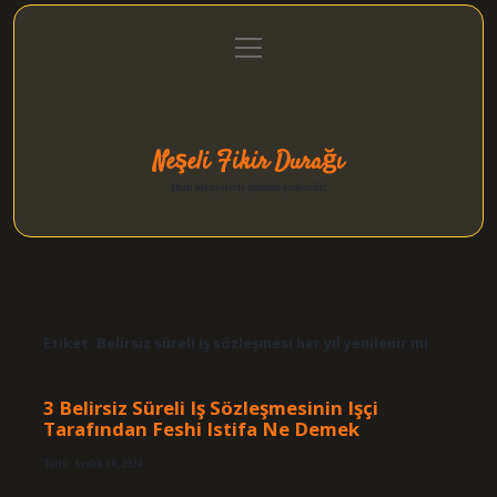
menüyü
Anasayfa
Gizlilik Politikası
Yasal Uyarı
aç
Hakkımızda
Neşeli Fikir Durağı
Hızlı hikayelerle gününü şenlendir!
Etiket:
Belirsiz süreli iş sözleşmesi her yıl yenilenir mi
3 Belirsiz Süreli Iş Sözleşmesinin Işçi
Tarafından Feshi Istifa Ne Demek
Tarih: Aralık 18, 2024