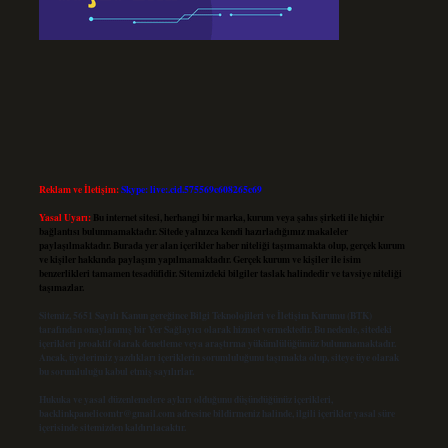
Reklam ve İletişim:
Skype: live:.cid.575569c608265c69
Yasal Uyarı:
Bu internet sitesi, herhangi bir marka, kurum veya şahıs şirketi ile hiçbir
bağlantısı bulunmamaktadır. Sitede yalnızca kendi hazırladığımız makaleler
paylaşılmaktadır. Burada yer alan içerikler haber niteliği taşımamakta olup, gerçek kurum
ve kişiler hakkında paylaşım yapılmamaktadır. Gerçek kurum ve kişiler ile isim
benzerlikleri tamamen tesadüfidir. Sitemizdeki bilgiler taslak halindedir ve tavsiye niteliği
taşımazlar.
Sitemiz, 5651 Sayılı Kanun gereğince Bilgi Teknolojileri ve İletişim Kurumu (BTK)
tarafından onaylanmış bir Yer Sağlayıcı olarak hizmet vermektedir. Bu nedenle, sitedeki
içerikleri proaktif olarak denetleme veya araştırma yükümlülüğümüz bulunmamaktadır.
Ancak, üyelerimiz yazdıkları içeriklerin sorumluluğunu taşımakta olup, siteye üye olarak
bu sorumluluğu kabul etmiş sayılırlar.
Hukuka ve yasal düzenlemelere aykırı olduğunu düşündüğünüz içerikleri,
backlinkpanelicomtr@gmail.com
adresine bildirmeniz halinde, ilgili içerikler yasal süre
içerisinde sitemizden kaldırılacaktır.