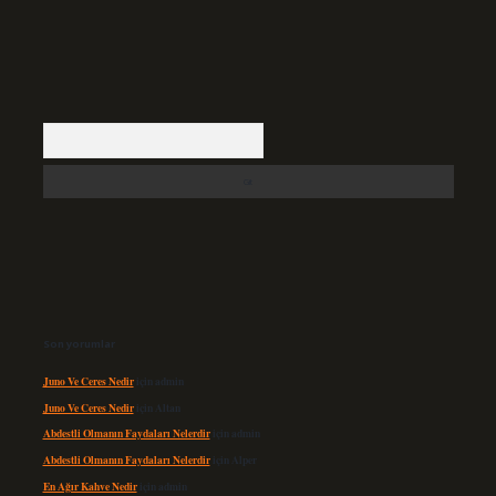
Arama
Son yorumlar
Juno Ve Ceres Nedir
için
admin
Juno Ve Ceres Nedir
için
Altan
Abdestli Olmanın Faydaları Nelerdir
için
admin
Abdestli Olmanın Faydaları Nelerdir
için
Alper
En Ağır Kahve Nedir
için
admin