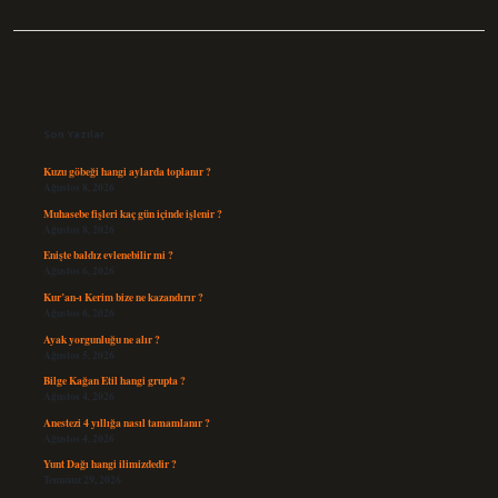
Sidebar
Son Yazılar
Kuzu göbeği hangi aylarda toplanır ?
Ağustos 8, 2026
Muhasebe fişleri kaç gün içinde işlenir ?
Ağustos 8, 2026
Enişte baldız evlenebilir mi ?
Ağustos 6, 2026
Kur’an-ı Kerim bize ne kazandırır ?
Ağustos 6, 2026
Ayak yorgunluğu ne alır ?
Ağustos 5, 2026
Bilge Kağan Etil hangi grupta ?
Ağustos 4, 2026
Anestezi 4 yıllığa nasıl tamamlanır ?
Ağustos 4, 2026
Yunt Dağı hangi ilimizdedir ?
Temmuz 29, 2026