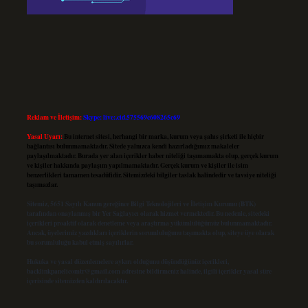
Reklam ve İletişim:
Skype: live:.cid.575569c608265c69
Yasal Uyarı:
Bu internet sitesi, herhangi bir marka, kurum veya şahıs şirketi ile hiçbir
bağlantısı bulunmamaktadır. Sitede yalnızca kendi hazırladığımız makaleler
paylaşılmaktadır. Burada yer alan içerikler haber niteliği taşımamakta olup, gerçek kurum
ve kişiler hakkında paylaşım yapılmamaktadır. Gerçek kurum ve kişiler ile isim
benzerlikleri tamamen tesadüfidir. Sitemizdeki bilgiler taslak halindedir ve tavsiye niteliği
taşımazlar.
Sitemiz, 5651 Sayılı Kanun gereğince Bilgi Teknolojileri ve İletişim Kurumu (BTK)
tarafından onaylanmış bir Yer Sağlayıcı olarak hizmet vermektedir. Bu nedenle, sitedeki
içerikleri proaktif olarak denetleme veya araştırma yükümlülüğümüz bulunmamaktadır.
Ancak, üyelerimiz yazdıkları içeriklerin sorumluluğunu taşımakta olup, siteye üye olarak
bu sorumluluğu kabul etmiş sayılırlar.
Hukuka ve yasal düzenlemelere aykırı olduğunu düşündüğünüz içerikleri,
backlinkpanelicomtr@gmail.com
adresine bildirmeniz halinde, ilgili içerikler yasal süre
içerisinde sitemizden kaldırılacaktır.