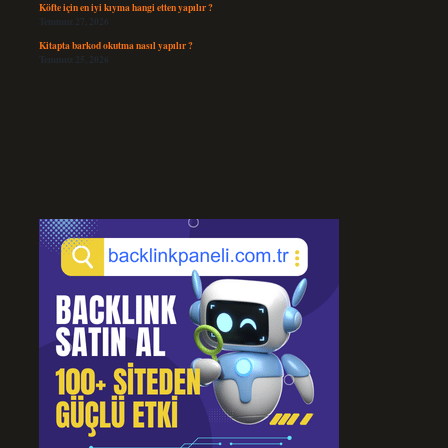
Köfte için en iyi kıyma hangi etten yapılır ?
Temmuz 27, 2026
Kitapta barkod okutma nasıl yapılır ?
Temmuz 25, 2026