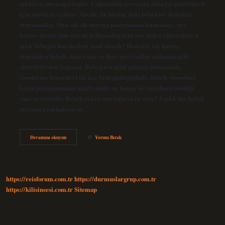
aylıkken oturmaya başlar. Çoğunlukla çevresini daha iyi görebilmek
için oturmaya çalışır. Ancak, ilk birkaç ayda bebekler desteksiz
oturamazlar. Onu sık sık oturma pozisyonuna koyarsanız, sırt
kasları henüz tam olarak gelişmediği için öne doğru eğilecektir. 6
aylık bebeğin hareketleri nasıl olmalı? Destekle tek başına
oturabilen bebek, dans etme ve ileri geri hafifçe sallanma gibi
aktivitelerden hoşlanır. Bebeğin 6 aylık gelişim döneminde,
emekleme becerileri ilk kez belirginleştiğinde, bebek vücudunu
karın pozisyonundan kaldırabilir ve başını ve vücudunu istediği
yöne çevirebilir. Bebek erken oturtulursa ne olur? 2 aylık bir bebek
oturmaya zorlanırsa ne…
6
Devamını okuyun
Yorum Bırak
Aylık
Bebek
Kendi
Başına
Oturur
https://reisforum.com.tr
https://durmuslargrup.com.tr
Mu
https://kilisinsesi.com.tr
Sitemap