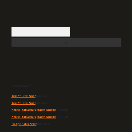
Arama
Son yorumlar
Juno Ve Ceres Nedir
için
admin
Juno Ve Ceres Nedir
için
Altan
Abdestli Olmanın Faydaları Nelerdir
için
admin
Abdestli Olmanın Faydaları Nelerdir
için
Alper
En Ağır Kahve Nedir
için
admin