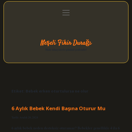
menüyü
Anasayfa
Gizlilik Politikası
Yasal Uyarı
aç
Hakkımızda
Neşeli Fikir Durağı
Hızlı hikayelerle gününü şenlendir!
Etiket:
Bebek erken oturtulursa ne olur
6 Aylık Bebek Kendi Başına Oturur Mu
Tarih: Aralık 20, 2024
6 aylık bebek neden desteksiz oturamaz? Bebekler genellikle 4 ila 6