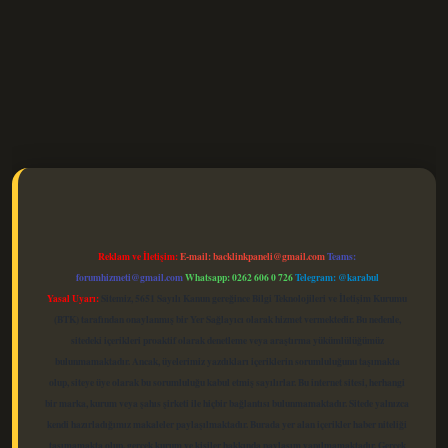
elexbet güncel
Reklam ve İletişim:
E-mail:
backlinkpaneli@gmail.com
Teams:
forumhizmeti@gmail.com
Whatsapp: 0262 606 0 726
Telegram: @karabul
Yasal Uyarı:
Sitemiz, 5651 Sayılı Kanun gereğince Bilgi Teknolojileri ve İletişim Kurumu
(BTK) tarafından onaylanmış bir Yer Sağlayıcı olarak hizmet vermektedir. Bu nedenle,
sitedeki içerikleri proaktif olarak denetleme veya araştırma yükümlülüğümüz
bulunmamaktadır. Ancak, üyelerimiz yazdıkları içeriklerin sorumluluğunu taşımakta
olup, siteye üye olarak bu sorumluluğu kabul etmiş sayılırlar. Bu internet sitesi, herhangi
bir marka, kurum veya şahıs şirketi ile hiçbir bağlantısı bulunmamaktadır. Sitede yalnızca
kendi hazırladığımız makaleler paylaşılmaktadır. Burada yer alan içerikler haber niteliği
taşımamakta olup, gerçek kurum ve kişiler hakkında paylaşım yapılmamaktadır. Gerçek