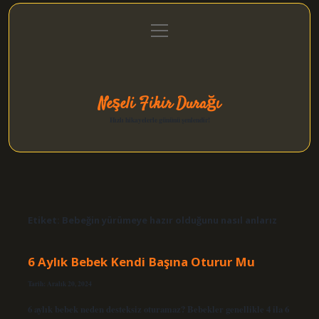
menüyü
Anasayfa
Gizlilik Politikası
Yasal Uyarı
aç
Hakkımızda
Neşeli Fikir Durağı
Hızlı hikayelerle gününü şenlendir!
Etiket:
Bebeğin yürümeye hazır olduğunu nasıl anlarız
6 Aylık Bebek Kendi Başına Oturur Mu
Tarih: Aralık 20, 2024
6 aylık bebek neden desteksiz oturamaz? Bebekler genellikle 4 ila 6