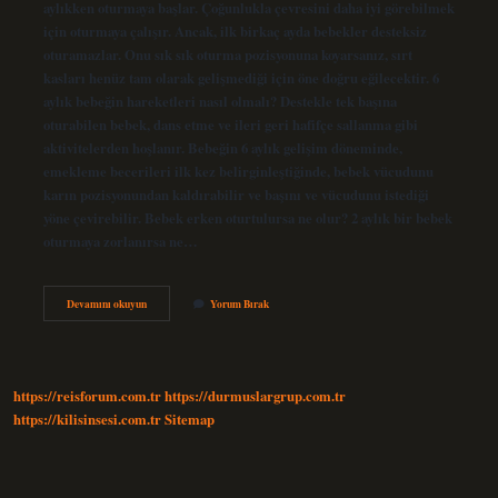
aylıkken oturmaya başlar. Çoğunlukla çevresini daha iyi görebilmek
için oturmaya çalışır. Ancak, ilk birkaç ayda bebekler desteksiz
oturamazlar. Onu sık sık oturma pozisyonuna koyarsanız, sırt
kasları henüz tam olarak gelişmediği için öne doğru eğilecektir. 6
aylık bebeğin hareketleri nasıl olmalı? Destekle tek başına
oturabilen bebek, dans etme ve ileri geri hafifçe sallanma gibi
aktivitelerden hoşlanır. Bebeğin 6 aylık gelişim döneminde,
emekleme becerileri ilk kez belirginleştiğinde, bebek vücudunu
karın pozisyonundan kaldırabilir ve başını ve vücudunu istediği
yöne çevirebilir. Bebek erken oturtulursa ne olur? 2 aylık bir bebek
oturmaya zorlanırsa ne…
6
Devamını okuyun
Yorum Bırak
Aylık
Bebek
Kendi
Başına
Oturur
https://reisforum.com.tr
https://durmuslargrup.com.tr
Mu
https://kilisinsesi.com.tr
Sitemap