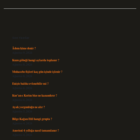
Sidebar
Son Yazılar
Âdem kime denir ?
Ağustos 9, 2026
Kuzu göbeği hangi aylarda toplanır ?
Ağustos 8, 2026
Muhasebe fişleri kaç gün içinde işlenir ?
Ağustos 8, 2026
Enişte baldız evlenebilir mi ?
Ağustos 6, 2026
Kur’an-ı Kerim bize ne kazandırır ?
Ağustos 6, 2026
Ayak yorgunluğu ne alır ?
Ağustos 5, 2026
Bilge Kağan Etil hangi grupta ?
Ağustos 4, 2026
Anestezi 4 yıllığa nasıl tamamlanır ?
Ağustos 4, 2026