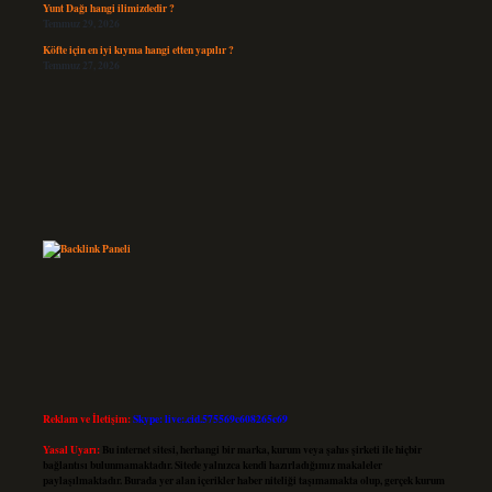
Yunt Dağı hangi ilimizdedir ?
Temmuz 29, 2026
Köfte için en iyi kıyma hangi etten yapılır ?
Temmuz 27, 2026
Reklam ve İletişim:
Skype: live:.cid.575569c608265c69
Yasal Uyarı:
Bu internet sitesi, herhangi bir marka, kurum veya şahıs şirketi ile hiçbir
bağlantısı bulunmamaktadır. Sitede yalnızca kendi hazırladığımız makaleler
paylaşılmaktadır. Burada yer alan içerikler haber niteliği taşımamakta olup, gerçek kurum