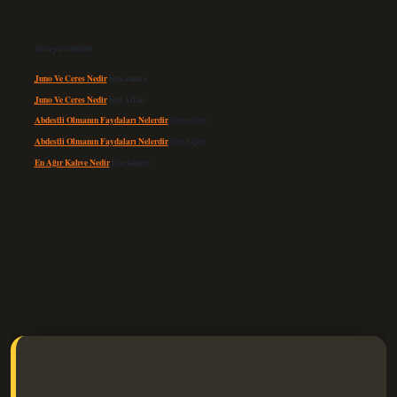
Son yorumlar
Juno Ve Ceres Nedir
için
admin
Juno Ve Ceres Nedir
için
Altan
Abdestli Olmanın Faydaları Nelerdir
için
admin
Abdestli Olmanın Faydaları Nelerdir
için
Alper
En Ağır Kahve Nedir
için
admin
elexbet güncel