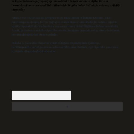
ve kişiler hakkında paylaşım yapılmamaktadır. Gerçek kurum ve kişiler ile isim
benzerlikleri tamamen tesadüfidir. Sitemizdeki bilgiler taslak halindedir ve tavsiye niteliği
taşımazlar.
Sitemiz, 5651 Sayılı Kanun gereğince Bilgi Teknolojileri ve İletişim Kurumu (BTK)
tarafından onaylanmış bir Yer Sağlayıcı olarak hizmet vermektedir. Bu nedenle, sitedeki
içerikleri proaktif olarak denetleme veya araştırma yükümlülüğümüz bulunmamaktadır.
Ancak, üyelerimiz yazdıkları içeriklerin sorumluluğunu taşımakta olup, siteye üye olarak
bu sorumluluğu kabul etmiş sayılırlar.
Hukuka ve yasal düzenlemelere aykırı olduğunu düşündüğünüz içerikleri,
backlinkpanelicomtr@gmail.com
adresine bildirmeniz halinde, ilgili içerikler yasal süre
içerisinde sitemizden kaldırılacaktır.
Arama