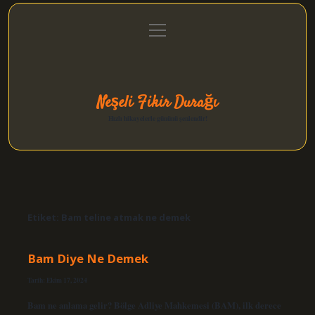
menüyü
Anasayfa
Gizlilik Politikası
Yasal Uyarı
aç
Hakkımızda
Neşeli Fikir Durağı
Hızlı hikayelerle gününü şenlendir!
Etiket:
Bam teline atmak ne demek
Bam Diye Ne Demek
Tarih: Ekim 17, 2024
Bam ne anlama gelir? Bölge Adliye Mahkemesi (BAM), ilk derece