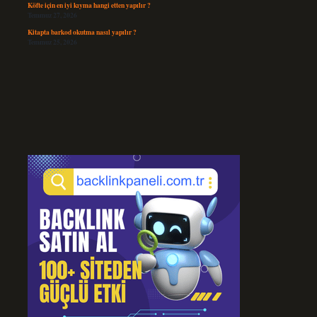
Köfte için en iyi kıyma hangi etten yapılır ?
Temmuz 27, 2026
Kitapta barkod okutma nasıl yapılır ?
Temmuz 25, 2026