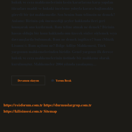
hukuk ve ceza mahkemelerinin kesin kararlarına karşı yapılan
itirazları maddi ve hukuki inceleme yoluyla karara bağlamakla
görevli bir üst mahkemedir. Sen benim bam telimsin ne demek?
Anlamı: Birinin çok önemsediği şeyler hakkında ileri geri
konuşarak onu kızdırmak. Bam teline atmak ne demek? Birinin
hassas olduğu bir konu hakkında onu üzecek sözler söylemek veya
davranışlarda bulunmak. Bam ne demek ingilizce? bam (Müzik
Lisansı) i. Bam açılımı ne? Bölge Adliye Mahkemesi, Türk
yargısının mahkemelerinden biridir. Genel yargının ilk derece
hukuk ve ceza mahkemelerinin üstünde bir mahkeme olarak
kurulmuştur. Mahkemeler 2004 yılında yasalaşmış…
Bam
Devamını okuyun
Yorum Bırak
Diye
Ne
Demek
https://reisforum.com.tr
https://durmuslargrup.com.tr
https://kilisinsesi.com.tr
Sitemap