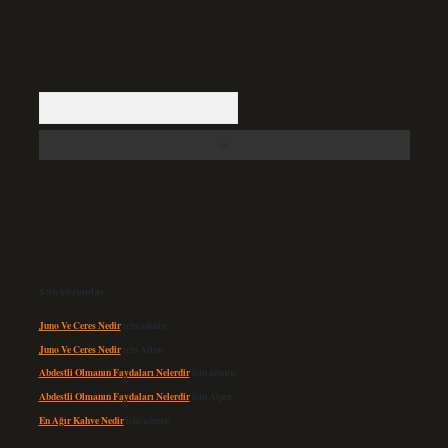
Arama
Son yorumlar
Juno Ve Ceres Nedir
için
admin
Juno Ve Ceres Nedir
için
Altan
Abdestli Olmanın Faydaları Nelerdir
için
admin
Abdestli Olmanın Faydaları Nelerdir
için
Alper
En Ağır Kahve Nedir
için
admin