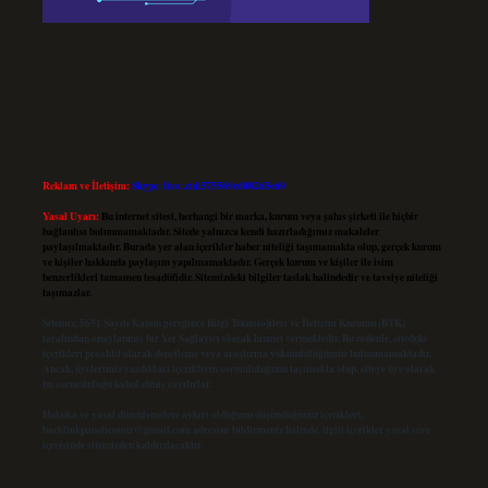
Reklam ve İletişim:
Skype: live:.cid.575569c608265c69
Yasal Uyarı:
Bu internet sitesi, herhangi bir marka, kurum veya şahıs şirketi ile hiçbir
bağlantısı bulunmamaktadır. Sitede yalnızca kendi hazırladığımız makaleler
paylaşılmaktadır. Burada yer alan içerikler haber niteliği taşımamakta olup, gerçek kurum
ve kişiler hakkında paylaşım yapılmamaktadır. Gerçek kurum ve kişiler ile isim
benzerlikleri tamamen tesadüfidir. Sitemizdeki bilgiler taslak halindedir ve tavsiye niteliği
taşımazlar.
Sitemiz, 5651 Sayılı Kanun gereğince Bilgi Teknolojileri ve İletişim Kurumu (BTK)
tarafından onaylanmış bir Yer Sağlayıcı olarak hizmet vermektedir. Bu nedenle, sitedeki
içerikleri proaktif olarak denetleme veya araştırma yükümlülüğümüz bulunmamaktadır.
Ancak, üyelerimiz yazdıkları içeriklerin sorumluluğunu taşımakta olup, siteye üye olarak
bu sorumluluğu kabul etmiş sayılırlar.
Hukuka ve yasal düzenlemelere aykırı olduğunu düşündüğünüz içerikleri,
backlinkpanelicomtr@gmail.com
adresine bildirmeniz halinde, ilgili içerikler yasal süre
içerisinde sitemizden kaldırılacaktır.