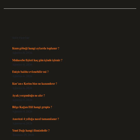
Sidebar
Son Yazılar
Kuzu göbeği hangi aylarda toplanır ?
Ağustos 8, 2026
Muhasebe fişleri kaç gün içinde işlenir ?
Ağustos 8, 2026
Enişte baldız evlenebilir mi ?
Ağustos 6, 2026
Kur’an-ı Kerim bize ne kazandırır ?
Ağustos 6, 2026
Ayak yorgunluğu ne alır ?
Ağustos 5, 2026
Bilge Kağan Etil hangi grupta ?
Ağustos 4, 2026
Anestezi 4 yıllığa nasıl tamamlanır ?
Ağustos 4, 2026
Yunt Dağı hangi ilimizdedir ?
Temmuz 29, 2026