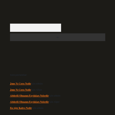
Arama
Son yorumlar
Juno Ve Ceres Nedir
için
admin
Juno Ve Ceres Nedir
için
Altan
Abdestli Olmanın Faydaları Nelerdir
için
admin
Abdestli Olmanın Faydaları Nelerdir
için
Alper
En Ağır Kahve Nedir
için
admin