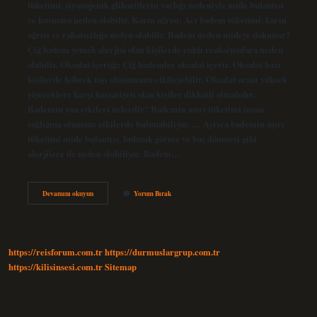
tüketimi, siyanojenik glikozitlerin varlığı nedeniyle mide bulantısı
ve kusmaya neden olabilir. Karın ağrısı: Acı badem tüketimi, karın
ağrısı ve rahatsızlığa neden olabilir. Badem neden mideye dokunur?
Çiğ badem yemek alerjisi olan kişilerde ciddi reaksiyonlara neden
olabilir. Oksalat içeriği: Çiğ bademler oksalat içerir. Oksalat bazı
kişilerde böbrek taşı oluşumunu etkileyebilir. Oksalat oranı yüksek
yiyeceklere karşı hassasiyeti olan kişiler dikkatli olmalıdır.
Bademin yan etkileri nelerdir? Bademin aşırı tüketimi insan
sağlığına olumsuz etkilerde bulunabiliyor. … Ayrıca bademin aşırı
tüketimi mide bulantısı, bulanık görme ve baş dönmesi gibi
alerjilere de neden olabiliyor. Badem…
Badem
Devamını okuyun
Yorum Bırak
Mideyi
Ağrıtır
Mı
https://reisforum.com.tr
https://durmuslargrup.com.tr
https://kilisinsesi.com.tr
Sitemap