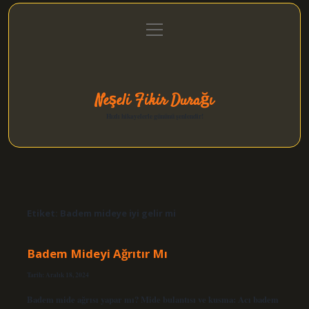
menüyü
Anasayfa
Gizlilik Politikası
Yasal Uyarı
aç
Hakkımızda
Neşeli Fikir Durağı
Hızlı hikayelerle gününü şenlendir!
Etiket:
Badem mideye iyi gelir mi
Badem Mideyi Ağrıtır Mı
Tarih: Aralık 18, 2024
Badem mide ağrısı yapar mı? Mide bulantısı ve kusma: Acı badem