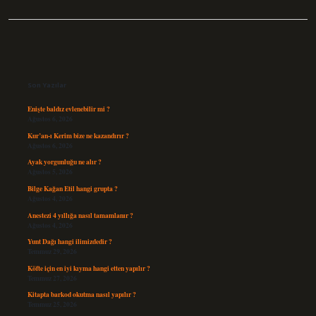
Sidebar
Son Yazılar
Enişte baldız evlenebilir mi ?
Ağustos 6, 2026
Kur’an-ı Kerim bize ne kazandırır ?
Ağustos 6, 2026
Ayak yorgunluğu ne alır ?
Ağustos 5, 2026
Bilge Kağan Etil hangi grupta ?
Ağustos 4, 2026
Anestezi 4 yıllığa nasıl tamamlanır ?
Ağustos 4, 2026
Yunt Dağı hangi ilimizdedir ?
Temmuz 29, 2026
Köfte için en iyi kıyma hangi etten yapılır ?
Temmuz 27, 2026
Kitapta barkod okutma nasıl yapılır ?
Temmuz 25, 2026