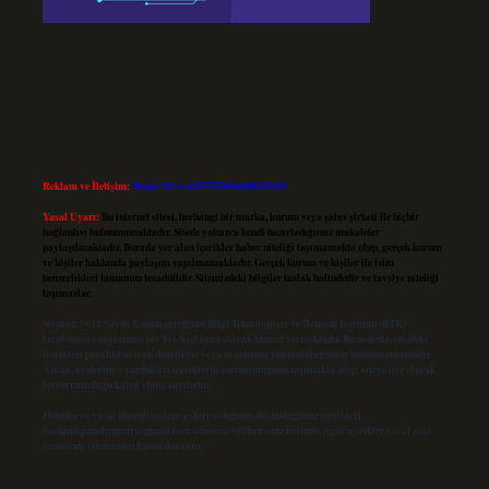
Reklam ve İletişim:
Skype: live:.cid.575569c608265c69
Yasal Uyarı:
Bu internet sitesi, herhangi bir marka, kurum veya şahıs şirketi ile hiçbir
bağlantısı bulunmamaktadır. Sitede yalnızca kendi hazırladığımız makaleler
paylaşılmaktadır. Burada yer alan içerikler haber niteliği taşımamakta olup, gerçek kurum
ve kişiler hakkında paylaşım yapılmamaktadır. Gerçek kurum ve kişiler ile isim
benzerlikleri tamamen tesadüfidir. Sitemizdeki bilgiler taslak halindedir ve tavsiye niteliği
taşımazlar.
Sitemiz, 5651 Sayılı Kanun gereğince Bilgi Teknolojileri ve İletişim Kurumu (BTK)
tarafından onaylanmış bir Yer Sağlayıcı olarak hizmet vermektedir. Bu nedenle, sitedeki
içerikleri proaktif olarak denetleme veya araştırma yükümlülüğümüz bulunmamaktadır.
Ancak, üyelerimiz yazdıkları içeriklerin sorumluluğunu taşımakta olup, siteye üye olarak
bu sorumluluğu kabul etmiş sayılırlar.
Hukuka ve yasal düzenlemelere aykırı olduğunu düşündüğünüz içerikleri,
backlinkpanelicomtr@gmail.com
adresine bildirmeniz halinde, ilgili içerikler yasal süre
içerisinde sitemizden kaldırılacaktır.