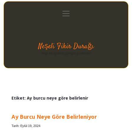
menüyü
Anasayfa
Gizlilik Politikası
Yasal Uyarı
aç
Hakkımızda
Neşeli Fikir Durağı
Hızlı hikayelerle gününü şenlendir!
Etiket:
Ay burcu neye göre belirlenir
Ay Burcu Neye Göre Belirleniyor
Tarih: Eylül 19, 2024