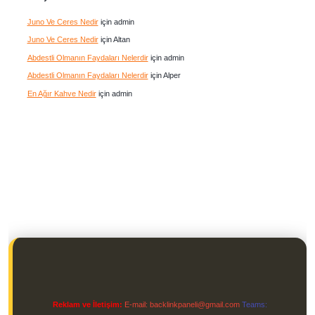
Juno Ve Ceres Nedir
için
admin
Juno Ve Ceres Nedir
için
Altan
Abdestli Olmanın Faydaları Nelerdir
için
admin
Abdestli Olmanın Faydaları Nelerdir
için
Alper
En Ağır Kahve Nedir
için
admin
Reklam ve İletişim:
E-mail:
backlinkpaneli@gmail.com
Teams: