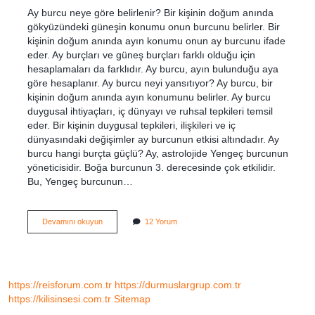
Ay burcu neye göre belirlenir? Bir kişinin doğum anında
gökyüzündeki güneşin konumu onun burcunu belirler. Bir
kişinin doğum anında ayın konumu onun ay burcunu ifade
eder. Ay burçları ve güneş burçları farklı olduğu için
hesaplamaları da farklıdır. Ay burcu, ayın bulunduğu aya
göre hesaplanır. Ay burcu neyi yansıtıyor? Ay burcu, bir
kişinin doğum anında ayın konumunu belirler. Ay burcu
duygusal ihtiyaçları, iç dünyayı ve ruhsal tepkileri temsil
eder. Bir kişinin duygusal tepkileri, ilişkileri ve iç
dünyasındaki değişimler ay burcunun etkisi altındadır. Ay
burcu hangi burçta güçlü? Ay, astrolojide Yengeç burcunun
yöneticisidir. Boğa burcunun 3. derecesinde çok etkilidir.
Bu, Yengeç burcunun…
Ay
Devamını okuyun
12 Yorum
Burcu
Neye
Göre
Belirleniyor
https://reisforum.com.tr
https://durmuslargrup.com.tr
https://kilisinsesi.com.tr
Sitemap