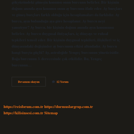
gökyüzündeki güneşin konumu onun burcunu belirler. Bir kişinin
doğum anında ayın konumu onun ay burcunu ifade eder. Ay burçları
ve güneş burçları farklı olduğu için hesaplamaları da farklıdır. Ay
burcu, ayın bulunduğu aya göre hesaplanır. Ay burcu neyi
yansıtıyor? Ay burcu, bir kişinin doğum anında ayın konumunu
belirler. Ay burcu duygusal ihtiyaçları, iç dünyayı ve ruhsal
tepkileri temsil eder. Bir kişinin duygusal tepkileri, ilişkileri ve iç
dünyasındaki değişimler ay burcunun etkisi altındadır. Ay burcu
hangi burçta güçlü? Ay, astrolojide Yengeç burcunun yöneticisidir.
Boğa burcunun 3. derecesinde çok etkilidir. Bu, Yengeç
burcunun…
Ay
Devamını okuyun
12 Yorum
Burcu
Neye
Göre
Belirleniyor
https://reisforum.com.tr
https://durmuslargrup.com.tr
https://kilisinsesi.com.tr
Sitemap