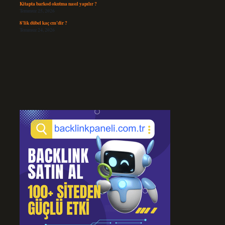
Kitapta barkod okutma nasıl yapılır ?
Temmuz 25, 2026
8’lik dübel kaç cm’dir ?
Temmuz 24, 2026