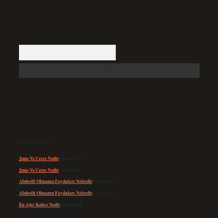
Arama
Son yorumlar
Juno Ve Ceres Nedir
için
admin
Juno Ve Ceres Nedir
için
Altan
Abdestli Olmanın Faydaları Nelerdir
için
admin
Abdestli Olmanın Faydaları Nelerdir
için
Alper
En Ağır Kahve Nedir
için
admin