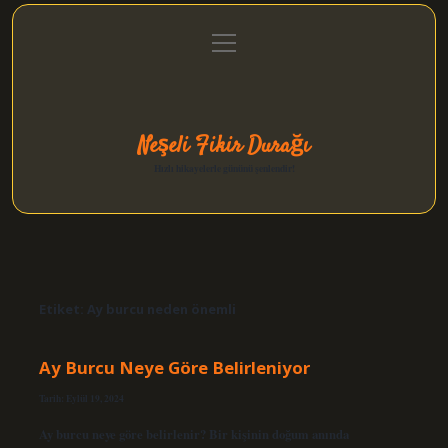
menüyü
Anasayfa
Gizlilik Politikası
Yasal Uyarı
aç
Hakkımızda
Neşeli Fikir Durağı
Hızlı hikayelerle gününü şenlendir!
Etiket:
Ay burcu neden önemli
Ay Burcu Neye Göre Belirleniyor
Tarih: Eylül 19, 2024
Ay burcu neye göre belirlenir? Bir kişinin doğum anında