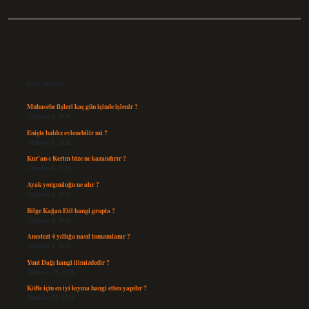
Sidebar
Son Yazılar
Muhasebe fişleri kaç gün içinde işlenir ?
Ağustos 8, 2026
Enişte baldız evlenebilir mi ?
Ağustos 6, 2026
Kur’an-ı Kerim bize ne kazandırır ?
Ağustos 6, 2026
Ayak yorgunluğu ne alır ?
Ağustos 5, 2026
Bilge Kağan Etil hangi grupta ?
Ağustos 4, 2026
Anestezi 4 yıllığa nasıl tamamlanır ?
Ağustos 4, 2026
Yunt Dağı hangi ilimizdedir ?
Temmuz 29, 2026
Köfte için en iyi kıyma hangi etten yapılır ?
Temmuz 27, 2026