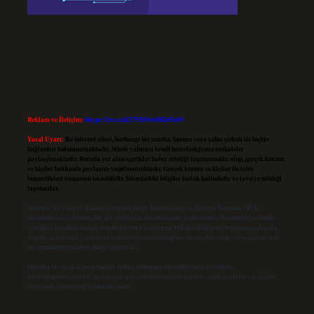
Reklam ve İletişim:
Skype: live:.cid.575569c608265c69
Yasal Uyarı:
Bu internet sitesi, herhangi bir marka, kurum veya şahıs şirketi ile hiçbir
bağlantısı bulunmamaktadır. Sitede yalnızca kendi hazırladığımız makaleler
paylaşılmaktadır. Burada yer alan içerikler haber niteliği taşımamakta olup, gerçek kurum
ve kişiler hakkında paylaşım yapılmamaktadır. Gerçek kurum ve kişiler ile isim
benzerlikleri tamamen tesadüfidir. Sitemizdeki bilgiler taslak halindedir ve tavsiye niteliği
taşımazlar.
Sitemiz, 5651 Sayılı Kanun gereğince Bilgi Teknolojileri ve İletişim Kurumu (BTK)
tarafından onaylanmış bir Yer Sağlayıcı olarak hizmet vermektedir. Bu nedenle, sitedeki
içerikleri proaktif olarak denetleme veya araştırma yükümlülüğümüz bulunmamaktadır.
Ancak, üyelerimiz yazdıkları içeriklerin sorumluluğunu taşımakta olup, siteye üye olarak
bu sorumluluğu kabul etmiş sayılırlar.
Hukuka ve yasal düzenlemelere aykırı olduğunu düşündüğünüz içerikleri,
backlinkpanelicomtr@gmail.com
adresine bildirmeniz halinde, ilgili içerikler yasal süre
içerisinde sitemizden kaldırılacaktır.