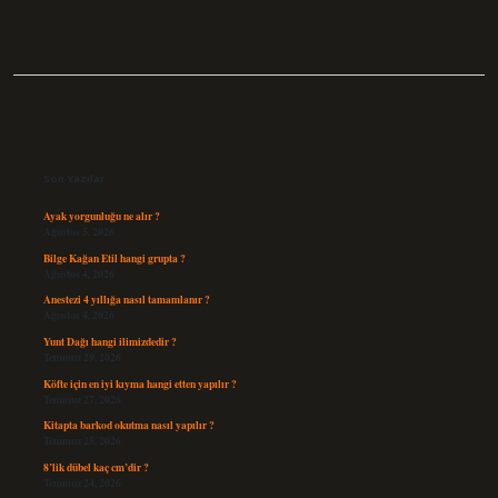
Sidebar
Son Yazılar
Ayak yorgunluğu ne alır ?
Ağustos 5, 2026
Bilge Kağan Etil hangi grupta ?
Ağustos 4, 2026
Anestezi 4 yıllığa nasıl tamamlanır ?
Ağustos 4, 2026
Yunt Dağı hangi ilimizdedir ?
Temmuz 29, 2026
Köfte için en iyi kıyma hangi etten yapılır ?
Temmuz 27, 2026
Kitapta barkod okutma nasıl yapılır ?
Temmuz 25, 2026
8’lik dübel kaç cm’dir ?
Temmuz 24, 2026