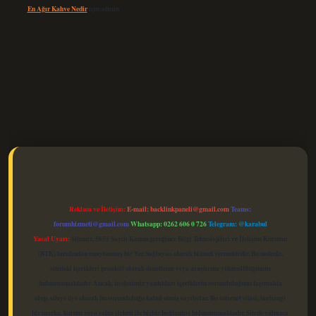
En Ağır Kahve Nedir
için
admin
elexbet güncel
Reklam ve İletişim:
E-mail:
backlinkpaneli@gmail.com
Teams:
forumhizmeti@gmail.com
Whatsapp: 0262 606 0 726
Telegram: @karabul
Yasal Uyarı:
Sitemiz, 5651 Sayılı Kanun gereğince Bilgi Teknolojileri ve İletişim Kurumu
(BTK) tarafından onaylanmış bir Yer Sağlayıcı olarak hizmet vermektedir. Bu nedenle,
sitedeki içerikleri proaktif olarak denetleme veya araştırma yükümlülüğümüz
bulunmamaktadır. Ancak, üyelerimiz yazdıkları içeriklerin sorumluluğunu taşımakta
olup, siteye üye olarak bu sorumluluğu kabul etmiş sayılırlar. Bu internet sitesi, herhangi
bir marka, kurum veya şahıs şirketi ile hiçbir bağlantısı bulunmamaktadır. Sitede yalnızca