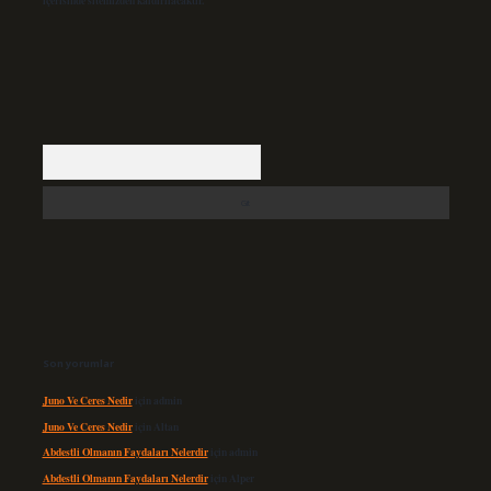
içerisinde sitemizden kaldırılacaktır.
Arama
Son yorumlar
Juno Ve Ceres Nedir
için
admin
Juno Ve Ceres Nedir
için
Altan
Abdestli Olmanın Faydaları Nelerdir
için
admin
Abdestli Olmanın Faydaları Nelerdir
için
Alper