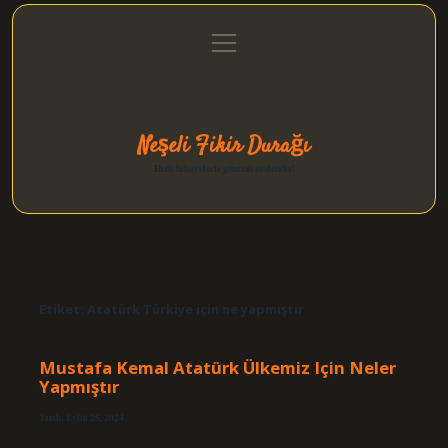
menüyü
Anasayfa
Gizlilik Politikası
Yasal Uyarı
aç
Hakkımızda
Neşeli Fikir Durağı
Hızlı hikayelerle gününü şenlendir!
Etiket:
Atatürk Türkiye için ne yapmıştır
Mustafa Kemal Atatürk Ülkemiz Için Neler
Yapmıştır
Tarih: Eylül 25, 2024