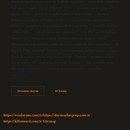
Atatürk’ün ülkemize yaptığı katkılar nelerdir? Atatürk devrimleri,
Saltanatın kaldırılması (1 Kasım 1922) … Cumhuriyetin ilanı (29
Ekim 1923) … Hilafetin kaldırılması (3 Mart 1924) … Medeni
Kanun’un kabulü (17 Şubat 1926). ) … tarikatların kaldırılması,
tekke ve zaviyelerin kapatılması (30 Kasım 1925) … laikliğin kabulü
(1928-1937) … kadın haklarının tanınması (1930-1933 ve 1934)Diğer
makaleler… Mustafa Kemal Atatürk ülkemiz için ne yaptı?
Mustafa Kemal Atatürk (1881, Selanik, Osmanlı İmparatorluğu – 10
Kasım 1938, İstanbul, Türkiye) Türk mareşali, devlet adamı, yazar,
Türk Kurtuluş Savaşı’nın başkomutanı, Türkiye Cumhuriyeti’nin
kurucusu ve ilk cumhurbaşkanıydı. Türkiye’yi laik, sanayileşmiş
bir ulusa dönüştüren kapsamlı ilerici reformlar uyguladı.
Atatürk…
Mustafa
Devamını okuyun
10 Yorum
Kemal
Atatürk
Ülkemiz
Için
Neler
https://reisforum.com.tr
https://durmuslargrup.com.tr
Yapmıştır
https://kilisinsesi.com.tr
Sitemap