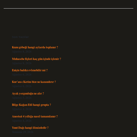
Sidebar
Son Yazılar
Kuzu göbeği hangi aylarda toplanır ?
Ağustos 8, 2026
Muhasebe fişleri kaç gün içinde işlenir ?
Ağustos 8, 2026
Enişte baldız evlenebilir mi ?
Ağustos 6, 2026
Kur’an-ı Kerim bize ne kazandırır ?
Ağustos 6, 2026
Ayak yorgunluğu ne alır ?
Ağustos 5, 2026
Bilge Kağan Etil hangi grupta ?
Ağustos 4, 2026
Anestezi 4 yıllığa nasıl tamamlanır ?
Ağustos 4, 2026
Yunt Dağı hangi ilimizdedir ?
Temmuz 29, 2026