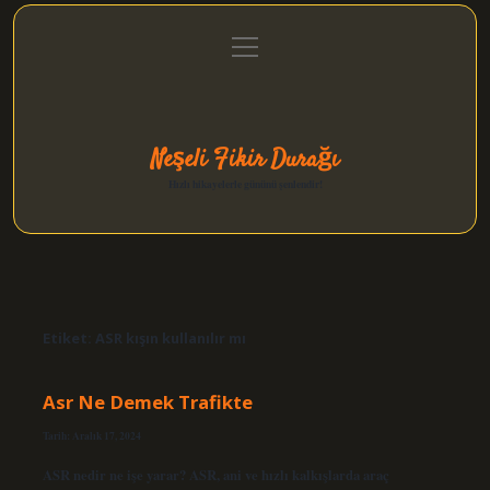
menüyü
Anasayfa
Gizlilik Politikası
Yasal Uyarı
aç
Hakkımızda
Neşeli Fikir Durağı
Hızlı hikayelerle gününü şenlendir!
Etiket:
ASR kışın kullanılır mı
Asr Ne Demek Trafikte
Tarih: Aralık 17, 2024
ASR nedir ne işe yarar? ASR, ani ve hızlı kalkışlarda araç