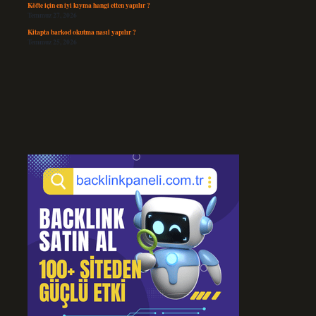
Köfte için en iyi kıyma hangi etten yapılır ?
Temmuz 27, 2026
Kitapta barkod okutma nasıl yapılır ?
Temmuz 25, 2026