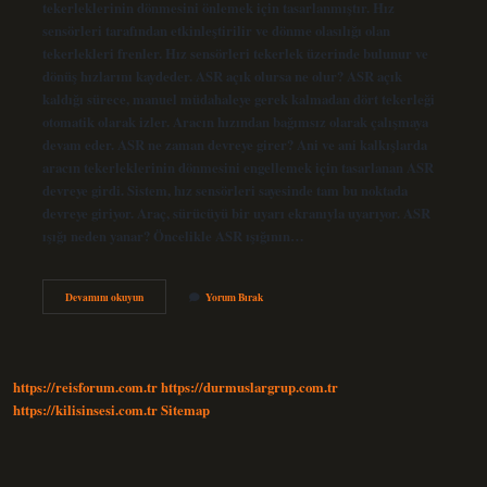
tekerleklerinin dönmesini önlemek için tasarlanmıştır. Hız
sensörleri tarafından etkinleştirilir ve dönme olasılığı olan
tekerlekleri frenler. Hız sensörleri tekerlek üzerinde bulunur ve
dönüş hızlarını kaydeder. ASR açık olursa ne olur? ASR açık
kaldığı sürece, manuel müdahaleye gerek kalmadan dört tekerleği
otomatik olarak izler. Aracın hızından bağımsız olarak çalışmaya
devam eder. ASR ne zaman devreye girer? Ani ve ani kalkışlarda
aracın tekerleklerinin dönmesini engellemek için tasarlanan ASR
devreye girdi. Sistem, hız sensörleri sayesinde tam bu noktada
devreye giriyor. Araç, sürücüyü bir uyarı ekranıyla uyarıyor. ASR
ışığı neden yanar? Öncelikle ASR ışığının…
Asr
Devamını okuyun
Yorum Bırak
Ne
Demek
Trafikte
https://reisforum.com.tr
https://durmuslargrup.com.tr
https://kilisinsesi.com.tr
Sitemap