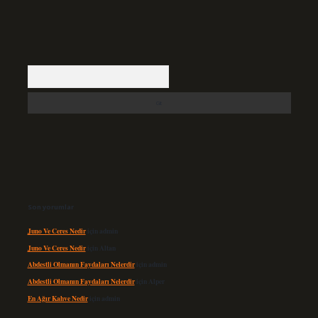
Arama
Son yorumlar
Juno Ve Ceres Nedir
için
admin
Juno Ve Ceres Nedir
için
Altan
Abdestli Olmanın Faydaları Nelerdir
için
admin
Abdestli Olmanın Faydaları Nelerdir
için
Alper
En Ağır Kahve Nedir
için
admin