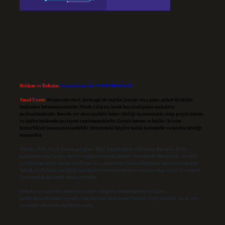
Reklam ve İletişim:
Skype: live:.cid.575569c608265c69
Yasal Uyarı:
Bu internet sitesi, herhangi bir marka, kurum veya şahıs şirketi ile hiçbir
bağlantısı bulunmamaktadır. Sitede yalnızca kendi hazırladığımız makaleler
paylaşılmaktadır. Burada yer alan içerikler haber niteliği taşımamakta olup, gerçek kurum
ve kişiler hakkında paylaşım yapılmamaktadır. Gerçek kurum ve kişiler ile isim
benzerlikleri tamamen tesadüfidir. Sitemizdeki bilgiler taslak halindedir ve tavsiye niteliği
taşımazlar.
Sitemiz, 5651 Sayılı Kanun gereğince Bilgi Teknolojileri ve İletişim Kurumu (BTK)
tarafından onaylanmış bir Yer Sağlayıcı olarak hizmet vermektedir. Bu nedenle, sitedeki
içerikleri proaktif olarak denetleme veya araştırma yükümlülüğümüz bulunmamaktadır.
Ancak, üyelerimiz yazdıkları içeriklerin sorumluluğunu taşımakta olup, siteye üye olarak
bu sorumluluğu kabul etmiş sayılırlar.
Hukuka ve yasal düzenlemelere aykırı olduğunu düşündüğünüz içerikleri,
backlinkpanelicomtr@gmail.com
adresine bildirmeniz halinde, ilgili içerikler yasal süre
içerisinde sitemizden kaldırılacaktır.