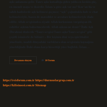
aşkı anlamına gelir. Tanrı aşkı kutsallığa giden yolda en keskin güç,
en önemli maya ve iksirdir. İslam’a göre aşk var mı? Kur’an’da ve
sahih hadislerde aşk kelimesi geçmez; “aşk” çoğunlukla hub ve chat
kelimeleriyle, bazen de maveddet ve arzuları kelimeleriyle ifade
edilir. Allah sevgisinden ziyade Allah korkusunu vurgulayan ilk
zahitler aşktan bahsetmezlerdi. Allah aşkına ne denir? İlahi Aşk
(İbrahimî dinlerde “Tanrı sevgisi/Tanrı aşkı/Tanrı sevgisi” gibi
çeşitli isimlerle de bilinir) – Bir kişinin dini veya spiritüalist
yönelimle, maddi dünyadaki varlıklara olan sevgisinin kaynağına
yöneldiğinde İlahi olana karşı hissettiği yüce bağlılık; İslam…
Dinde
Devamını okuyun
10 Yorum
Aşkın
Ne
Demek
https://reisforum.com.tr
https://durmuslargrup.com.tr
https://kilisinsesi.com.tr
Sitemap