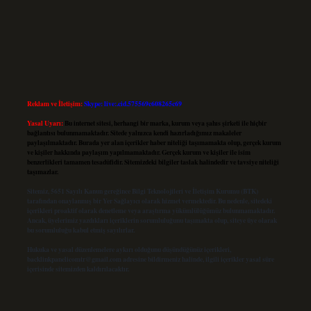
Reklam ve İletişim:
Skype: live:.cid.575569c608265c69
Yasal Uyarı:
Bu internet sitesi, herhangi bir marka, kurum veya şahıs şirketi ile hiçbir
bağlantısı bulunmamaktadır. Sitede yalnızca kendi hazırladığımız makaleler
paylaşılmaktadır. Burada yer alan içerikler haber niteliği taşımamakta olup, gerçek kurum
ve kişiler hakkında paylaşım yapılmamaktadır. Gerçek kurum ve kişiler ile isim
benzerlikleri tamamen tesadüfidir. Sitemizdeki bilgiler taslak halindedir ve tavsiye niteliği
taşımazlar.
Sitemiz, 5651 Sayılı Kanun gereğince Bilgi Teknolojileri ve İletişim Kurumu (BTK)
tarafından onaylanmış bir Yer Sağlayıcı olarak hizmet vermektedir. Bu nedenle, sitedeki
içerikleri proaktif olarak denetleme veya araştırma yükümlülüğümüz bulunmamaktadır.
Ancak, üyelerimiz yazdıkları içeriklerin sorumluluğunu taşımakta olup, siteye üye olarak
bu sorumluluğu kabul etmiş sayılırlar.
Hukuka ve yasal düzenlemelere aykırı olduğunu düşündüğünüz içerikleri,
backlinkpanelicomtr@gmail.com
adresine bildirmeniz halinde, ilgili içerikler yasal süre
içerisinde sitemizden kaldırılacaktır.