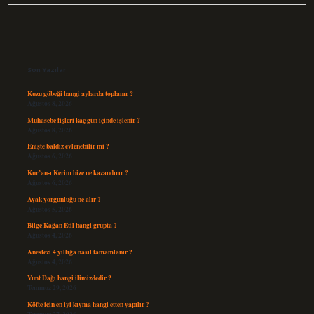
Sidebar
Son Yazılar
Kuzu göbeği hangi aylarda toplanır ?
Ağustos 8, 2026
Muhasebe fişleri kaç gün içinde işlenir ?
Ağustos 8, 2026
Enişte baldız evlenebilir mi ?
Ağustos 6, 2026
Kur’an-ı Kerim bize ne kazandırır ?
Ağustos 6, 2026
Ayak yorgunluğu ne alır ?
Ağustos 5, 2026
Bilge Kağan Etil hangi grupta ?
Ağustos 4, 2026
Anestezi 4 yıllığa nasıl tamamlanır ?
Ağustos 4, 2026
Yunt Dağı hangi ilimizdedir ?
Temmuz 29, 2026
Köfte için en iyi kıyma hangi etten yapılır ?