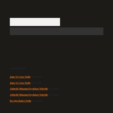
Arama
Son yorumlar
Juno Ve Ceres Nedir
için
admin
Juno Ve Ceres Nedir
için
Altan
Abdestli Olmanın Faydaları Nelerdir
için
admin
Abdestli Olmanın Faydaları Nelerdir
için
Alper
En Ağır Kahve Nedir
için
admin