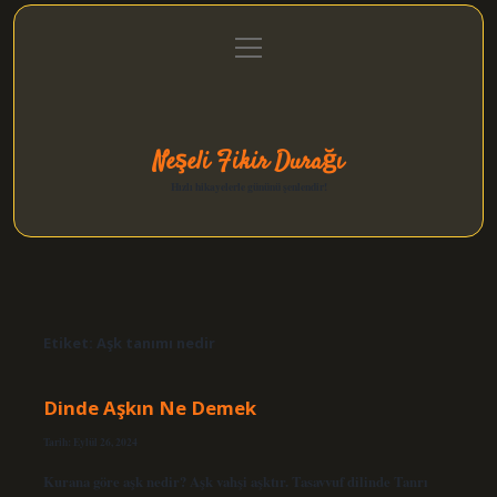
menüyü
Anasayfa
Gizlilik Politikası
Yasal Uyarı
aç
Hakkımızda
Neşeli Fikir Durağı
Hızlı hikayelerle gününü şenlendir!
Etiket:
Aşk tanımı nedir
Dinde Aşkın Ne Demek
Tarih: Eylül 26, 2024
Kurana göre aşk nedir? Aşk vahşi aşktır. Tasavvuf dilinde Tanrı