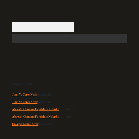
Arama
Son yorumlar
Juno Ve Ceres Nedir
için
admin
Juno Ve Ceres Nedir
için
Altan
Abdestli Olmanın Faydaları Nelerdir
için
admin
Abdestli Olmanın Faydaları Nelerdir
için
Alper
En Ağır Kahve Nedir
için
admin