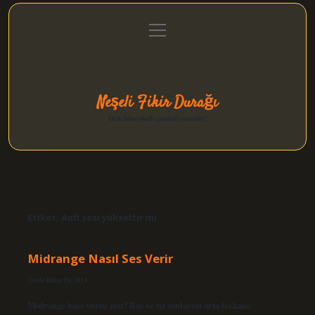
menüyü
Anasayfa
Gizlilik Politikası
Yasal Uyarı
aç
Hakkımızda
Neşeli Fikir Durağı
Hızlı hikayelerle gününü şenlendir!
Etiket:
Anfi sesi yükseltir mi
Midrange Nasıl Ses Verir
Tarih: Ekim 18, 2024
Midrange bass vurur mu? Bas ve tiz tonlarını orta frekans