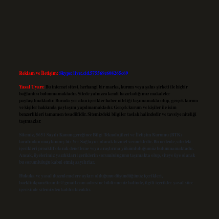
Reklam ve İletişim:
Skype: live:.cid.575569c608265c69
Yasal Uyarı:
Bu internet sitesi, herhangi bir marka, kurum veya şahıs şirketi ile hiçbir
bağlantısı bulunmamaktadır. Sitede yalnızca kendi hazırladığımız makaleler
paylaşılmaktadır. Burada yer alan içerikler haber niteliği taşımamakta olup, gerçek kurum
ve kişiler hakkında paylaşım yapılmamaktadır. Gerçek kurum ve kişiler ile isim
benzerlikleri tamamen tesadüfidir. Sitemizdeki bilgiler taslak halindedir ve tavsiye niteliği
taşımazlar.
Sitemiz, 5651 Sayılı Kanun gereğince Bilgi Teknolojileri ve İletişim Kurumu (BTK)
tarafından onaylanmış bir Yer Sağlayıcı olarak hizmet vermektedir. Bu nedenle, sitedeki
içerikleri proaktif olarak denetleme veya araştırma yükümlülüğümüz bulunmamaktadır.
Ancak, üyelerimiz yazdıkları içeriklerin sorumluluğunu taşımakta olup, siteye üye olarak
bu sorumluluğu kabul etmiş sayılırlar.
Hukuka ve yasal düzenlemelere aykırı olduğunu düşündüğünüz içerikleri,
backlinkpanelicomtr@gmail.com
adresine bildirmeniz halinde, ilgili içerikler yasal süre
içerisinde sitemizden kaldırılacaktır.