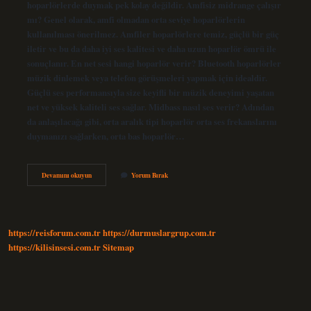
hoparlörlerde duymak pek kolay değildir. Amfisiz midrange çalışır
mı? Genel olarak, amfi olmadan orta seviye hoparlörlerin
kullanılması önerilmez. Amfiler hoparlörlere temiz, güçlü bir güç
iletir ve bu da daha iyi ses kalitesi ve daha uzun hoparlör ömrü ile
sonuçlanır. En net sesi hangi hoparlör verir? Bluetooth hoparlörler
müzik dinlemek veya telefon görüşmeleri yapmak için idealdir.
Güçlü ses performansıyla size keyifli bir müzik deneyimi yaşatan
net ve yüksek kaliteli ses sağlar. Midbass nasıl ses verir? Adından
da anlaşılacağı gibi, orta aralık tipi hoparlör orta ses frekanslarını
duymanızı sağlarken, orta bas hoparlör…
Midrange
Devamını okuyun
Yorum Bırak
Nasıl
Ses
Verir
https://reisforum.com.tr
https://durmuslargrup.com.tr
https://kilisinsesi.com.tr
Sitemap