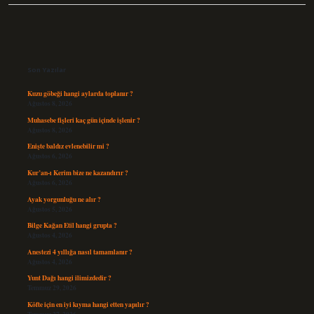
Sidebar
Son Yazılar
Kuzu göbeği hangi aylarda toplanır ?
Ağustos 8, 2026
Muhasebe fişleri kaç gün içinde işlenir ?
Ağustos 8, 2026
Enişte baldız evlenebilir mi ?
Ağustos 6, 2026
Kur’an-ı Kerim bize ne kazandırır ?
Ağustos 6, 2026
Ayak yorgunluğu ne alır ?
Ağustos 5, 2026
Bilge Kağan Etil hangi grupta ?
Ağustos 4, 2026
Anestezi 4 yıllığa nasıl tamamlanır ?
Ağustos 4, 2026
Yunt Dağı hangi ilimizdedir ?
Temmuz 29, 2026
Köfte için en iyi kıyma hangi etten yapılır ?