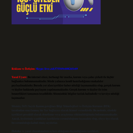
Reklam ve İletişim:
Skype: live:.cid.575569c608265c69
Yasal Uyarı:
Bu internet sitesi, herhangi bir marka, kurum veya şahıs şirketi ile hiçbir
bağlantısı bulunmamaktadır. Sitede yalnızca kendi hazırladığımız makaleler
paylaşılmaktadır. Burada yer alan içerikler haber niteliği taşımamakta olup, gerçek kurum
ve kişiler hakkında paylaşım yapılmamaktadır. Gerçek kurum ve kişiler ile isim
benzerlikleri tamamen tesadüfidir. Sitemizdeki bilgiler taslak halindedir ve tavsiye niteliği
taşımazlar.
Sitemiz, 5651 Sayılı Kanun gereğince Bilgi Teknolojileri ve İletişim Kurumu (BTK)
tarafından onaylanmış bir Yer Sağlayıcı olarak hizmet vermektedir. Bu nedenle, sitedeki
içerikleri proaktif olarak denetleme veya araştırma yükümlülüğümüz bulunmamaktadır.
Ancak, üyelerimiz yazdıkları içeriklerin sorumluluğunu taşımakta olup, siteye üye olarak
bu sorumluluğu kabul etmiş sayılırlar.
Hukuka ve yasal düzenlemelere aykırı olduğunu düşündüğünüz içerikleri,