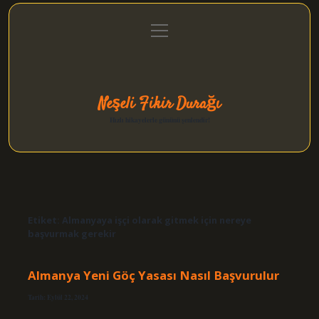
menüyü
Anasayfa
Gizlilik Politikası
Yasal Uyarı
aç
Hakkımızda
Neşeli Fikir Durağı
Hızlı hikayelerle gününü şenlendir!
Etiket:
Almanyaya işçi olarak gitmek için nereye
başvurmak gerekir
Almanya Yeni Göç Yasası Nasıl Başvurulur
Tarih: Eylül 22, 2024