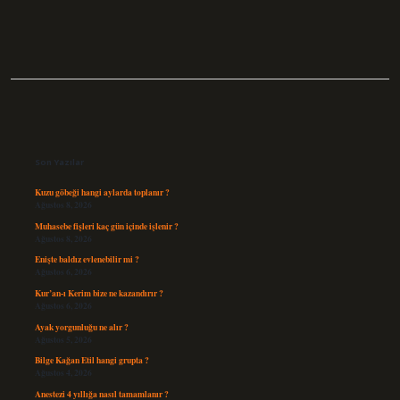
Sidebar
Son Yazılar
Kuzu göbeği hangi aylarda toplanır ?
Ağustos 8, 2026
Muhasebe fişleri kaç gün içinde işlenir ?
Ağustos 8, 2026
Enişte baldız evlenebilir mi ?
Ağustos 6, 2026
Kur’an-ı Kerim bize ne kazandırır ?
Ağustos 6, 2026
Ayak yorgunluğu ne alır ?
Ağustos 5, 2026
Bilge Kağan Etil hangi grupta ?
Ağustos 4, 2026
Anestezi 4 yıllığa nasıl tamamlanır ?