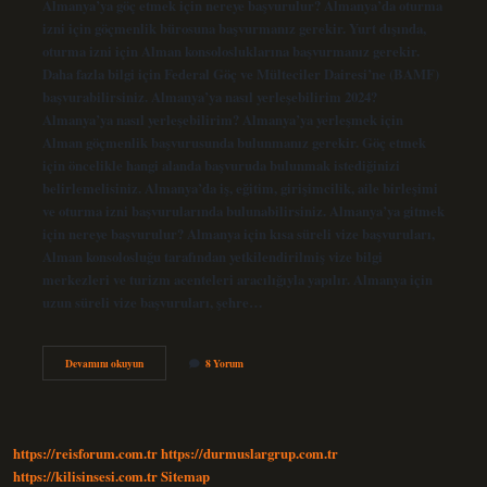
Almanya’ya göç etmek için nereye başvurulur? Almanya’da oturma
izni için göçmenlik bürosuna başvurmanız gerekir. Yurt dışında,
oturma izni için Alman konsolosluklarına başvurmanız gerekir.
Daha fazla bilgi için Federal Göç ve Mülteciler Dairesi’ne (BAMF)
başvurabilirsiniz. Almanya’ya nasıl yerleşebilirim 2024?
Almanya’ya nasıl yerleşebilirim? Almanya’ya yerleşmek için
Alman göçmenlik başvurusunda bulunmanız gerekir. Göç etmek
için öncelikle hangi alanda başvuruda bulunmak istediğinizi
belirlemelisiniz. Almanya’da iş, eğitim, girişimcilik, aile birleşimi
ve oturma izni başvurularında bulunabilirsiniz. Almanya’ya gitmek
için nereye başvurulur? Almanya için kısa süreli vize başvuruları,
Alman konsolosluğu tarafından yetkilendirilmiş vize bilgi
merkezleri ve turizm acenteleri aracılığıyla yapılır. Almanya için
uzun süreli vize başvuruları, şehre…
Almanya
Devamını okuyun
8 Yorum
Yeni
Göç
Yasası
Nasıl
Başvurulur
https://reisforum.com.tr
https://durmuslargrup.com.tr
https://kilisinsesi.com.tr
Sitemap