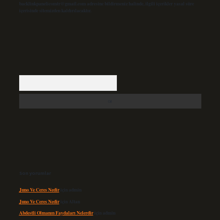
backlinkpanelicomtr@gmail.com
adresine bildirmeniz halinde, ilgili içerikler yasal süre
içerisinde sitemizden kaldırılacaktır.
Arama
Son yorumlar
Juno Ve Ceres Nedir
için
admin
Juno Ve Ceres Nedir
için
Altan
Abdestli Olmanın Faydaları Nelerdir
için
admin