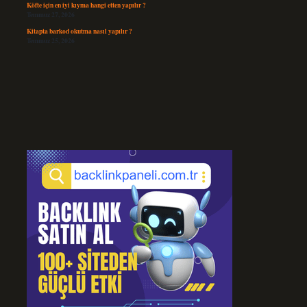
Köfte için en iyi kıyma hangi etten yapılır ?
Temmuz 27, 2026
Kitapta barkod okutma nasıl yapılır ?
Temmuz 25, 2026