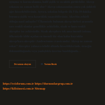
uyuşma ve karıncalanma, hafif şişlik ve sıcaklık görülebilir. Akrep
sokması ne zaman belli olur? Akrep sokmasından sonra çok şiddetli
ağrı hissedebilirsiniz. Ayrıca, sokulan bölgede ilk 5 ila 10 dakika
boyunca şişlik veya kızarıklık yaşayabilirsiniz. Akrebin zehirli
olduğu nasıl anlaşılır? Ülkemizde bulunan akrep türleri arasında
sarı renkli olanlar genellikle zehirlidir, siyah ve koyu renkli
akrepler ise zehirsizdir. Siyah akreplere tek ama önemli istisna,
ülkemizde tıbbi açıdan en önemli tür olan kalın kuyruklu
akrep/kara akreptir (Androctonus crassicauda). Akrep ne zaman
sokar? Akrepler yalnızca tehdit altında hissettiklerinde, örneğin
dokunulduğunda veya yanlışlıkla üzerine basıldığında…
Akrebin
Devamını okuyun
Yorum Bırak
Soktuğunu
Nasıl
Anlarız
https://reisforum.com.tr
https://durmuslargrup.com.tr
https://kilisinsesi.com.tr
Sitemap