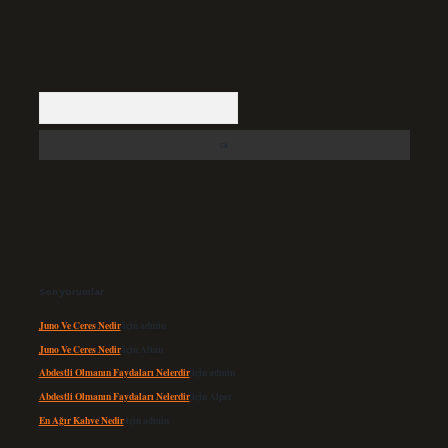
Arama
Son yorumlar
Juno Ve Ceres Nedir
için
admin
Juno Ve Ceres Nedir
için
Altan
Abdestli Olmanın Faydaları Nelerdir
için
admin
Abdestli Olmanın Faydaları Nelerdir
için
Alper
En Ağır Kahve Nedir
için
admin