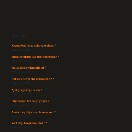
Sidebar
Son Yazılar
Kuzu göbeği hangi aylarda toplanır ?
Ağustos 8, 2026
Muhasebe fişleri kaç gün içinde işlenir ?
Ağustos 8, 2026
Enişte baldız evlenebilir mi ?
Ağustos 6, 2026
Kur’an-ı Kerim bize ne kazandırır ?
Ağustos 6, 2026
Ayak yorgunluğu ne alır ?
Ağustos 5, 2026
Bilge Kağan Etil hangi grupta ?
Ağustos 4, 2026
Anestezi 4 yıllığa nasıl tamamlanır ?
Ağustos 4, 2026
Yunt Dağı hangi ilimizdedir ?
Temmuz 29, 2026