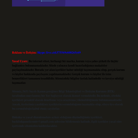
Reklam ve İletişim:
Skype: live:.cid.575569c608265c69
Yasal Uyarı:
Bu internet sitesi, herhangi bir marka, kurum veya şahıs şirketi ile hiçbir
bağlantısı bulunmamaktadır. Sitede yalnızca kendi hazırladığımız makaleler
paylaşılmaktadır. Burada yer alan içerikler haber niteliği taşımamakta olup, gerçek kurum
ve kişiler hakkında paylaşım yapılmamaktadır. Gerçek kurum ve kişiler ile isim
benzerlikleri tamamen tesadüfidir. Sitemizdeki bilgiler taslak halindedir ve tavsiye niteliği
taşımazlar.
Sitemiz, 5651 Sayılı Kanun gereğince Bilgi Teknolojileri ve İletişim Kurumu (BTK)
tarafından onaylanmış bir Yer Sağlayıcı olarak hizmet vermektedir. Bu nedenle, sitedeki
içerikleri proaktif olarak denetleme veya araştırma yükümlülüğümüz bulunmamaktadır.
Ancak, üyelerimiz yazdıkları içeriklerin sorumluluğunu taşımakta olup, siteye üye olarak
bu sorumluluğu kabul etmiş sayılırlar.
Hukuka ve yasal düzenlemelere aykırı olduğunu düşündüğünüz içerikleri,
backlinkpanelicomtr@gmail.com
adresine bildirmeniz halinde, ilgili içerikler yasal süre
içerisinde sitemizden kaldırılacaktır.