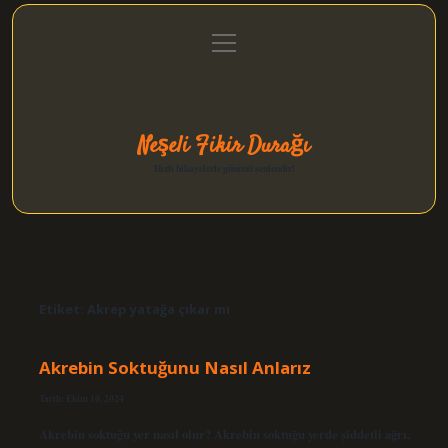
menüyü
Anasayfa
Gizlilik Politikası
Yasal Uyarı
aç
Hakkımızda
Neşeli Fikir Durağı
Hızlı hikayelerle gününü şenlendir!
Etiket:
Akrep yatağa çıkar mı
Akrebin Soktuğunu Nasıl Anlarız
Tarih: Ekim 10, 2024
Akrebin soktuğu yer nasıl olur? Akrebin soktuğu yerde şiddetli ağrı,