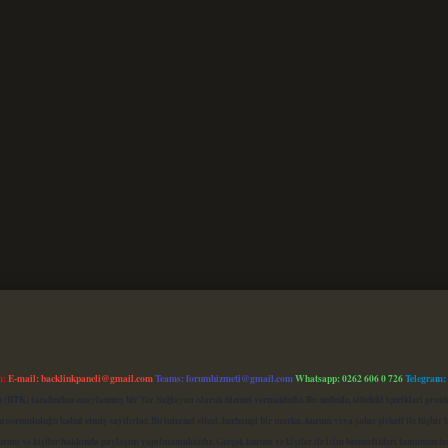
m:
E-mail:
backlinkpaneli@gmail.com
Teams:
forumhizmeti@gmail.com
Whatsapp: 0262 606 0 726
Telegram:
mu (BTK) tarafından onaylanmış bir Yer Sağlayıcı olarak hizmet vermektedir. Bu nedenle, sitedeki içerikleri 
 sorumluluğu kabul etmiş sayılırlar. Bu internet sitesi, herhangi bir marka, kurum veya şahıs şirketi ile hiçbi
kurum ve kişiler hakkında paylaşım yapılmamaktadır. Gerçek kurum ve kişiler ile isim benzerlikleri tamamen te