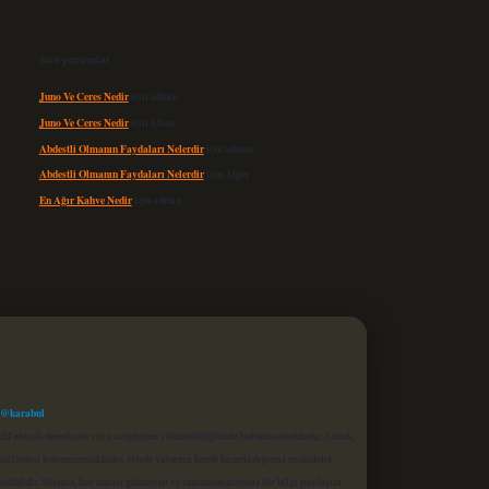
Son yorumlar
Juno Ve Ceres Nedir
için
admin
Juno Ve Ceres Nedir
için
Altan
Abdestli Olmanın Faydaları Nelerdir
için
admin
Abdestli Olmanın Faydaları Nelerdir
için
Alper
En Ağır Kahve Nedir
için
admin
 @karabul
proaktif olarak denetleme veya araştırma yükümlülüğümüz bulunmamaktadır. Ancak,
r bağlantısı bulunmamaktadır. Sitede yalnızca kendi hazırladığımız makaleler
sadüfidir. Sitemiz, kar amacı gütmeyen ve tamamen ücretsiz bir bilgi paylaşım