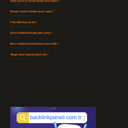
Köfte için en iyi kıyma hangi etten yapılır ?
Temmuz 27, 2026
Kitapta barkod okutma nasıl yapılır ?
Temmuz 25, 2026
8’lik dübel kaç cm’dir ?
Temmuz 24, 2026
Kahve köpürtücü hangi pille çalışır ?
Temmuz 23, 2026
Baro seçimlerine katılmama cezası nedir ?
Temmuz 21, 2026
Hangi sütün yoğurdu güzel olur ?
Temmuz 17, 2026