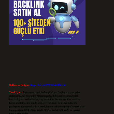
Reklam ve İletişim:
Skype: live:.cid.575569c608265c69
Yasal Uyarı:
Bu internet sitesi, herhangi bir marka, kurum veya şahıs
şirketi ile hiçbir bağlantısı bulunmamaktadır. Sitede yalnızca kendi
hazırladığımız makaleler paylaşılmaktadır. Burada yer alan içerikler
haber niteliği taşımamakta olup, gerçek kurum ve kişiler hakkında
paylaşım yapılmamaktadır. Gerçek kurum ve kişiler ile isim benzerlikleri
tamamen tesadüfidir. Sitemizdeki bilgiler taslak halindedir ve tavsiye
niteliği taşımazlar.