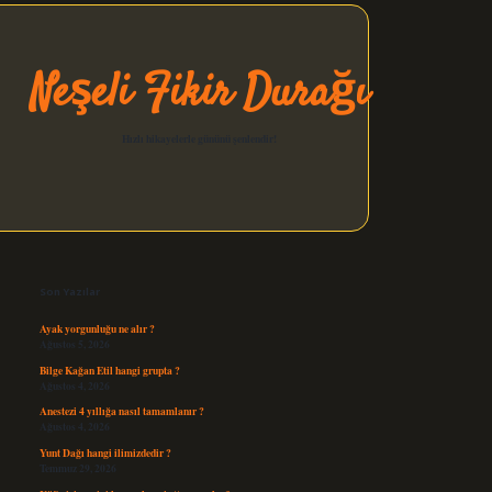
Neşeli Fikir Durağı
Hızlı hikayelerle gününü şenlendir!
Sidebar
elexbet güncel
Son Yazılar
Ayak yorgunluğu ne alır ?
Ağustos 5, 2026
Bilge Kağan Etil hangi grupta ?
Ağustos 4, 2026
Anestezi 4 yıllığa nasıl tamamlanır ?
Ağustos 4, 2026
Yunt Dağı hangi ilimizdedir ?
Temmuz 29, 2026