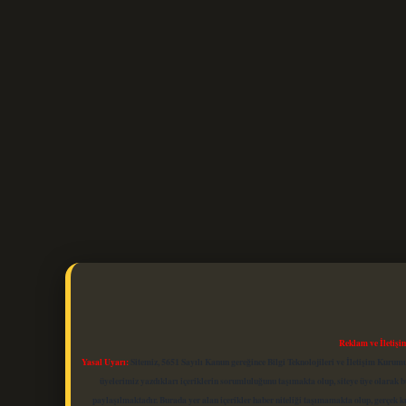
Reklam ve İletişi
Yasal Uyarı:
Sitemiz, 5651 Sayılı Kanun gereğince Bilgi Teknolojileri ve İletişim Kuru
üyelerimiz yazdıkları içeriklerin sorumluluğunu taşımakta olup, siteye üye olarak bu
paylaşılmaktadır. Burada yer alan içerikler haber niteliği taşımamakta olup, gerçek 