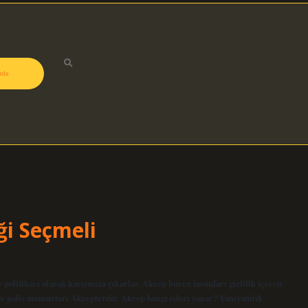
zda
i Seçmeli
 politikacı olarak karşımıza çıkarlar. Akrep burcu insanları gizlilik içeren
r ve polis memurları Akreplerdir. Akrep hangi işleri yapar? Yamyamlık