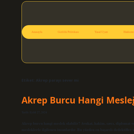
Anasayfa
Gizlilik Politikası
Yasal Uyarı
Hakkımı
Etiket:
Akrep parayı sever mi
Akrep Burcu Hangi Mesleğ
Tarih: Eylül 27, 2024
Akrep burcu hangi meslek olabilir? Avukat, hakim, savcı, diplomat ve
mesleklerle ilgilenen insanlardır. Bu yüzden en başarılı dedektifle