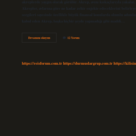
akreplerde yaygın olarak görülür. Akrep, avını kıskaçlarıyla yakalar
Akrepler, avlarına göre ne kadar zehir enjekte edeceklerini belirleye
sezgileri sayesinde özellikle büyük finansal konularda olumlu adımla
kabul eden Akrep, başka hiçbir şeyde yapmadığı gibi maddi…
Akrep
Devamını okuyun
12 Yorum
Burcu
Hangi
Mesleği
Seçmeli
https://reisforum.com.tr
https://durmuslargrup.com.tr
https://kilisi