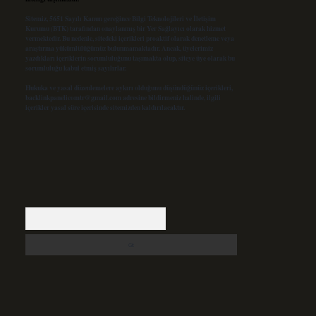
Sitemiz, 5651 Sayılı Kanun gereğince Bilgi Teknolojileri ve İletişim
Kurumu (BTK) tarafından onaylanmış bir Yer Sağlayıcı olarak hizmet
vermektedir. Bu nedenle, sitedeki içerikleri proaktif olarak denetleme veya
araştırma yükümlülüğümüz bulunmamaktadır. Ancak, üyelerimiz
yazdıkları içeriklerin sorumluluğunu taşımakta olup, siteye üye olarak bu
sorumluluğu kabul etmiş sayılırlar.
Hukuka ve yasal düzenlemelere aykırı olduğunu düşündüğünüz içerikleri,
backlinkpanelicomtr@gmail.com
adresine bildirmeniz halinde, ilgili
içerikler yasal süre içerisinde sitemizden kaldırılacaktır.
Arama