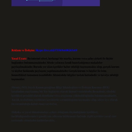
Reklam ve İletişim:
Skype: live:.cid.575569c608265c69
Yasal Uyarı:
Bu internet sitesi, herhangi bir marka, kurum veya şahıs şirketi ile hiçbir
bağlantısı bulunmamaktadır. Sitede yalnızca kendi hazırladığımız makaleler
paylaşılmaktadır. Burada yer alan içerikler haber niteliği taşımamakta olup, gerçek kurum
ve kişiler hakkında paylaşım yapılmamaktadır. Gerçek kurum ve kişiler ile isim
benzerlikleri tamamen tesadüfidir. Sitemizdeki bilgiler taslak halindedir ve tavsiye niteliği
taşımazlar.
Sitemiz, 5651 Sayılı Kanun gereğince Bilgi Teknolojileri ve İletişim Kurumu (BTK)
tarafından onaylanmış bir Yer Sağlayıcı olarak hizmet vermektedir. Bu nedenle, sitedeki
içerikleri proaktif olarak denetleme veya araştırma yükümlülüğümüz bulunmamaktadır.
Ancak, üyelerimiz yazdıkları içeriklerin sorumluluğunu taşımakta olup, siteye üye olarak
bu sorumluluğu kabul etmiş sayılırlar.
Hukuka ve yasal düzenlemelere aykırı olduğunu düşündüğünüz içerikleri,
backlinkpanelicomtr@gmail.com
adresine bildirmeniz halinde, ilgili içerikler yasal süre
içerisinde sitemizden kaldırılacaktır.