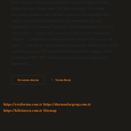
farklı marka ve modellerdeki akıllı saatlerdeki pilleri kolayca
değiştirmenize olanak tanır. Tek tek veya tamir kiti olarak
hazırlanan ürünleri seçerek ihtiyaçlarınızı karşılayabilirsiniz.
Akıllı saat pili Nasıl Değiştirilir? Kol saatindeki pil nasıl
değiştirilir? Ne yapmalı? Öncelikle saati bileğinizden çıkarın ve
ters çevirin. … Saatin arkasını açın ve pili yerinde tutan klipsi
çıkarın. … Çıkardığınız pilin konumuna dikkat edin ve yeni pili
takın. … Son olarak saatin çalışıp çalışmadığını kontrol edin. Akıllı
saat Bataryası Kaç TL? SmartBlade Smartblade Orijinal Akıllı
Çocuk Saati Pil – Pil 3. Dijital saatlerin pili nasıl değiştirilir?
Saatinizin…
Akıllı
Devamını okuyun
Yorum Bırak
Saatlerde
Pil
Değişimi
Nasıl
Yapılır
https://reisforum.com.tr
https://durmuslargrup.com.tr
https://kilisinsesi.com.tr
Sitemap