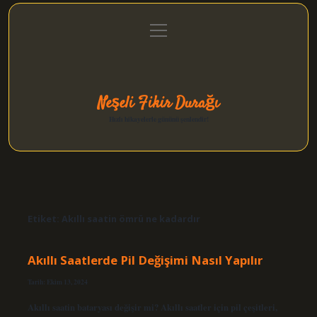
menüyü
Anasayfa
Gizlilik Politikası
Yasal Uyarı
aç
Hakkımızda
Neşeli Fikir Durağı
Hızlı hikayelerle gününü şenlendir!
Etiket:
Akıllı saatin ömrü ne kadardır
Akıllı Saatlerde Pil Değişimi Nasıl Yapılır
Tarih: Ekim 13, 2024
Akıllı saatin bataryası değişir mi? Akıllı saatler için pil çeşitleri,