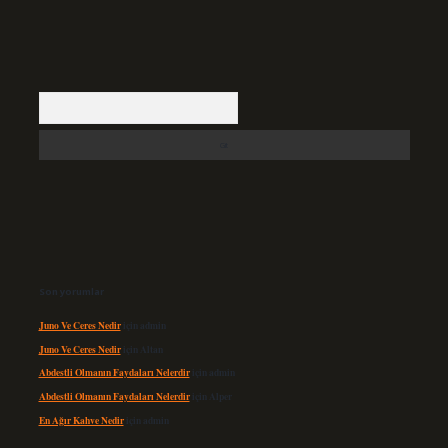
Arama
Son yorumlar
Juno Ve Ceres Nedir
için
admin
Juno Ve Ceres Nedir
için
Altan
Abdestli Olmanın Faydaları Nelerdir
için
admin
Abdestli Olmanın Faydaları Nelerdir
için
Alper
En Ağır Kahve Nedir
için
admin