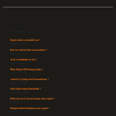
Sidebar
Son Yazılar
Enişte baldız evlenebilir mi ?
Ağustos 6, 2026
Kur’an-ı Kerim bize ne kazandırır ?
Ağustos 6, 2026
Ayak yorgunluğu ne alır ?
Ağustos 5, 2026
Bilge Kağan Etil hangi grupta ?
Ağustos 4, 2026
Anestezi 4 yıllığa nasıl tamamlanır ?
Ağustos 4, 2026
Yunt Dağı hangi ilimizdedir ?
Temmuz 29, 2026
Köfte için en iyi kıyma hangi etten yapılır ?
Temmuz 27, 2026
Kitapta barkod okutma nasıl yapılır ?
Temmuz 25, 2026