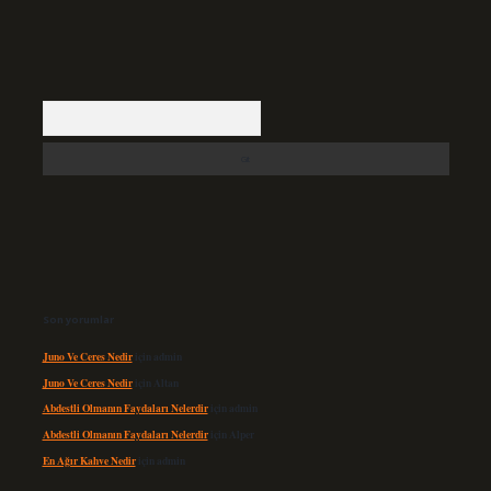
Arama
Son yorumlar
Juno Ve Ceres Nedir
için
admin
Juno Ve Ceres Nedir
için
Altan
Abdestli Olmanın Faydaları Nelerdir
için
admin
Abdestli Olmanın Faydaları Nelerdir
için
Alper
En Ağır Kahve Nedir
için
admin