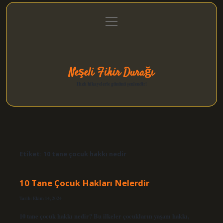
menüyü
Anasayfa
Gizlilik Politikası
Yasal Uyarı
aç
Hakkımızda
Neşeli Fikir Durağı
Hızlı hikayelerle gününü şenlendir!
Etiket:
10 tane çocuk hakkı nedir
10 Tane Çocuk Hakları Nelerdir
Tarih: Ekim 14, 2024
10 tane çocuk hakkı nedir? Bu ilkeler çocukların yaşam hakkı,