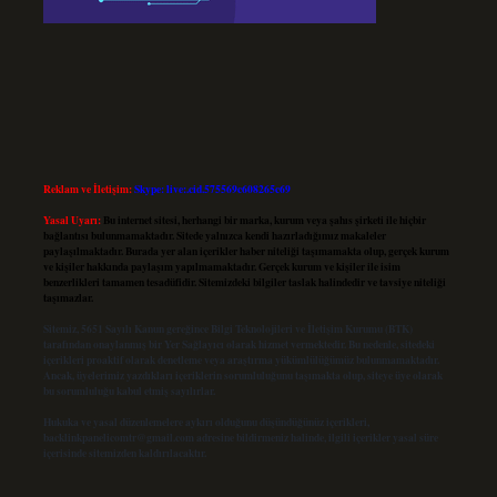
Reklam ve İletişim:
Skype: live:.cid.575569c608265c69
Yasal Uyarı:
Bu internet sitesi, herhangi bir marka, kurum veya şahıs şirketi ile hiçbir
bağlantısı bulunmamaktadır. Sitede yalnızca kendi hazırladığımız makaleler
paylaşılmaktadır. Burada yer alan içerikler haber niteliği taşımamakta olup, gerçek kurum
ve kişiler hakkında paylaşım yapılmamaktadır. Gerçek kurum ve kişiler ile isim
benzerlikleri tamamen tesadüfidir. Sitemizdeki bilgiler taslak halindedir ve tavsiye niteliği
taşımazlar.
Sitemiz, 5651 Sayılı Kanun gereğince Bilgi Teknolojileri ve İletişim Kurumu (BTK)
tarafından onaylanmış bir Yer Sağlayıcı olarak hizmet vermektedir. Bu nedenle, sitedeki
içerikleri proaktif olarak denetleme veya araştırma yükümlülüğümüz bulunmamaktadır.
Ancak, üyelerimiz yazdıkları içeriklerin sorumluluğunu taşımakta olup, siteye üye olarak
bu sorumluluğu kabul etmiş sayılırlar.
Hukuka ve yasal düzenlemelere aykırı olduğunu düşündüğünüz içerikleri,
backlinkpanelicomtr@gmail.com
adresine bildirmeniz halinde, ilgili içerikler yasal süre
içerisinde sitemizden kaldırılacaktır.