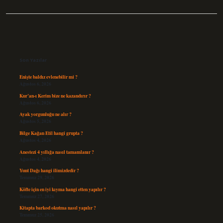
Sidebar
Son Yazılar
Enişte baldız evlenebilir mi ?
Ağustos 6, 2026
Kur’an-ı Kerim bize ne kazandırır ?
Ağustos 6, 2026
Ayak yorgunluğu ne alır ?
Ağustos 5, 2026
Bilge Kağan Etil hangi grupta ?
Ağustos 4, 2026
Anestezi 4 yıllığa nasıl tamamlanır ?
Ağustos 4, 2026
Yunt Dağı hangi ilimizdedir ?
Temmuz 29, 2026
Köfte için en iyi kıyma hangi etten yapılır ?
Temmuz 27, 2026
Kitapta barkod okutma nasıl yapılır ?
Temmuz 25, 2026