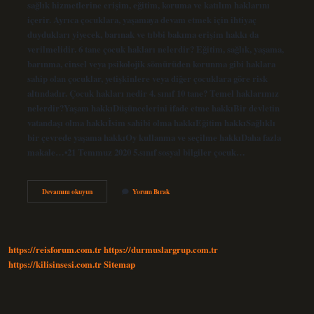
sağlık hizmetlerine erişim, eğitim, koruma ve katılım haklarını
içerir. Ayrıca çocuklara, yaşamaya devam etmek için ihtiyaç
duydukları yiyecek, barınak ve tıbbi bakıma erişim hakkı da
verilmelidir. 6 tane çocuk hakları nelerdir? Eğitim, sağlık, yaşama,
barınma, cinsel veya psikolojik sömürüden korunma gibi haklara
sahip olan çocuklar, yetişkinlere veya diğer çocuklara göre risk
altındadır. Çocuk hakları nedir 4. sınıf 10 tane? Temel haklarımız
nelerdir?Yaşam hakkıDüşüncelerini ifade etme hakkıBir devletin
vatandaşı olma hakkıİsim sahibi olma hakkıEğitim hakkıSağlıklı
bir çevrede yaşama hakkıOy kullanma ve seçilme hakkıDaha fazla
makale…•21 Temmuz 2020 5.sınıf sosyal bilgiler çocuk…
10
Devamını okuyun
Yorum Bırak
Tane
Çocuk
Hakları
Nelerdir
https://reisforum.com.tr
https://durmuslargrup.com.tr
https://kilisinsesi.com.tr
Sitemap