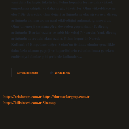
yani daha fazla güç tüketirler. 8 ohm hoparlörler ise daha yüksek
empedansa sahiptir ve daha az güç tüketirler. Ohm yükseldikce ne
olur? Bir devredeki ohm değeri arttığında ne olacağı sorusu, direnç
arttığında akımın akımı nasıl etkilediğini anlamak için sorulur.
Ohm’un enerji yasasına göre, devreden geçen akım (I), direnç
arttığında (R artar) azalır ve sabit bir voltaj (V) vardır. Yani, direnç
arttığında devredeki akım azalır. 8 ohm hoparlör Nerede
Kullanılır? Empedans değeri 8 ohm’un üstünde olanlar genellikle
daha fazla akımın geçtiği ve hoparlörlerin rahatlatılması gereken
endüstriyel alanlar gibi yerlerde kullanılır.…
4
Devamını okuyun
Yorum Bırak
Ohm
Mu
8
Ohm
Mu
https://reisforum.com.tr
https://durmuslargrup.com.tr
https://kilisinsesi.com.tr
Sitemap