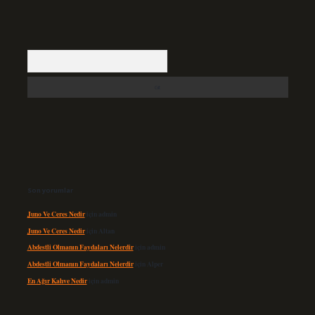
Arama
Son yorumlar
Juno Ve Ceres Nedir
için
admin
Juno Ve Ceres Nedir
için
Altan
Abdestli Olmanın Faydaları Nelerdir
için
admin
Abdestli Olmanın Faydaları Nelerdir
için
Alper
En Ağır Kahve Nedir
için
admin