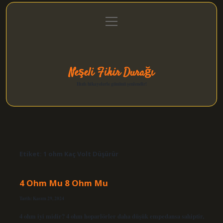
menüyü
Anasayfa
Gizlilik Politikası
Yasal Uyarı
aç
Hakkımızda
Neşeli Fikir Durağı
Hızlı hikayelerle gününü şenlendir!
Etiket:
1 ohm Kaç Volt Düşürür
4 Ohm Mu 8 Ohm Mu
Tarih: Kasım 29, 2024
4 ohm iyi midir? 4 ohm hoparlörler daha düşük empedansa sahiptir,