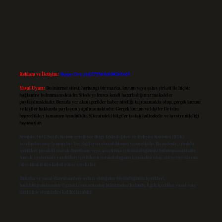
Reklam ve İletişim:
Skype: live:.cid.575569c608265c69
Yasal Uyarı:
Bu internet sitesi, herhangi bir marka, kurum veya şahıs şirketi ile hiçbir
bağlantısı bulunmamaktadır. Sitede yalnızca kendi hazırladığımız makaleler
paylaşılmaktadır. Burada yer alan içerikler haber niteliği taşımamakta olup, gerçek kurum
ve kişiler hakkında paylaşım yapılmamaktadır. Gerçek kurum ve kişiler ile isim
benzerlikleri tamamen tesadüfidir. Sitemizdeki bilgiler taslak halindedir ve tavsiye niteliği
taşımazlar.
Sitemiz, 5651 Sayılı Kanun gereğince Bilgi Teknolojileri ve İletişim Kurumu (BTK)
tarafından onaylanmış bir Yer Sağlayıcı olarak hizmet vermektedir. Bu nedenle, sitedeki
içerikleri proaktif olarak denetleme veya araştırma yükümlülüğümüz bulunmamaktadır.
Ancak, üyelerimiz yazdıkları içeriklerin sorumluluğunu taşımakta olup, siteye üye olarak
bu sorumluluğu kabul etmiş sayılırlar.
Hukuka ve yasal düzenlemelere aykırı olduğunu düşündüğünüz içerikleri,
backlinkpanelicomtr@gmail.com
adresine bildirmeniz halinde, ilgili içerikler yasal süre
içerisinde sitemizden kaldırılacaktır.