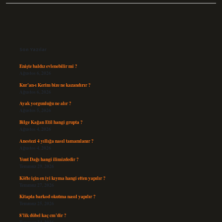
Sidebar
Son Yazılar
Enişte baldız evlenebilir mi ?
Ağustos 6, 2026
Kur’an-ı Kerim bize ne kazandırır ?
Ağustos 6, 2026
Ayak yorgunluğu ne alır ?
Ağustos 5, 2026
Bilge Kağan Etil hangi grupta ?
Ağustos 4, 2026
Anestezi 4 yıllığa nasıl tamamlanır ?
Ağustos 4, 2026
Yunt Dağı hangi ilimizdedir ?
Temmuz 29, 2026
Köfte için en iyi kıyma hangi etten yapılır ?
Temmuz 27, 2026
Kitapta barkod okutma nasıl yapılır ?
Temmuz 25, 2026
8’lik dübel kaç cm’dir ?