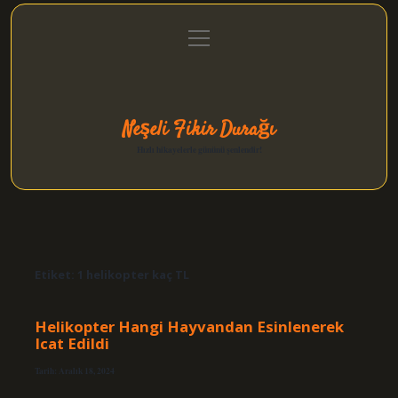
menüyü
Anasayfa
Gizlilik Politikası
Yasal Uyarı
aç
Hakkımızda
Neşeli Fikir Durağı
Hızlı hikayelerle gününü şenlendir!
Etiket:
1 helikopter kaç TL
Helikopter Hangi Hayvandan Esinlenerek
Icat Edildi
Tarih: Aralık 18, 2024