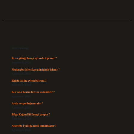
Sidebar
Son Yazılar
Kuzu göbeği hangi aylarda toplanır ?
Ağustos 8, 2026
Muhasebe fişleri kaç gün içinde işlenir ?
Ağustos 8, 2026
Enişte baldız evlenebilir mi ?
Ağustos 6, 2026
Kur’an-ı Kerim bize ne kazandırır ?
Ağustos 6, 2026
Ayak yorgunluğu ne alır ?
Ağustos 5, 2026
Bilge Kağan Etil hangi grupta ?
Ağustos 4, 2026
Anestezi 4 yıllığa nasıl tamamlanır ?
Ağustos 4, 2026