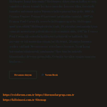
Helikopter hangi hayvandır? Helikopter, dikey olarak kalkış ve iniş
yapabilen döner kanatlı bir hava taşıtıdır. İsminin kökü, hareketli
kanatlar anlamına gelen Yunanca helico pteron’dan gelir. 1861’de
Fransız Gustave Ponton d’Amécourt tarafından tanıtıldı. 1907’de
Fransız Paul Cornu ilk motorlu helikopteri uçurdu. Helikopter
nasıl icat edildi? Helikopterlerin icadı, 19. yüzyılın sonlarında içten
yanmalı motorların geliştirilmesiyle mümkün oldu. 1907’de Fransız
Paul Cornu ilk motorlu helikopteri geliştirdi ve kullandı. İki
pervane ve tek motordan oluşan bu ilk örnek, 20 saniye boyunca
yerden yaklaşık 30 santimetre yükselmeyi başardı. Uçak hangi
hayvandan esinlenerek yapılmıştır? İşte tam bu noktada
biyomimikri devreye girmelidir. Örneğin üretilen uçağın tasarımı
kuşların…
Helikopter
Devamını okuyun
Yorum Bırak
Hangi
Hayvandan
Esinlenerek
Icat
Edildi
https://reisforum.com.tr
https://durmuslargrup.com.tr
https://kilisinsesi.com.tr
Sitemap