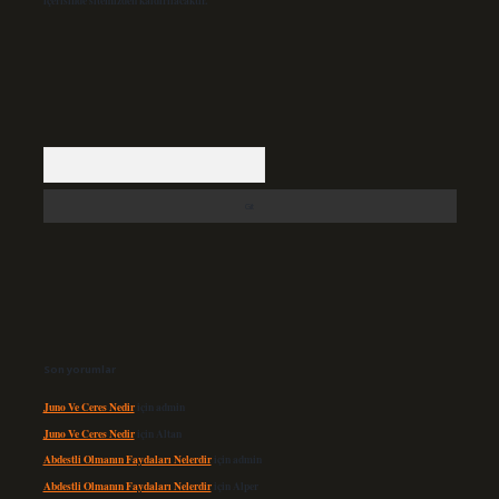
içerisinde sitemizden kaldırılacaktır.
Arama
Son yorumlar
Juno Ve Ceres Nedir
için
admin
Juno Ve Ceres Nedir
için
Altan
Abdestli Olmanın Faydaları Nelerdir
için
admin
Abdestli Olmanın Faydaları Nelerdir
için
Alper